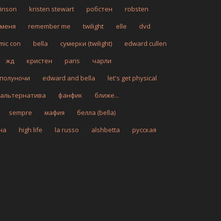
tinson
kristen stewart
робстен
robsten
 меня
remember me
twilight
elle
dvd
mic con
bella
сумерки (twilight)
edward cullen
жд
кристен
paris
чарли
 полуночи
edward and bella
let's get physical
альтернатива
фанфик
ближе...
sempre
мафия
белла (bella)
на
high life
la russo
alshbetta
русская