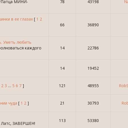
 РПатца МИНИ-
78
43198
Na
инки в ее глазах
[
1
2
66
36890
ь. Уметь любить
волноваться каждого
14
22786
14
19452
2
3
…
5
6
7
]
121
48955
Rob
нии чуда
[
1
2
]
21
30793
Rob
113
53380
н Латс, ЗАВЕРШЕН!