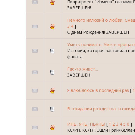
Пиар-проект "Измена" глазами
ЗАВЕРШЕН!
Немного иллюзий о любви, Смеш
3
4
]
С Днем Рождения! ЗАВЕРШЕН
Уметь понимать. Уметь прощат
История, которая заставила по
фаната.
Где-то живет...
ЗАВЕРШЕН
Я влюбляюсь в последний раз
[
1
В ожидании рождества...в ожида
ИНЬ, ЯНЬ, ПЬЯНЬ!
[
1
2
3
4
5
6
]
КС/РП, КС/ТЛ, Эшли Грин/Келла