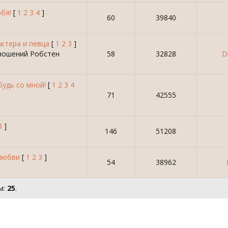
бя!
[
1
2
3
4
]
60
39840
актера и певца
[
1
2
3
]
тношений Робстен
58
32828
D
удь со мной!
[
1
2
3
4
71
42555
8
]
146
51208
любви
[
1
2
3
]
54
38962
м:
25
.