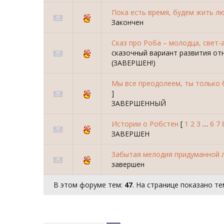
Пока есть время, будем жить лю
Закончен
Сказ про Роба – молодца, свет-
сказочный вариант развития о
(ЗАВЕРШЕН!)
Мы все преодолеем, ты только б
]
ЗАВЕРШЕННЫЙ
Истории о Робстен
[
1
2
3
…
6
7
ЗАВЕРШЕН
Забытая мелодия придуманной 
завершен
В этом форуме тем:
47
. На странице показано те