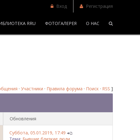
Вход
Регистрация
ИБЛИОТЕКА RRU
ФОТОГАЛЕРЕЯ
О НАС
/
Фанфики "Из жизни актеров" - Форум
общения
·
Участники
·
Правила форума
·
Поиск
·
RSS
]
Обновления
Суббота, 05.01.2019, 17:49
Тема:
Бывшие близкие люди