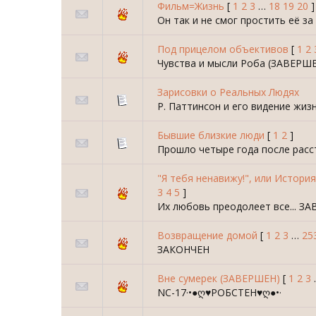
Фильм=Жизнь
[
1
2
3
…
18
19
20
]
Он так и не смог простить её за 
Под прицелом объективов
[
1
2
Чувства и мысли Роба (ЗАВЕРШЕН
Зарисовки о Реальных Людях
Р. Паттинсон и его видение жи
Бывшие близкие люди
[
1
2
]
Прошло четыре года после расст
"Я тебя ненавижу!", или Истори
3
4
5
]
Их любовь преодолеет все... З
Возвращение домой
[
1
2
3
…
25
ЗАКОНЧЕН
Вне сумерек (ЗАВЕРШЕН)
[
1
2
3
NC-17·•●ღ♥РОБСТЕН♥ღ●•·