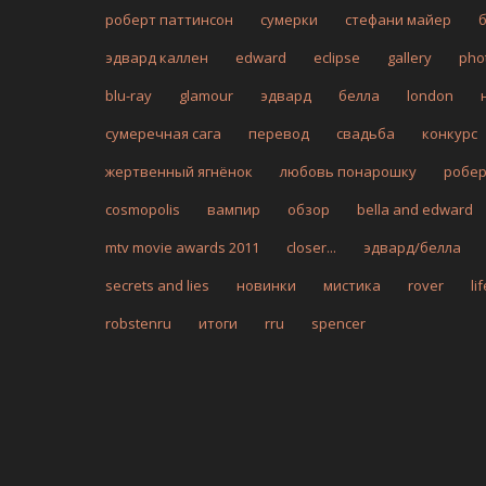
роберт паттинсон
сумерки
стефани майер
эдвард каллен
edward
eclipse
gallery
pho
blu-ray
glamour
эдвард
белла
london
сумеречная сага
перевод
свадьба
конкурс
жертвенный ягнёнок
любовь понарошку
робе
cosmopolis
вампир
обзор
bella and edward
mtv movie awards 2011
closer...
эдвард/белла
secrets and lies
новинки
мистика
rover
li
robstenru
итоги
rru
spencer