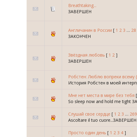
Breathtaking...
ЗАВЕРШЕН
Англичанин в России
[
1
2
3
…
28
ЗАКОНЧЕН
Звёздная любовь
[
1
2
]
ЗАВЕРШЕН
Робстен: Люблю вопреки всему (
История Робстен в моей интер
Мне нет места в мире без тебя
So sleep now and hold me tight
Слушай свое сердце
[
1
2
3
…
269
Ascoltare il tuo cuore...ЗАВЕРШЕН
Просто один день
[
1
2
3
4
]