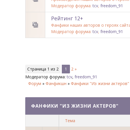
Модератор форума:
tcv
,
freedom_91
Рейтинг 12+
Фанфики наших авторов о героях сайт
Модератор форума:
tcv
,
freedom_91
Страница
1
из
2
1
2
»
Модератор форума:
tcv
,
freedom_91
Форум
»
Фанфикшн
»
Фанфики "Из жизни актеров"
ФАНФИКИ "ИЗ ЖИЗНИ АКТЕРОВ"
Тема