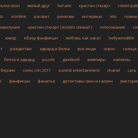
белла свон
милый друг
bel ami
кристен стюарт
robert pat
to
e!online
рассвет
ренесми
интервью
mtv
помни
новолуние
кристен стюарт ( kristen stewart )
голосование
co
юмор
обзор фанфикшн
любовь как закат
hollywoodlife
рт
рождество
эдвард и белла
все люди
опрос
солнце
белла и эдвард
puzzle
джейкоб
вампиры
каллены
берлин
comic con 2011
summit entertainment
chanel
сага
fe
фанфикшн
фанатка
детективы свон и каллен
виктори