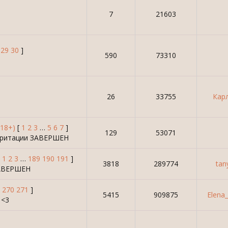
7
21603
29
30
]
590
73310
26
33755
Кар
18+)
[
1
2
3
…
5
6
7
]
129
53071
притации ЗАВЕРШЕН
[
1
2
3
…
189
190
191
]
3818
289774
tan
 ЗАВЕРШЕН
270
271
]
5415
909875
Elena
 <3