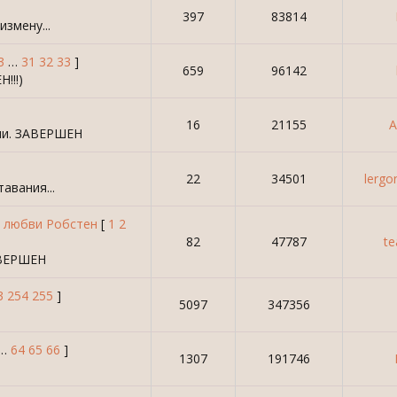
397
83814
измену...
3
…
31
32
33
]
659
96142
!!!)
16
21155
A
зни. ЗАВЕРШЕН
22
34501
lerg
авания...
я любви Робстен
[
1
2
82
47787
t
АВЕРШЕН
3
254
255
]
5097
347356
…
64
65
66
]
1307
191746