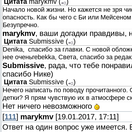
Цитата
marykmv
(
)
Начало новой жизни. Но кажется не зря ч
опасность. Как бы чего с Би или Мейсеном
Безупречно.
marykmv
, ваши догадки правдивы, 
Цитата
Submissive
(
)
Denika, спасибо за главки. С новой облож
нее оченьrebekka, Света, спасибо за реда
Submissive
, рада, что тебе понрави
спасибо Нике)
Цитата
Submissive
(
)
Нечего написать по поводу прочитанного. 
детки? Я прям чувствую их в атмосфере с
Нет ничего невозможного
[
111
]
marykmv
[19.01.2017, 17:11]
Ответ на один вопрос уже имеется.