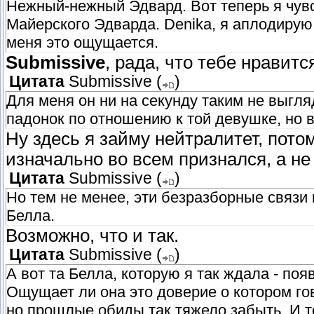
Нежный-нежный Эдвард. Вот теперь я чувс
Майерского Эдварда. Denika, я аплодирую
меня это ощущается.
Submissive
, рада, что тебе нравитс
Цитата
Submissive
(
)
Для меня он ни на секунду таким не выгля
падонок по отношению к той девушке, но в
Ну здесь я займу нейтралитет, пото
изначально во всем признался, а не
Цитата
Submissive
(
)
Но тем не менее, эти безразборные связи 
Белла.
Возможно, что и так.
Цитата
Submissive
(
)
А вот та Белла, которую я так ждала - поя
Ощущает ли она это доверие о котором го
но прошлые обиды так тяжело забыть. И т