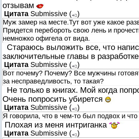
отзывам
Цитата
Submissive
(
)
Муж замер на месте.Тут вот уже какое разв
Придется перебороть свою лень и прочест
немножко офигела от вида.
Стараюсь выложить все, что написа
заключительные главы в разработке
Цитата
Submissive
(
)
Вот почему? Почему? Все мужчины готовят,
за несправедливость, то такая?
Не только в книгах. Мой когда поп
Очень попросить убирется
Цитата
Submissive
(
)
Я говорила, что в чем-то был подвох и что
Плохая из меня интриганка
Цитата
Submissive
(
)