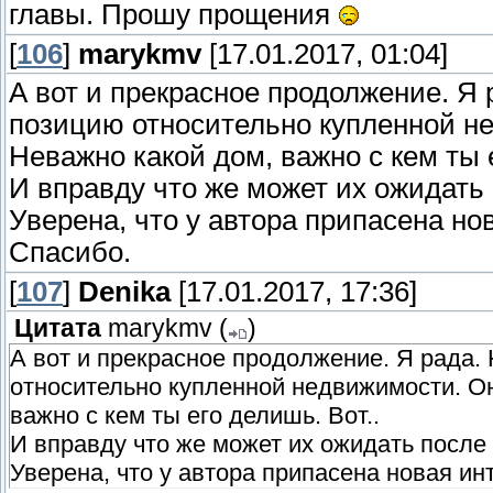
главы. Прошу прощения
[
106
]
marykmv
[17.01.2017, 01:04]
А вот и прекрасное продолжение. Я 
позицию относительно купленной не
Неважно какой дом, важно с кем ты е
И вправду что же может их ожидать п
Уверена, что у автора припасена нов
Спасибо.
[
107
]
Denika
[17.01.2017, 17:36]
Цитата
marykmv
(
)
А вот и прекрасное продолжение. Я рада.
относительно купленной недвижимости. Он
важно с кем ты его делишь. Вот..
И вправду что же может их ожидать после в
Уверена, что у автора припасена новая инт