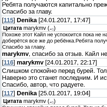
Ребята получаются капитально преж
Спасибо за главу.
[
115
]
Denika
[24.01.2017, 17:47]
Цитата
marykmv
(
)
Похоже этот Кайл не успокоится пока не 
доберётся все же до ребёнка.Ребята полу
Спасибо за главу.
marykmv
, спасибо за отзыв. Кайл н
[
116
]
marykmv
[24.01.2017, 22:17]
Слишком спокойно перед бурей. То
Наверно это станет последним. И ис
Спасибо, автор, что радуете.
[
117
]
Denika
[25.01.2017, 19:04]
Цитата
marykmv
(
)