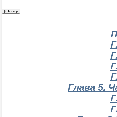
П
Г
Г
Г
Г
Глава 5. 
Г
Г