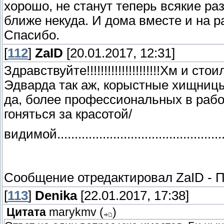
хорошо, не станут теперь всякие ра
ближе некуда. И дома вместе и на р
Спасибо.
[
112
]
ZaID
[20.01.2017, 12:31]
Здравствуйте!!!!!!!!!!!!!!!!!!!!!Хм и 
Эдварда так аж, корыстные хищницы
да, более профессиональных в рабо
гоняться за красотой/
видимой..................................................
Сообщение отредактировал
ZaID
-
П
[
113
]
Denika
[22.01.2017, 17:38]
Цитата
marykmv
(
)