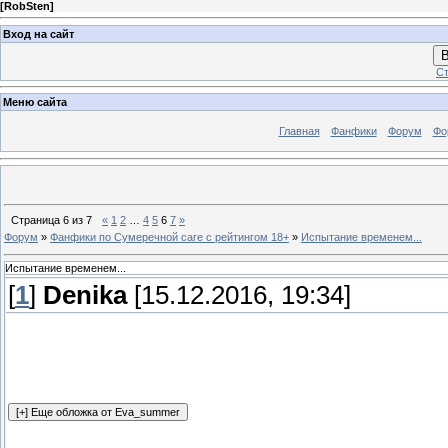
[
RobSten
]
Вход на сайт
В
Ст
Меню сайта
Главная
Фанфики
Форум
Фо
Страница
6
из
7
«
1
2
…
4
5
6
7
»
Форум
»
Фанфики по Сумеречной саге с рейтингом 18+
»
Испытание временем...
Испытание временем...
[
1
]
Denika
[15.12.2016, 19:34]