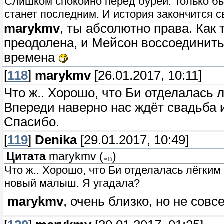
Слишком спокойно перед бурей. Только б
станет последним. И история закончится с
marykmv
, ты абсолютно права. Как
преодолена, и Мейсон воссоединить
времена
[
118
]
marykmv
[26.01.2017, 10:11]
Что ж.. Хорошо, что Би отделалась 
Впереди наверно нас ждёт свадьба 
Спасибо.
[
119
]
Denika
[29.01.2017, 10:49]
Цитата
marykmv
(
)
Что ж.. Хорошо, что Би отделалась лёгким
новый малыш. Я угадала?
marykmv
, очень близко, но не сов