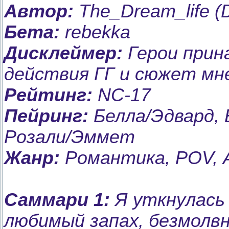
Автор:
The_Dream_life (
Бета:
rebekka
Дисклеймер:
Герои прин
действия ГГ и сюжет мн
Рейтинг:
NC-17
Пейринг:
Белла/Эдвард, 
Розали/Эммет
Жанр:
Романтика, POV, 
Саммари 1:
Я уткнулась 
любимый запах, безмолвн