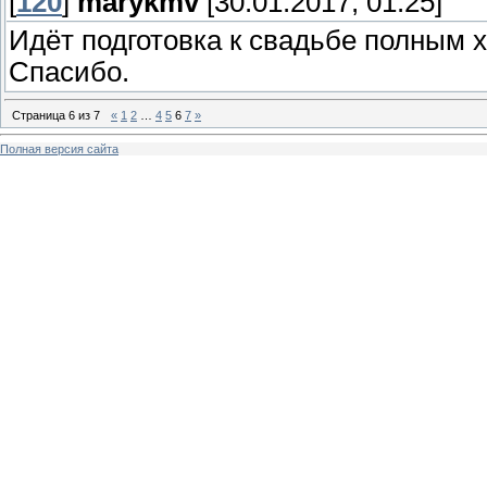
[
120
]
marykmv
[30.01.2017, 01:25]
Идёт подготовка к свадьбе полным 
Спасибо.
Страница
6
из
7
«
1
2
…
4
5
6
7
»
Полная версия сайта