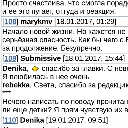
Просто счастлива, что смогла пора
и ее это пугает, оттуда и реакция.
[
108
]
marykmv
[18.01.2017, 01:29]
Начало новой жизни. Но кажется не
серьёзная опасность. Как бы чего 
за продолжение. Безупречно.
[
109
]
Submissive
[18.01.2017, 15:44]
Denika
,
спасибо за главки. С нов
Я влюбилась в нее очень
rebekka
, Света, спасибо за редакци
***
Нечего написать по поводу прочитан
ли еще детки? Я прям чувствую их 
[
110
]
Denika
[19.01.2017, 09:51]