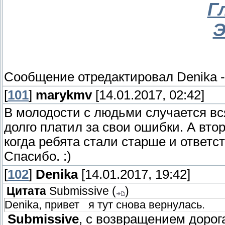
Г
Э
Сообщение отредактировал
Denika
[
101
]
marykmv
[14.01.2017, 02:42]
В молодости с людьми случается вс
долго платил за свои ошибки. А вто
когда ребята стали старше и ответс
Спасибо. :)
[
102
]
Denika
[14.01.2017, 19:42]
Цитата
Submissive
(
)
Denika, привет я тут снова вернулась.
Submissive
, с возвращением дорог