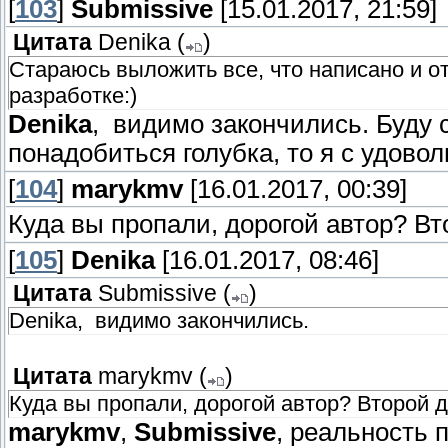
[
103
]
Submissive
[15.01.2017, 21:59]
Цитата
Denika
(
)
Стараюсь выложить все, что написано и о
разработке:)
Denika
, видимо закончились. Буду 
понадобиться голубка, то я с удово
[
104
]
marykmv
[16.01.2017, 00:39]
Куда вы пропали, дорогой автор? Вт
[
105
]
Denika
[16.01.2017, 08:46]
Цитата
Submissive
(
)
Denika, видимо закончились.
Цитата
marykmv
(
)
Куда вы пропали, дорогой автор? Второй д
marykmv
,
Submissive
, реальность 