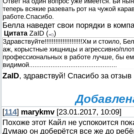
Ответ на один вопрос уже имеется. Би ны
теперь всякие разевать рот на чужой кара
работе.Спасибо.
Белла наведет свои порядки в ком
Цитата
ZaID
(
)
Здравствуйте!!!!!!!!!!!!!!!!!!!!!Хм и стоило
аж, корыстные хищницы и агрессивно/плот
профессиональных в работе лучше, бы ему
видимой.................................................
ZaID
, здравствуй! Спасибо за отзыв
Добавлена
[
114
]
marykmv
[23.01.2017, 10:09]
Похоже этот Кайл не успокоится по
Думаю он доберётся все же до ребё