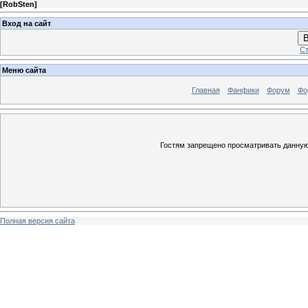
[
RobSten
]
Вход на сайт
В
Ст
Меню сайта
Главная
Фанфики
Форум
Фо
Гостям запрещено просматривать данную 
Полная версия сайта