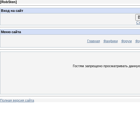
[
RobSten
]
Вход на сайт
В
Ст
Меню сайта
Главная
Фанфики
Форум
Фо
Гостям запрещено просматривать данную 
Полная версия сайта