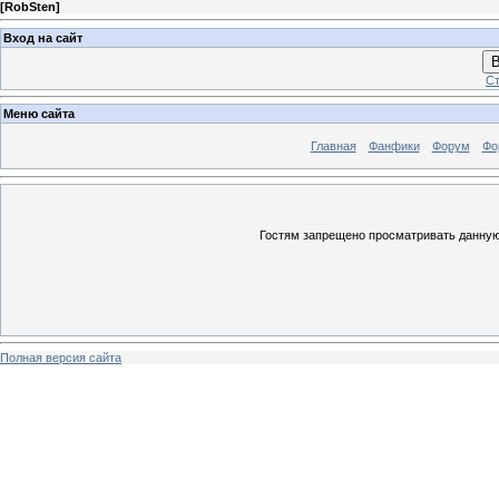
[
RobSten
]
Вход на сайт
В
Ст
Меню сайта
Главная
Фанфики
Форум
Фо
Гостям запрещено просматривать данную 
Полная версия сайта