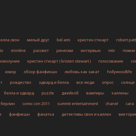
белла свон
милый друг
bel ami
кристен стюарт
robert pat
to
e!online
рассвет
ренесми
интервью
mtv
помни
новолуние
кристен стюарт ( kristen stewart )
голосование
co
юмор
обзор фанфикшн
любовь как закат
hollywoodlife
рт
рождество
эдвард и белла
все люди
опрос
солнце
белла и эдвард
puzzle
джейкоб
вампиры
каллены
берлин
comic con 2011
summit entertainment
chanel
сага
fe
фанфикшн
фанатка
детективы свон и каллен
виктори