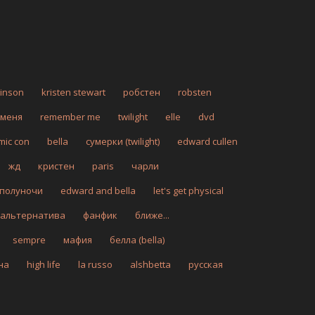
tinson
kristen stewart
робстен
robsten
 меня
remember me
twilight
elle
dvd
mic con
bella
сумерки (twilight)
edward cullen
жд
кристен
paris
чарли
 полуночи
edward and bella
let's get physical
альтернатива
фанфик
ближе...
sempre
мафия
белла (bella)
на
high life
la russo
alshbetta
русская