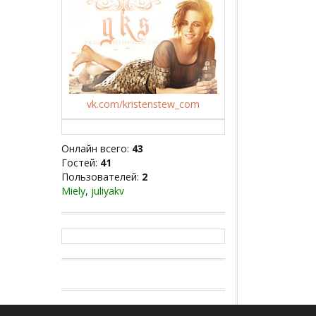
vk.com/kristenstew_com
Онлайн всего:
43
Гостей:
41
Пользователей:
2
Miely
,
juliyakv