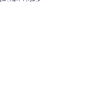
рам раздела "Фанфикшн"