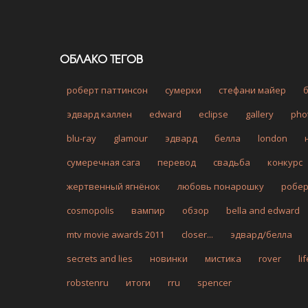
ОБЛАКО ТЕГОВ
роберт паттинсон
сумерки
стефани майер
эдвард каллен
edward
eclipse
gallery
pho
blu-ray
glamour
эдвард
белла
london
сумеречная сага
перевод
свадьба
конкурс
жертвенный ягнёнок
любовь понарошку
робе
cosmopolis
вампир
обзор
bella and edward
mtv movie awards 2011
closer...
эдвард/белла
secrets and lies
новинки
мистика
rover
li
robstenru
итоги
rru
spencer