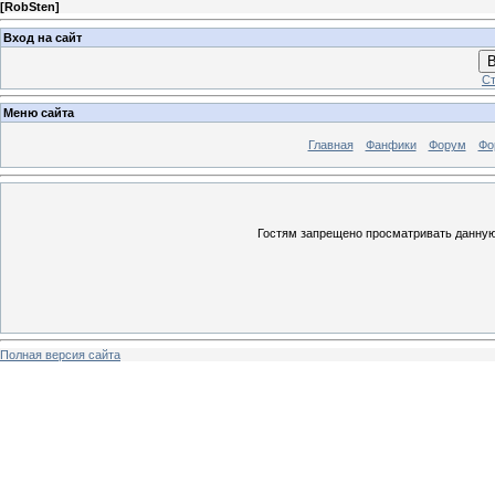
[
RobSten
]
Вход на сайт
В
Ст
Меню сайта
Главная
Фанфики
Форум
Фо
Гостям запрещено просматривать данную 
Полная версия сайта