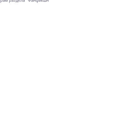
рам раздела "Фанфикшн"