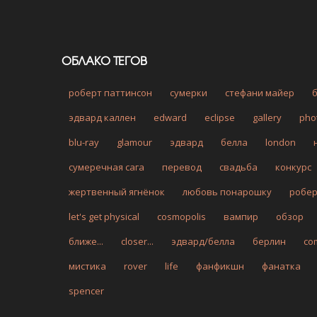
ОБЛАКО ТЕГОВ
роберт паттинсон
сумерки
стефани майер
эдвард каллен
edward
eclipse
gallery
pho
blu-ray
glamour
эдвард
белла
london
сумеречная сага
перевод
свадьба
конкурс
жертвенный ягнёнок
любовь понарошку
робе
let's get physical
cosmopolis
вампир
обзор
ближе...
closer...
эдвард/белла
берлин
co
мистика
rover
life
фанфикшн
фанатка
spencer