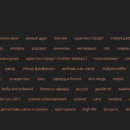
белла свон
милый друг
bel ami
кристен стюарт
robert pat
to
e!online
рассвет
ренесми
интервью
mtv
помни
новолуние
кристен стюарт ( kristen stewart )
голосование
co
юмор
обзор фанфикшн
любовь как закат
hollywoodlife
рт
рождество
элис
эдвард и белла
все люди
опрос
bella and edward
белла и эдвард
puzzle
джейкоб
вамп
mic con 2011
summit entertainment
chanel
сага
sempre
детективы свон и каллен
викторина
high life
la russo
al