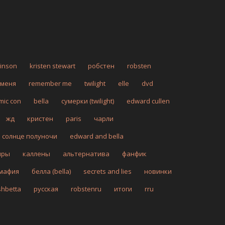
tinson
kristen stewart
робстен
robsten
 меня
remember me
twilight
elle
dvd
mic con
bella
сумерки (twilight)
edward cullen
жд
кристен
paris
чарли
солнце полуночи
edward and bella
иры
каллены
альтернатива
фанфик
мафия
белла (bella)
secrets and lies
новинки
shbetta
русская
robstenru
итоги
rru