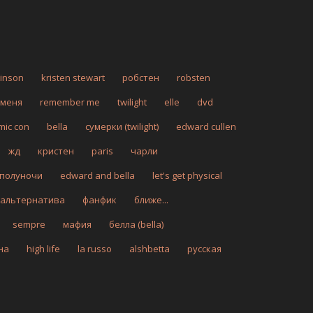
tinson
kristen stewart
робстен
robsten
 меня
remember me
twilight
elle
dvd
mic con
bella
сумерки (twilight)
edward cullen
жд
кристен
paris
чарли
 полуночи
edward and bella
let's get physical
альтернатива
фанфик
ближе...
sempre
мафия
белла (bella)
на
high life
la russo
alshbetta
русская