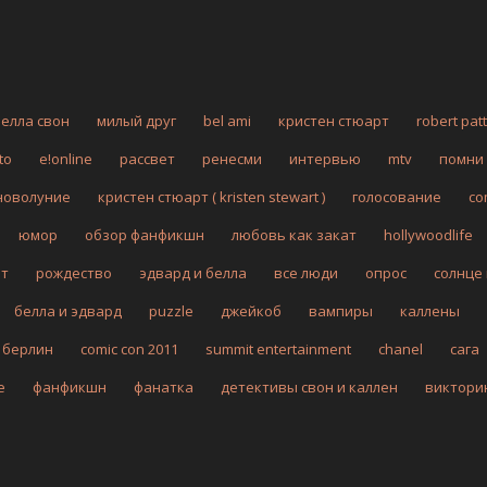
белла свон
милый друг
bel ami
кристен стюарт
robert pat
to
e!online
рассвет
ренесми
интервью
mtv
помни
новолуние
кристен стюарт ( kristen stewart )
голосование
co
юмор
обзор фанфикшн
любовь как закат
hollywoodlife
рт
рождество
эдвард и белла
все люди
опрос
солнце
белла и эдвард
puzzle
джейкоб
вампиры
каллены
берлин
comic con 2011
summit entertainment
chanel
сага
fe
фанфикшн
фанатка
детективы свон и каллен
виктори