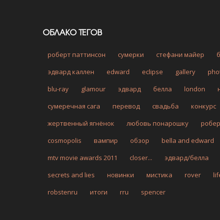
ОБЛАКО ТЕГОВ
роберт паттинсон
сумерки
стефани майер
эдвард каллен
edward
eclipse
gallery
pho
blu-ray
glamour
эдвард
белла
london
сумеречная сага
перевод
свадьба
конкурс
жертвенный ягнёнок
любовь понарошку
робе
cosmopolis
вампир
обзор
bella and edward
mtv movie awards 2011
closer...
эдвард/белла
secrets and lies
новинки
мистика
rover
li
robstenru
итоги
rru
spencer