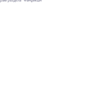
рам раздела "Фанфикшн"