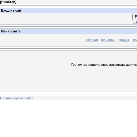
[
RobSten
]
Вход на сайт
В
Ст
Меню сайта
Главная
Фанфики
Форум
Фо
Гостям запрещено просматривать данную 
Полная версия сайта