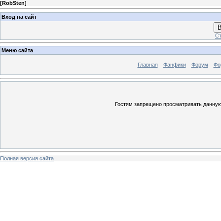
[
RobSten
]
Вход на сайт
В
Ст
Меню сайта
Главная
Фанфики
Форум
Фо
Гостям запрещено просматривать данную 
Полная версия сайта