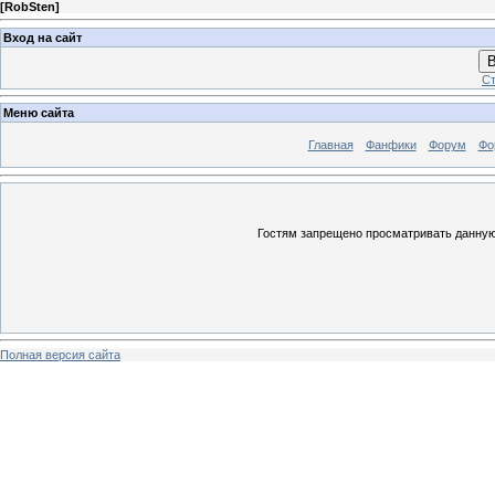
[
RobSten
]
Вход на сайт
В
Ст
Меню сайта
Главная
Фанфики
Форум
Фо
Гостям запрещено просматривать данную 
Полная версия сайта