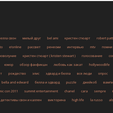
белла свон
милый друг
bel ami
кристен стюарт
robert pat
to
e!online
рассвет
ренесми
интервью
mtv
помни
новолуние
кристен стюарт ( kristen stewart )
голосование
co
юмор
обзор фанфикшн
любовь как закат
hollywoodlife
рт
рождество
элис
эдвард и белла
все люди
опрос
bella and edward
белла и эдвард
puzzle
джейкоб
вамп
mic con 2011
summit entertainment
chanel
сага
sempre
детективы свон и каллен
викторина
high life
la russo
al