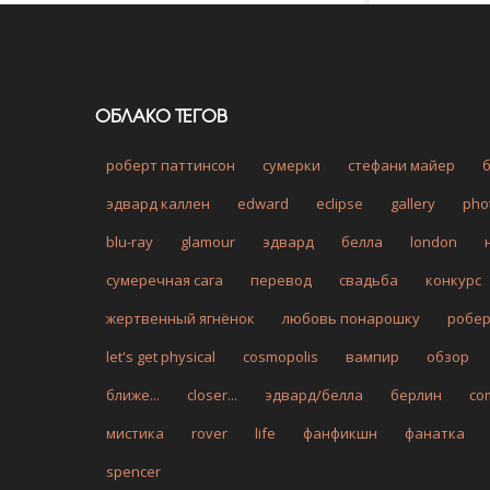
ОБЛАКО ТЕГОВ
роберт паттинсон
сумерки
стефани майер
эдвард каллен
edward
eclipse
gallery
pho
blu-ray
glamour
эдвард
белла
london
сумеречная сага
перевод
свадьба
конкурс
жертвенный ягнёнок
любовь понарошку
робе
let's get physical
cosmopolis
вампир
обзор
ближе...
closer...
эдвард/белла
берлин
co
мистика
rover
life
фанфикшн
фанатка
spencer