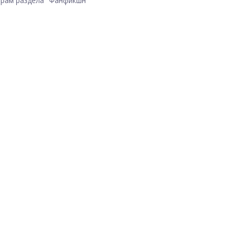
рам раздела "Фанфикшн"