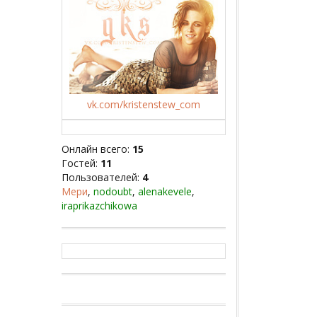
vk.com/kristenstew_com
Онлайн всего:
15
Гостей:
11
Пользователей:
4
Мери
,
nodoubt
,
alenakevele
,
iraprikazchikowa