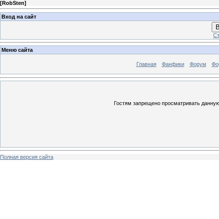
[
RobSten
]
Вход на сайт
В
Ст
Меню сайта
Главная
Фанфики
Форум
Фо
Гостям запрещено просматривать данную 
Полная версия сайта