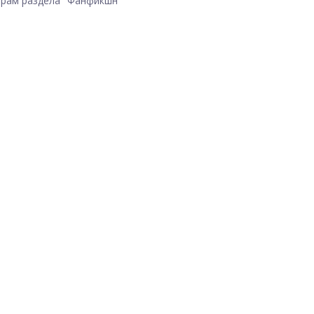
рам раздела "Фанфикшн"