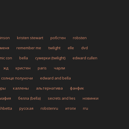
tinson
kristen stewart
робстен
robsten
 меня
remember me
twilight
elle
dvd
mic con
bella
сумерки (twilight)
edward cullen
жд
кристен
paris
чарли
солнце полуночи
edward and bella
иры
каллены
альтернатива
фанфик
мафия
белла (bella)
secrets and lies
новинки
shbetta
русская
robstenru
итоги
rru