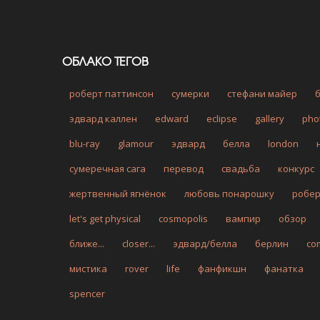
ОБЛАКО ТЕГОВ
роберт паттинсон
сумерки
стефани майер
эдвард каллен
edward
eclipse
gallery
pho
blu-ray
glamour
эдвард
белла
london
сумеречная сага
перевод
свадьба
конкурс
жертвенный ягнёнок
любовь понарошку
робе
let's get physical
cosmopolis
вампир
обзор
ближе...
closer...
эдвард/белла
берлин
co
мистика
rover
life
фанфикшн
фанатка
spencer