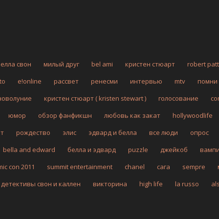
белла свон
милый друг
bel ami
кристен стюарт
robert pat
to
e!online
рассвет
ренесми
интервью
mtv
помни
новолуние
кристен стюарт ( kristen stewart )
голосование
co
юмор
обзор фанфикшн
любовь как закат
hollywoodlife
рт
рождество
элис
эдвард и белла
все люди
опрос
bella and edward
белла и эдвард
puzzle
джейкоб
вамп
mic con 2011
summit entertainment
chanel
сага
sempre
детективы свон и каллен
викторина
high life
la russo
al