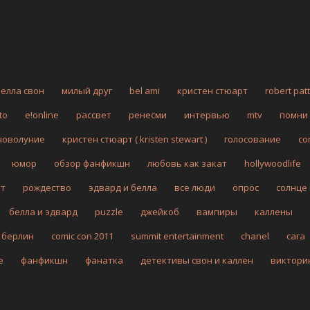
белла свон
милый друг
bel ami
кристен стюарт
robert pat
to
e!online
рассвет
ренесми
интервью
mtv
помни
новолуние
кристен стюарт ( kristen stewart )
голосование
co
юмор
обзор фанфикшн
любовь как закат
hollywoodlife
рт
рождество
эдвард и белла
все люди
опрос
солнце
белла и эдвард
puzzle
джейкоб
вампиры
каллены
берлин
comic con 2011
summit entertainment
chanel
сага
fe
фанфикшн
фанатка
детективы свон и каллен
виктори