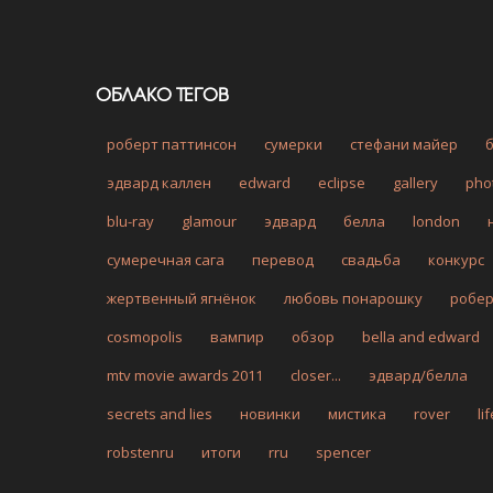
ОБЛАКО ТЕГОВ
роберт паттинсон
сумерки
стефани майер
эдвард каллен
edward
eclipse
gallery
pho
blu-ray
glamour
эдвард
белла
london
сумеречная сага
перевод
свадьба
конкурс
жертвенный ягнёнок
любовь понарошку
робе
cosmopolis
вампир
обзор
bella and edward
mtv movie awards 2011
closer...
эдвард/белла
secrets and lies
новинки
мистика
rover
li
robstenru
итоги
rru
spencer