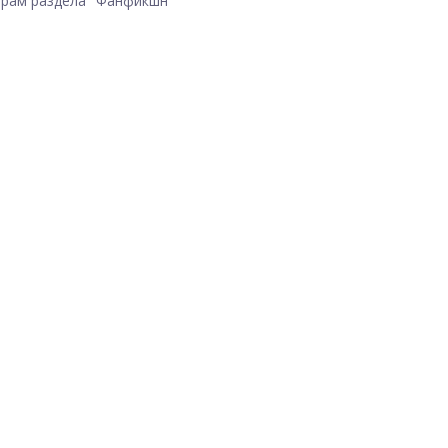
рам раздела "Фанфикшн"