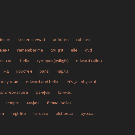
tinson
kristen stewart
робстен
robsten
 меня
remember me
twilight
elle
dvd
mic con
bella
сумерки (twilight)
edward cullen
жд
кристен
paris
чарли
 полуночи
edward and bella
let's get physical
альтернатива
фанфик
ближе...
sempre
мафия
белла (bella)
на
high life
la russo
alshbetta
русская