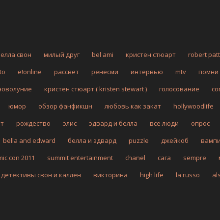
белла свон
милый друг
bel ami
кристен стюарт
robert pat
to
e!online
рассвет
ренесми
интервью
mtv
помни
новолуние
кристен стюарт ( kristen stewart )
голосование
co
юмор
обзор фанфикшн
любовь как закат
hollywoodlife
рт
рождество
элис
эдвард и белла
все люди
опрос
bella and edward
белла и эдвард
puzzle
джейкоб
вамп
mic con 2011
summit entertainment
chanel
сага
sempre
детективы свон и каллен
викторина
high life
la russo
al