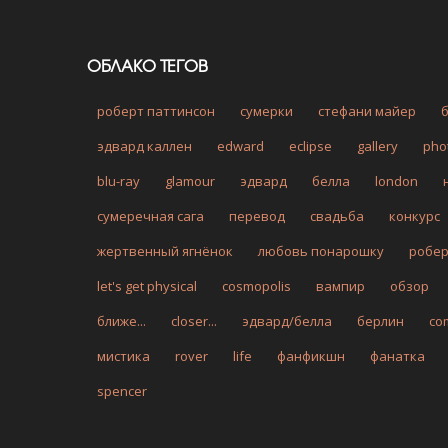
ОБЛАКО ТЕГОВ
роберт паттинсон
сумерки
стефани майер
эдвард каллен
edward
eclipse
gallery
pho
blu-ray
glamour
эдвард
белла
london
сумеречная сага
перевод
свадьба
конкурс
жертвенный ягнёнок
любовь понарошку
робе
let's get physical
cosmopolis
вампир
обзор
ближе...
closer...
эдвард/белла
берлин
co
мистика
rover
life
фанфикшн
фанатка
spencer