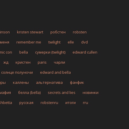
tinson
kristen stewart
робстен
robsten
 меня
remember me
twilight
elle
dvd
mic con
bella
сумерки (twilight)
edward cullen
жд
кристен
paris
чарли
солнце полуночи
edward and bella
иры
каллены
альтернатива
фанфик
мафия
белла (bella)
secrets and lies
новинки
shbetta
русская
robstenru
итоги
rru