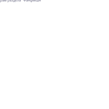
рам раздела "Фанфикшн"