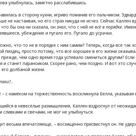
ова улыбнулась, заметно расслабившись.
авилась в сторону кухни, игриво поманив его пальчиком. Эдвард
ше не настаивая, но его страх никуда не исчез. Сейчас Каллен в
 что бы она ни сказала, он
знал
, что с ней
не всё в порядке
. Имен
зявшееся, убеждение и пугало его. Пугало до усрачки.
ожно, что-то не в порядке с ним самим? Теперь, когда всё так 
й пиздец, просто потому, что всё хорошее в его жизни оказы
прежде, чем одно время года успевало смениться другим? Если 
я и станет параноиком. Скорее рано, чем поздно. И вот это слу
 его долбаной жизни.
таки?..
! – с намёком на торжественность воскликнула Белла, указывая 
шийся в невесёлые размышления, Каллен вздрогнул от неожидан
 сливками и свечами, не мог не улыбнуться.
ит весьма впечатляюще, – восхищённо присвистнул он. Не удерж