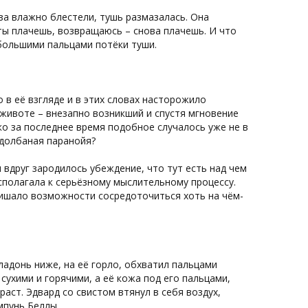
аза влажно блестели, тушь размазалась. Она
ты плачешь, возвращаюсь – снова плачешь. И что
 большими пальцами потёки туши.
 в её взгляде и в этих словах насторожило
 животе – внезапно возникший и спустя мгновение
ко за последнее время подобное случалось уже не в
 долбаная паранойя?
вдруг зародилось убеждение, что тут есть над чем
асполагала к серьёзному мыслительному процессу.
лишало возможности сосредоточиться хоть на чём-
ладонь ниже, на её горло, обхватил пальцами
сухими и горячими, а её кожа под его пальцами,
аст. Эдвард со свистом втянул в себя воздух,
пунь Беллы.