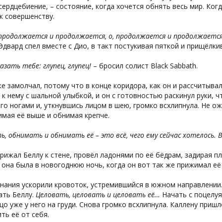
сердцебиение, – состояние, когда хочется обнять весь мир. Ког
к совершенству.
продолжается и продолжается, о, продолжается и продолжается,
Эдвард спел вместе с Дио, в такт постукивая пяткой и прищёлки
азать тебе: глупец, глупец!
– бросил солист Black Sabbath.
е замолчал, потому что в конце коридора, как он и рассчитывал
 к нему с шальной улыбкой, и он с готовностью раскинул руки, 
го ногами и, уткнувшись лицом в шею, громко всхлипнула. Не ож
мая её выше и обнимая крепче.
, обнимать и обнимать её – это всё, чего ему сейчас хотелось. 
рижал Беллу к стене, провёл ладонями по её бёдрам, задирая пл
она была в новогоднюю ночь, когда он вот так же прижимал её 
ания ускорили кровоток, устремившийся в южном направлении. 
ать Беллу.
Целовать, целовать и целовать её…
Начать с поцелуя
цо уже у него на груди. Снова громко всхлипнула. Каллену приш
ть её от себя.