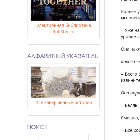
Каллен у
мгновени
Электронная библиотека
– Уже на
RobSten.ru
уровне л
Она накл
АЛФАВИТНЫЙ УКАЗАТЕЛЬ
Какого ч
– Всего 
извините
Она опра
Все завершенные истории
– Белль,
Смешно, 
ПОИСК
– Всё хо