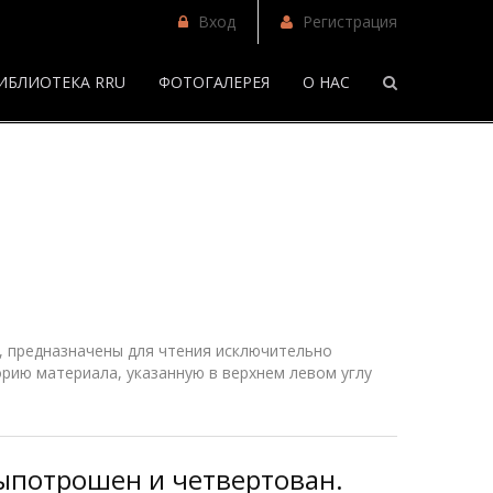
Вход
Регистрация
ИБЛИОТЕКА RRU
ФОТОГАЛЕРЕЯ
О НАС
/
Фанфики
 предназначены для чтения исключительно
рию материала, указанную в верхнем
левом
углу
Выпотрошен и четвертован.