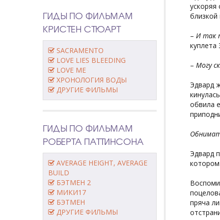
ускоряя 
ГИДЫ ПО ФИЛЬМАМ
близкой 
КРИСТЕН СТЮАРТ
–
И так 
куплета 
SACRAMENTO
LOVE LIES BLEEDING
–
Могу ск
LOVE ME
ХРОНОЛОГИЯ ВОДЫ
Эдвард ж
ДРУГИЕ ФИЛЬМЫ
кинулась
обвила е
приподни
ГИДЫ ПО ФИЛЬМАМ
Обнимать
РОБЕРТА ПАТТИНСОНА
Эдвард п
AVERAGE HEIGHT, AVERAGE
котором 
BUILD
БЭТМЕН 2
Воспомин
МИКИ17
поцелов
БЭТМЕН
пряча ли
ДРУГИЕ ФИЛЬМЫ
отстрани