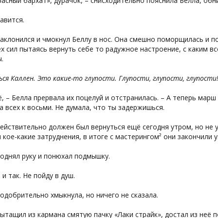
расный бархат», дурачок, – снисходительно пояснила Белла, обн
авится.
аклонился и чмокнул Беллу в нос. Она смешно поморщилась и по
ех сил пытаясь вернуть себе то радужное настроение, с каким в
.
ься Каллен. Это какие-то глупости. Глупости, глупости, глупости!
ё, – Белла прервала их поцелуй и отстранилась. – А теперь марш 
а всех к восьми. Не думала, что ты задержишься.
ействительно должен был вернуться ещё сегодня утром, но не у
 кое-какие затруднения, в итоге с мастерингом² они закончили 
однял руку и понюхал подмышку.
 и так. Не пойду в душ.
одобрительно хмыкнула, но ничего не сказала.
ытащил из кармана смятую пачку «Лаки страйк», достал из неё 