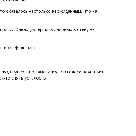
 Это оказалось настолько неожиданным, что на
просил Эдвард, упёршись ладонью в стену на
асквозь фальшиво.
згляд неуверенно заметался, и в голосе появились
к-то снять усталость.