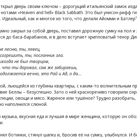
ткрыл дверь своим ключом – дорогущий итальянский замок изда
нотами «Heaven and hell» Black Sabbath. Это был унисон-рифф ги
 Идеальный, как и многое из того, что делали Айомми и Батлер¹
мно закрыл за собой дверь, поставил дорожную сумку на пол и 
ся до баса-барабанов, и в дело вступает хрипловатый тенор Ди
не песню, ты, певец,
согрешить, ты, посланник зла.
икогда не был творцом,
, что ты даровал, сам же забираешь,
одолжается вечно, это Рай и Ад, о да...
ой, льющейся из глубины квартиры, с каким-то волнительным 
вие Беллы – безуспешно. Зато о ней красноречиво говорили ох
пеции, овощи и мясо. Жареное или тушёное? Трудно разобрать,
но наполнился слюной.
музыка, вкусная еда и лучшая в мире женщина, которую он обо
и.
нял ботинки, стянул шапку и, бросив её на сумку, улыбнулся. И 