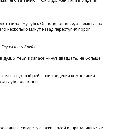
имая его за талию. – Он и должен так выглядеть.
дставила ему губы. Он поцеловал её, закрыв глаза
сего несколько минут назад переступил порог
 Глупости и бред».
в душ. У тебя в запасе минут двадцать, не больше.
спел на нужный рейс: при сведении композиции
уже глубокой ночью.
последнюю сигарету с зажигалкой и, привалившись к