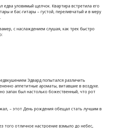
л едва уловимый щелчок. Квартира встретила его
тары и бас-гитары – густой, переливчатый и в меру
.
замер, с наслаждением слушая, как трек быстро
о:
предвкушением Эдвард попытался различить
рененно аппетитные ароматы, витавшие в воздухе.
 но запах был настолько божественный, что рот
жал, – этот День рождения обещал стать лучшим в
без того отличное настроение взмыло до небес,