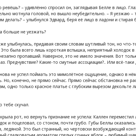
о ревёшь? – удивлённо спросил он, заглядывая Белле в лицо. Гл
льно мотнула головой, но вышло неубедительно. – Я уезжаю – 
им делать? – улыбнулся Эдвард, беря её лицо в ладони и стирая
а больше не уезжать?
же улыбнулась, придавая своим словам шутливый тон, но что-то
 Это была всего лишь короткая вспышка, неприятный холодок в
незапно пропавший. Наверное, это не имело значения. Вот толь
аз. Предчувствие? Какие-то смутные ассоциации?.. Или всё-таки
нова не успел поймать это мимолётное ощущение, однако в нём 
. Но, конечно, не прямо сейчас. Прямо сейчас обстановка не р
ам, одно только красное платье с глубоким вырезом декольте 
по тебе скучал.
крыла рот, но вернуть признание не успела: Каллен переместил 
ок и поцеловал, со стоном, почти грубо. Губы Беллы оказались 
, ледяной. Это был странный, но чертовски возбуждающий контр
ный сладковатым ароматом спелых сочных яблок – любимый шам