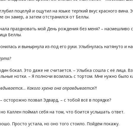
глубил поцелуй и ощутил на языке терпкий вкус красного вина.
е он замер, а затем отстранился от Беллы.
чала праздновать мой День рождения без меня? – насмешливо с
ица Беллы.
онилась и вынырнула из-под его руки. Улыбнулась натянуто и н
ёрта?
один бокал. Это даже не считается. – Улыбка сошла с её лица. В
льные нотки. – Я полночи возилась с тортом. Мне нужно было ка
вдывается... Какого хрена она оправдывается?!
 – осторожно позвал Эдвард, – с тобой всё в порядке?
но Каллен поймал себя на том, что боится услышать ответ.
рошо. Просто устала, но оно того стоило. Пойдём покажу.