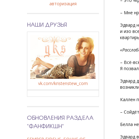
– Это «к
авторизация
– Мне нр
НАШИ ДРУЗЬЯ
Эдвард н
и изо вс
квартиры
«Расслаб
– Всё-вс
Я позвал
Эдвард д
vk.com/kristenstew_com
возникли
Каллен п
– Сойдёт
ОБНОВЛЕНИЯ РАЗДЕЛА
Белла не
"ФАНФИКШН"
Эдвард в