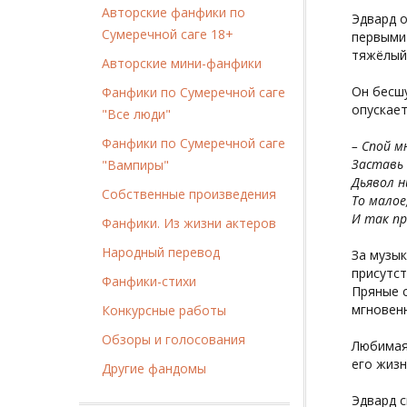
Авторские фанфики по
Эдвард о
Сумеречной саге 18+
первыми 
тяжёлый.
Авторские мини-фанфики
Он бесшу
Фанфики по Сумеречной саге
опускает
"Все люди"
Фанфики по Сумеречной саге
– Спой м
Заставь 
"Вампиры"
Дьявол н
Собственные произведения
То малое
И так пр
Фанфики. Из жизни актеров
Народный перевод
За музык
присутст
Фанфики-стихи
Пряные с
мгновен
Конкурсные работы
Обзоры и голосования
Любимая 
его жизн
Другие фандомы
Эдвард с