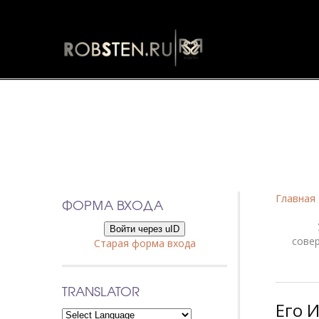
Фанфики
Главная
ФОРМА ВХОДА
Войти через uID
сове
Старая форма входа
TRANSLATOR
Его 