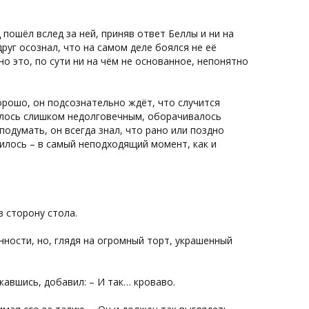
 пошёл вслед за ней, приняв ответ Беллы и ни на
друг осознал, что на самом деле боялся не её
но это, по сути ни на чём не основанное, непонятно
хорошо, он подсознательно ждёт, что случится
валось слишком недолговечным, оборачивалось
подумать, он всегда знал, что рано или поздно
чилось – в самый неподходящий момент, как и
в сторону стола.
ности, но, глядя на огромный торт, украшенный
авшись, добавил: – И так… кроваво.