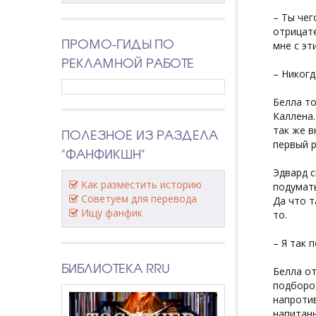
– Ты чег
отрицате
ПРОМО-ГИДЫ ПО
мне с эт
РЕКЛАМНОЙ РАБОТЕ
– Никогд
Белла то
Каллена.
так же в
ПОЛЕЗНОЕ ИЗ РАЗДЕЛА
первый р
"ФАНФИКШН"
Эдвард с
Как разместить историю
подумать
Советуем для перевода
Да что т
Ищу фанфик
то.
– Я так 
БИБЛИОТЕКА RRU
Белла от
подбород
напротив
напитан