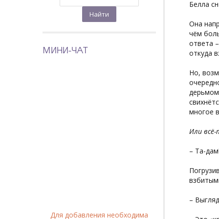
Белла сн
Она напр
чём боль
ответа –
МИНИ-ЧАТ
откуда в
Но, возм
очередно
дерьмом 
свихнётс
многое в
Или всё-
– Та-дам
Погрузив
взбитыми
– Выгляд
Для добавления необходима