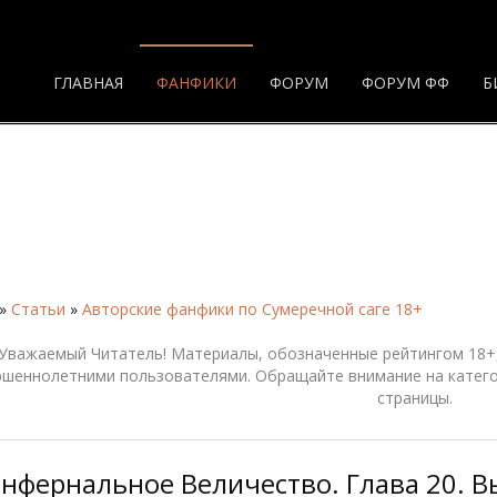
ГЛАВНАЯ
ФАНФИКИ
ФОРУМ
ФОРУМ ФФ
Б
»
Статьи
»
Авторские фанфики по Сумеречной саге 18+
Уважаемый Читатель! Материалы, обозначенные рейтингом 18+,
ршеннолетними пользователями. Обращайте внимание на катего
страницы.
Инфернальное Величество. Глава 20. 