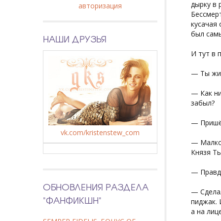
дырку в 
авторизация
Бессмерт
кусачая 
был сам
НАШИ ДРУЗЬЯ
И тут в 
— Ты жив
— Как ни
забыл?
— Пришё
vk.com/kristenstew_com
— Малко
Князя Ть
— Правда
ОБНОВЛЕНИЯ РАЗДЕЛА
— Сделал
"ФАНФИКШН"
пиджак. 
а на лиц