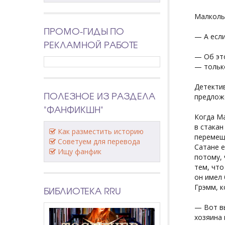
Малкольм
ПРОМО-ГИДЫ ПО
— А если
РЕКЛАМНОЙ РАБОТЕ
— Об эт
— только
Детектив
ПОЛЕЗНОЕ ИЗ РАЗДЕЛА
предлож
"ФАНФИКШН"
Когда Ма
в стакан
Как разместить историю
перемеще
Советуем для перевода
Сатане е
Ищу фанфик
потому, 
тем, что
он имел
Грэмм, к
БИБЛИОТЕКА RRU
— Вот вы
хозяина 