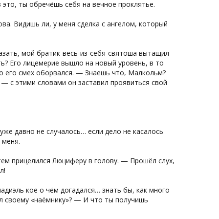
это, ты обречёшь себя на вечное проклятье.
а. Видишь ли, у меня сделка с ангелом, который
казать, мой братик-весь-из-себя-святоша вытащил
ь? Его лицемерие вышло на новый уровень, в то
о его смех оборвался. — Знаешь что, Малкольм?
 — с этими словами он заставил проявиться свой
же давно не случалось… если дело не касалось
 меня.
ем прицелился Люциферу в голову. — Прошёл слух,
л!
адиэль кое о чём догадался… знать бы, как много
зал своему «наёмнику»? — И что ты получишь