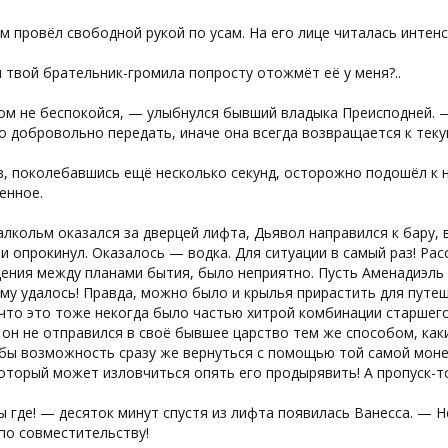
 провёл свободной рукой по усам. На его лице читалась интен
 твой брательник-громила попросту отожмёт её у меня?..
ом не беспокойся, — улыбнулся бывший владыка Преисподней. —
 добровольно передать, иначе она всегда возвращается к теку
, поколебавшись ещё несколько секунд, осторожно подошёл к не
енное.
лкольм оказался за дверцей лифта, Дьявол направился к бару, в
 и опрокинул. Оказалось — водка. Для ситуации в самый раз! Ра
ния между планами бытия, было неприятно. Пусть Аменадиэль с
му удалось! Правда, можно было и крылья прирастить для пут
что это тоже некогда было частью хитрой комбинации старшего
 он не отправился в своё бывшее царство тем же способом, ка
 бы возможность сразу же вернуться с помощью той самой моне
оторый может изловчиться опять его продырявить! А пропуск-т
 где! — десяток минут спустя из лифта появилась Ванесса. — Н
по совместительству!