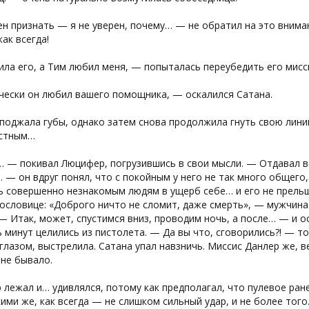
н признать — я не уверен, почему… — не обратил на это внима
как всегда!
ла его, а Тим любил меня, — попыталась переубедить его мисс
чески он любил вашего помощника, — оскалился Сатана.
поджала губы, однако затем снова продолжила гнуть свою лини
стным…
 — покивал Люцифер, погрузившись в свои мысли. — Отдавал вс
 — он вдруг понял, что с покойным у него не так много общего,
ь совершенно незнакомым людям в ущерб себе… и его не прельщ
ословице: «Доброго ничто не сломит, даже смерть», — мужчина
— Итак, может, спустимся вниз, проводим ночь, а после… — и ос
 минут целились из пистолета. — Да вы что, сговорились?! — то
глазом, выстрелила. Сатана упал навзничь. Миссис Данлер же, в
 не бывало.
лежал и… удивлялся, потому как предполагал, что пулевое ран
ими же, как всегда — не слишком сильный удар, и не более того.