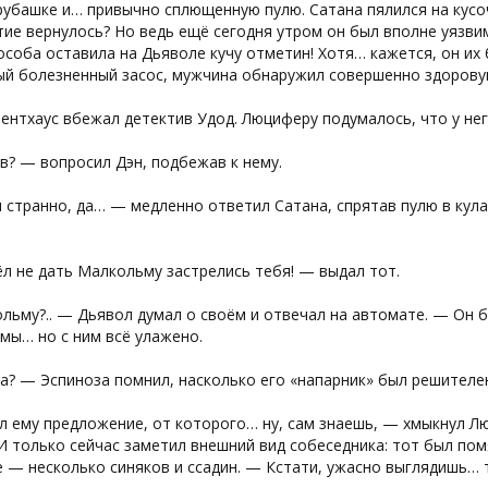
рубашке и… привычно сплющенную пулю. Сатана пялился на кусоч
ие вернулось? Но ведь ещё сегодня утром он был вполне уязви
особа оставила на Дьяволе кучу отметин! Хотя… кажется, он их
ый болезненный засос, мужчина обнаружил совершенно здоров
пентхаус вбежал детектив Удод. Люциферу подумалось, что у не
? — вопросил Дэн, подбежав к нему.
 странно, да… — медленно ответил Сатана, спрятав пулю в кула
л не дать Малкольму застрелись тебя! — выдал тот.
льму?.. — Дьявол думал о своём и отвечал на автомате. — Он 
мы… но с ним всё улажено.
? — Эспиноза помнил, насколько его «напарник» был решителен
 ему предложение, от которого… ну, сам знаешь, — хмыкнул Люц
И только сейчас заметил внешний вид собеседника: тот был пом
е — несколько синяков и ссадин. — Кстати, ужасно выглядишь…