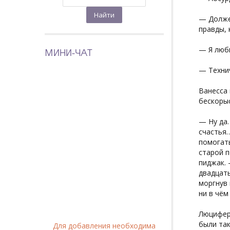
— Долже
правды, 
— Я люби
МИНИ-ЧАТ
— Техни
Ванесса 
бескоры
— Ну да…
счастья…
помогат
старой п
пиджак. 
двадцать
моргнув 
ни в чём
Люцифер 
были так
Для добавления необходима