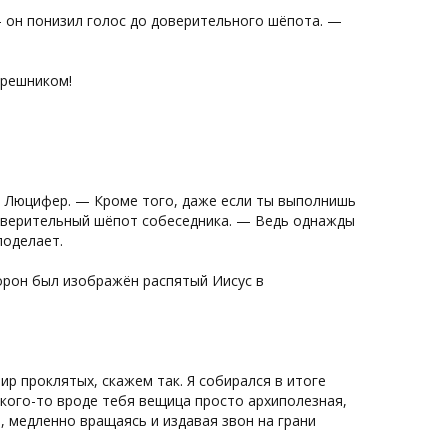
— он понизил голос до доверительного шёпота. —
грешником!
л Люцифер. — Кроме того, даже если ты выполнишь
доверительный шёпот собеседника. — Ведь однажды
поделает.
торон был изображён распятый Иисус в
ир проклятых, скажем так. Я собирался в итоге
 кого-то вроде тебя вещица просто архиполезная,
 медленно вращаясь и издавая звон на грани