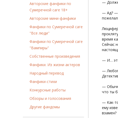
— Должен
Авторские фанфики по
Сумеречной саге 18+
— Ад? — 
пожелал 
Авторские мини-фанфики
Фанфики по Сумеречной саге
Люцифер 
"Все люди"
прокляту
время ка
Фанфики по Сумеречной саге
Сейчас н
"Вампиры"
настоящ
Собственные произведения
— И… эт
Фанфики. Из жизни актеров
— Любоп
Народный перевод
Детекти
Фанфики-стихи
— Обычн
Конкурсные работы
что ты б
Обзоры и голосования
— Как-то
Другие фандомы
ему изве
взамен?