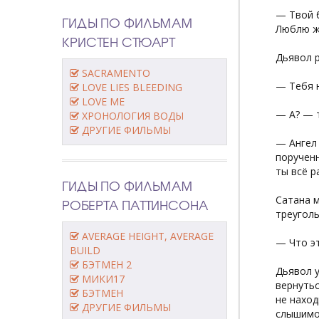
— Твой б
ГИДЫ ПО ФИЛЬМАМ
Люблю ж
КРИСТЕН СТЮАРТ
Дьявол р
SACRAMENTO
— Тебя н
LOVE LIES BLEEDING
LOVE ME
— А? — 
ХРОНОЛОГИЯ ВОДЫ
ДРУГИЕ ФИЛЬМЫ
— Ангел
поручен
ты всё р
ГИДЫ ПО ФИЛЬМАМ
Сатана м
РОБЕРТА ПАТТИНСОНА
треуголь
AVERAGE HEIGHT, AVERAGE
— Что эт
BUILD
БЭТМЕН 2
Дьявол у
МИКИ17
вернутьс
БЭТМЕН
не наход
ДРУГИЕ ФИЛЬМЫ
слышимос