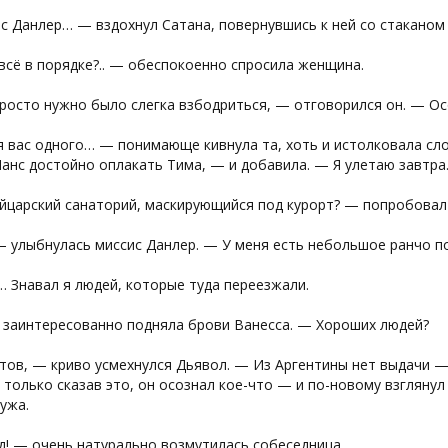
 Данлер… — вздохнул Сатана, повернувшись к ней со стаканом 
всё в порядке?.. — обеспокоенно спросила женщина.
росто нужно было слегка взбодриться, — отговорился он. — О
я вас одного… — понимающе кивнула та, хоть и истолковала сл
анс достойно оплакать Тима, — и добавила. — Я улетаю завтра
йцарский санаторий, маскирующийся под курорт? — попробовал
 улыбнулась миссис Данлер. — У меня есть небольшое ранчо п
 Знавал я людей, которые туда переезжали.
заинтересованно подняла брови Ванесса. — Хороших людей?
ов, — криво усмехнулся Дьявол. — Из Аргентины нет выдачи —
только сказав это, он осознал кое-что — и по-новому взглянул
ужа.
д! — очень натурально возмутилась собеседница.