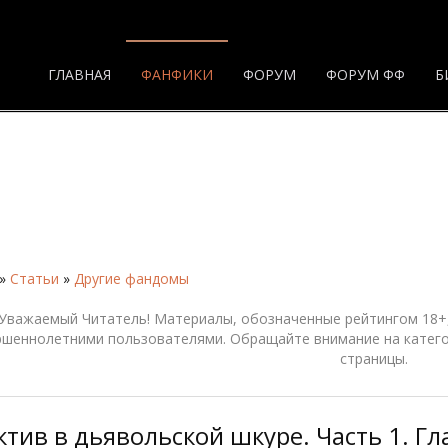
ГЛАВНАЯ
ФАНФИКИ
ФОРУМ
ФОРУМ ФФ
Б
»
Статьи
»
Другие фандомы
Уважаемый Читатель! Материалы, обозначенные рейтингом 18+,
ршеннолетними пользователями. Обращайте внимание на катего
страницы.
тив в дьявольской шкуре. Часть 1. Гла