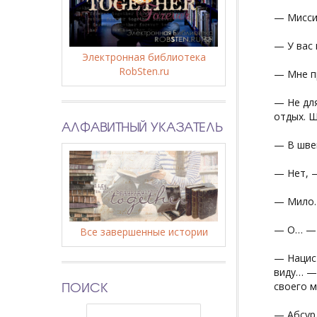
— Миссис
— У вас 
Электронная библиотека
RobSten.ru
— Мне п
— Не дл
отдых. Ш
АЛФАВИТНЫЙ УКАЗАТЕЛЬ
— В шве
— Нет, —
— Мило…
— О… — 
Все завершенные истории
— Нацист
виду… — 
ПОИСК
своего м
— Абсур