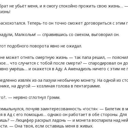
рат не убьёт меня, и я смогу спокойно прожить свою жизнь… 
изнь!
асхохотался. Теперь-то он точно сможет договориться с этим 
адули, Малкольм! — справившись со смехом, выговорил он.
тот подобного поворота явно не ожидал.
 не может отнять смертную жизнь — так папа решил, — поясни
ное… что случится с тобой после смерти? — спародировал он 
авно умрёшь… и окажется в Аду. А Аменадиэль ничего с этим не 
едленно извлёк из-за пазухи необычную монету. На одной из с
нике, на другой — козлиная голова в пентаграмме.
о?.. — нервно сглотнул Грэмм.
хмыльнулся, почуяв заинтересованность «гостя»: — Билетик в м
я в Ад с его помощью… однако он работает в обе стороны. Для
ишь? — Люцифер раскрыл ладонь — и монета воспарила над ней,
ти. — Она твоя, если оставишь меня в живых.