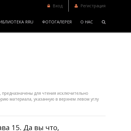
Вход
Регистрация
ИБЛИОТЕКА RRU
ФОТОГАЛЕРЕЯ
О НАС
/
Фанфики
 предназначены для чтения исключительно
рию материала, указанную в верхнем
левом
углу
ва 15. Да вы что,