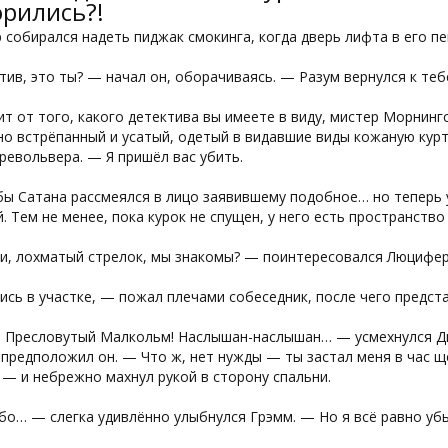
орились?!
собирался надеть пиджак смокинга, когда дверь лифта в его пе
ив, это ты? — начал он, оборачиваясь. — Разум вернулся к теб
т от того, какого детектива вы имеете в виду, мистер Морнин
о встрёпанный и усатый, одетый в видавшие виды кожаную курт
револьвера. — Я пришёл вас убить.
ы Сатана рассмеялся в лицо заявившему подобное… но теперь у
. Тем не менее, пока курок не спущен, у него есть пространств
и, лохматый стрелок, мы знакомы? — поинтересовался Люцифер
сь в участке, — пожал плечами собеседник, после чего предст
а! Пресловутый Малкольм! Наслышан-наслышан… — усмехнулся Д
 предположил он. — Что ж, нет нужды — ты застал меня в час 
 — и небрежно махнул рукой в сторону спальни.
о… — слегка удивлённо улыбнулся Грэмм. — Но я всё равно убь