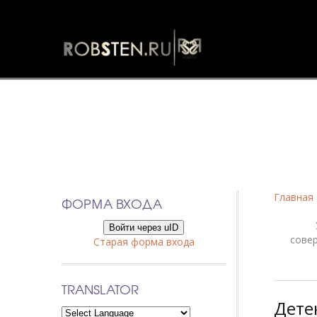
Фанфики
Главная
ФОРМА ВХОДА
Войти через uID
сове
Старая форма входа
TRANSLATOR
Детек