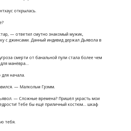
нтхаус открылась.
е?
гстар, — ответил смутно знакомый мужик,
ку с джинсами. Данный индивид держал Дьявола в
гроза смерти от банальной пули стала более чем
о для манёвра…
 для начала.
авился. — Малкольм Грэмм.
ьявол. — Сложные времена? Пришёл украсть мои
щедрости! Тебе бы ещё приличный костюм… шкаф
ю тебя.