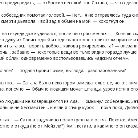
 предупредить, — отбросил весёлый тон Сатана, — что сделав 
собеседник помотал головой. — Нет… я не отправлюсь туда снов
смерти Дьявола. Твой зад в обмен на мой! — хохотнул он.
на секунду даже удивился, после чего рассмеялся: — Хочешь с
ю душу из Преисподней и подослал ко мне с приказом прикончит
к я пытаюсь творить добро… какова рокировочка, а? — внезапн
очь… забавно — некоторые вещи во тьме видно гораздо лучше!
ий облик, одновременно воспользовавшись «адским огнём».
о всё? — поднял брови Грэмм, выглядя… разочарованным?
ытно… — Сатана был в некотором замешательстве, чего с ним у
ва, конечно. — Обычно людишки мочат штанцы, узрев истинного
о людишки не возвращаются из Ада, — хмыкнул собеседник. Зат
ольше не бессмертен… и если я спущу курок — пока-пока, Дьяво
 так… — Сатана задумчиво посмотрел на «гостя». Похоже, Амен
стно и откуда (не от Мейз ли?)! Хм… кстати, а как много он ска