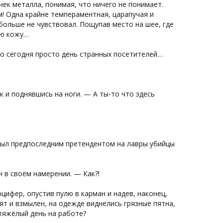
ек металла, понимая, что ничего не понимает.
м! Одна крайне темпераментная, царапучая и
 больше не чувствовал. Пощупав место на шее, где
ую кожу…
го сегодня просто день странных посетителей…
к и поднявшись на ноги. — А ты-то что здесь
был предпоследним претендентом на лавры убийцы
 в своём намерении. — Как?!
ифер, опустив пулю в карман и надев, наконец,
ят и взмылен, на одежде виднелись грязные пятна,
 тяжёлый день на работе?