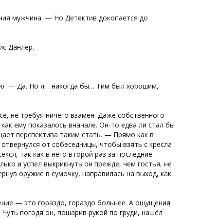
ния мужчина. — Но Детектив докопается до
ис Данлер.
ю: — Да. Но я… никогда бы… Тим был хорошим,
ё, не требуя ничего взамен. Даже собственного
 как ему показалось вначале. Он-то едва ли стал бы
ает перспектива таким стать. — Прямо как в
 отвернулся от собеседницы, чтобы взять с кресла
ёкся, так как в него второй раз за последние
лько и успел выкрикнуть он прежде, чем гостья, не
ернув оружие в сумочку, направилась на выход, как
ение — это гораздо, гораздо больнее. А ощущения
 Чуть погодя он, пошарив рукой по груди, нашёл