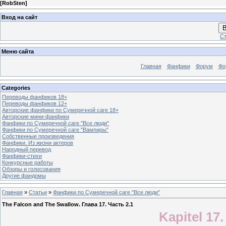
[
RobSten
]
Вход на сайт
В
Ст
Меню сайта
Главная
Фанфики
Форум
Фо
Categories
Переводы фанфиков 18+
Переводы фанфиков 12+
Авторские фанфики по Сумеречной саге 18+
Авторские мини-фанфики
Фанфики по Сумеречной саге "Все люди"
Фанфики по Сумеречной саге "Вампиры"
Собственные произведения
Фанфики. Из жизни актеров
Народный перевод
Фанфики-стихи
Конкурсные работы
Обзоры и голосования
Другие фандомы
Главная
»
Статьи
»
Фанфики по Сумеречной саге "Все люди"
The Falcon and The Swallow. Глава 17. Часть 2.1
Kapitel 17