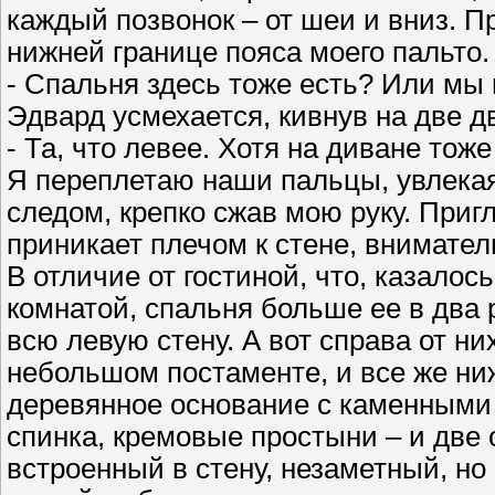
каждый позвонок – от шеи и вниз. 
нижней границе пояса моего пальто.
- Спальня здесь тоже есть? Или мы
Эдвард усмехается, кивнув на две д
- Та, что левее. Хотя на диване тоже
Я переплетаю наши пальцы, увлекая
следом, крепко сжав мою руку. Приг
приникает плечом к стене, внимате
В отличие от гостиной, что, казало
комнатой, спальня больше ее в два
всю левую стену. А вот справа от н
небольшом постаменте, и все же ни
деревянное основание с каменными 
спинка, кремовые простыни – и две
встроенный в стену, незаметный, н