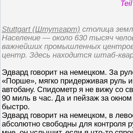
Teil
Stuttgart (Штутгарт)
столица земл
Население — около 630 тысяч чело
важнейших промышленных центров 
центр. Здесь находится штаб-ква
Эдвард говорит на немецком. За рул
«Порше», мягко придерживая руль и
автобану. Спидометр я не вижу со с
90 миль в час. Да и пейзаж за окно
быстро.
Эдвард говорит на немецком, в левое
абсолютно свободны для контроля р
мне, он услышит, если я что-то спр