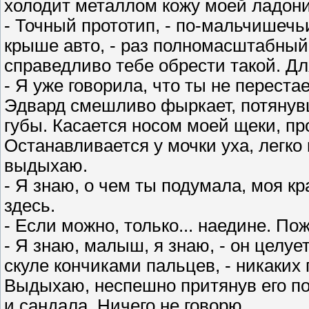
холодит металлом кожу моей ладони
- Точный прототип, - по-мальчишечь
крыше авто, - раз полномасштабный 
справедливо тебе обрести такой. Дл
- Я уже говорила, что ты не перест
Эдвард смешливо фыркает, потянувш
губы. Касается носом моей щеки, про
Останавливается у мочки уха, легко
выдыхаю.
- Я знаю, о чем ты подумала, моя кр
здесь.
- Если можно, только... наедине. По
- Я знаю, малыш, я знаю, - он целуе
скуле кончиками пальцев, - никаки
Выдыхаю, неспешно притянув его по
и сандала. Ничего не говорю.