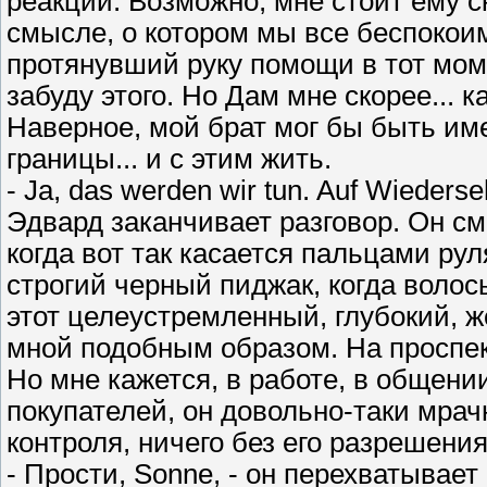
реакции. Возможно, мне стоит ему ск
смысле, о котором мы все беспокоим
протянувший руку помощи в тот моме
забуду этого. Но Дам мне скорее... к
Наверное, мой брат мог бы быть им
границы... и с этим жить.
- Ja, das werden wir tun. Auf Wiederse
Эдвард заканчивает разговор. Он см
когда вот так касается пальцами рул
строгий черный пиджак, когда волос
этот целеустремленный, глубокий, же
мной подобным образом. На проспек
Но мне кажется, в работе, в общени
покупателей, он довольно-таки мрачн
контроля, ничего без его разрешения
- Прости, Sonne, - он перехватывает