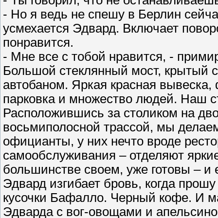
- Ты говорил, что не останавливаеш
- Но я ведь не спешу в Берлин сейча
усмехается Эдвард. Включает повор
понравится.
- Мне все с тобой нравится, - прим
Большой стеклянный мост, крытый с
автобаном. Яркая красная вывеска,
парковка и множество людей. Наш с
Расположившись за столиком на двои
восьмиполосной трассой, мы делаем
официанты, у них нечто вроде ресто
самообслуживания – отделяют ярки
большинстве своем, уже готовы – и 
Эдвард изгибает бровь, когда прош
кусочки Бафалло. Черный кофе. И м
Эдварда с вог-овощами и апельсинов