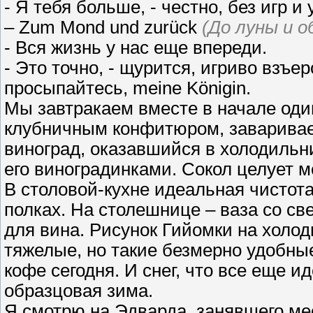
- Я тебя больше, - честно, без игр и
– Zum Mond und zurück
(До луны и 
- Вся жизнь у нас еще впереди.
- Это точно, - щурится, игриво взъе
просыпайтесь, meine Königin.
Мы завтракаем вместе в начале один
клубничным конфитюром, заваривае
виноград, оказавшийся в холодильн
его виноградинками. Сокол целует 
В столовой-кухне идеальная чистота
полках. На столешнице – ваза со с
для вина. Рисунок Гийомки на холод
тяжелые, но такие безмерно удобные 
кофе сегодня. И снег, что все еще и
образцовая зима.
Я смотрю на Эдварда, занявшего ме