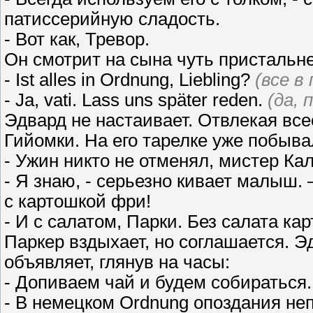
патиссерийную сладость.
- Вот как, Тревор.
Он смотрит на сына чуть пристальне
- Ist alles in Ordnung, Liebling?
(все в
- Ja, vati. Lass uns später reden.
(да, 
Эдвард не настаивает. Отвлекая вс
Гийомки. На его тарелке уже побыва
- Ужин никто не отменял, мистер Ка
- Я знаю, - серьезно кивает малыш.
с картошкой фри!
- И с салатом, Парки. Без салата ка
Паркер вздыхает, но соглашается. Э
объявляет, глянув на часы:
- Допиваем чай и будем собираться.
- В немецком Ordnung опоздания не