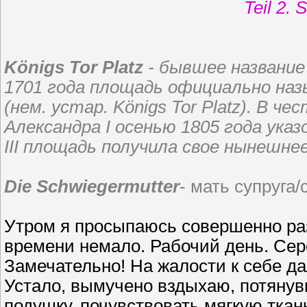
Teil 2.
Königs Tor Platz
- бывшее название 
1701 года площадь официально на
(нем. устар. Königs Tor Platz). В 
Александра I осенью 1805 года ука
III площадь получила свое нынешнее
Die Schwiegermutter
- мать супруга/
Утром я просыпаюсь совершенно разб
времени немало. Рабочий день. Сере
Замечательно! На жалости к себе да
Устало, вымучено вздыхаю, потянувш
подушку, почувствовать мягкую ткан