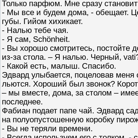
Только парфюм. Мне сразу становит
- Мы все и будем дома, - обещает. Ц
губы. Гийом хихикает.
- Налью тебе чая.
- Я сам, Schönheit.
- Вы хорошо смотритесь, постойте д
из-за стола. – Я налью. Черный, vati
- Какой есть, малыш. Спасибо.
Эдвард улыбается, поцеловав меня с
льются. Хороший был звонок? Корот
– мы вместе, дома, за столом – име
последнее.
Фабиан подает папе чай. Эдвард са
на полуопустошенную коробку пиро
- Вы не теряли времени.
- Всегда используем его с толком, -