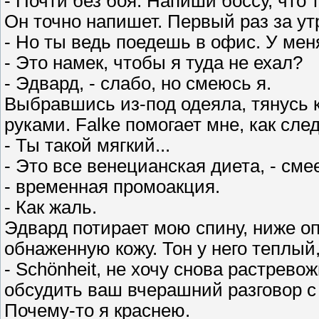
- Почти без боя. Напиши боссу, что
Он точно напишет. Первый раз за у
- Но ты ведь поедешь в офис. У мен
- Это намек, чтобы я туда не ехал?
- Эдвард, - слабо, но смеюсь я.
Выбравшись из-под одеяла, тянусь 
руками. Falke помогает мне, как сл
- Ты такой мягкий...
- Это все венецианская диета, - см
- временная промоакция.
- Как жаль.
Эдвард потирает мою спину, ниже о
обнаженную кожу. Тон у него теплый
- Schönheit, не хочу снова растрево
обсудить ваш вчерашний разговор с 
Почему-то я краснею.