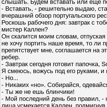
слышать. Будем вставать или еще 
- Вставать, - решительно выдаю, ст
вчерашний обзор португальского рес
Роскошь рабочего дня: завтрак с тоб
мистер Каллен?
Он скалится моим словам, отпуская 
не хочу портить наше время, то ли п
препятствует мне, соглашается на эт
ребер.
- Завтрак сегодня готовит папочка, S
Я смеюсь, вожусь под его руками, и
- Но...
- Никаких «но». Собирайся, одевайс
- Ты же не ешь блинчики!
- Мой последний день без правил, 
лица усмехается Каллен, подмигнув м