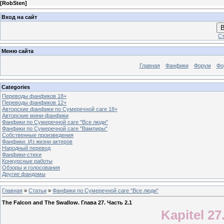
[
RobSten
]
Вход на сайт
В
Ст
Меню сайта
Главная
Фанфики
Форум
Фо
Categories
Переводы фанфиков 18+
Переводы фанфиков 12+
Авторские фанфики по Сумеречной саге 18+
Авторские мини-фанфики
Фанфики по Сумеречной саге "Все люди"
Фанфики по Сумеречной саге "Вампиры"
Собственные произведения
Фанфики. Из жизни актеров
Народный перевод
Фанфики-стихи
Конкурсные работы
Обзоры и голосования
Другие фандомы
Главная
»
Статьи
»
Фанфики по Сумеречной саге "Все люди"
The Falcon and The Swallow. Глава 27. Часть 2.1
Kapitel 27