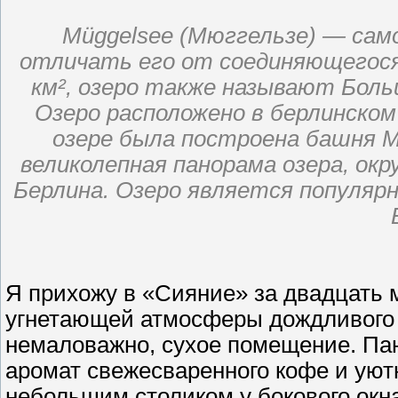
Müggelsee (Мюггельзе) — само
отличать его от соединяющегося
км², озеро также называют Боль
Озеро расположено в берлинском 
озере была построена башня 
великолепная панорама озера, ок
Берлина. Озеро является популя
Я прихожу в «Сияние» за двадцать 
угнетающей атмосферы дождливого о
немаловажно, сухое помещение. Па
аромат свежесваренного кофе и уют
небольшим столиком у бокового окн