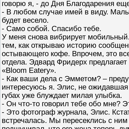
говорю я, - до Дня Благодарения ещ
- В любом случае имей в виду. Маль
будет весело.
- Само собой. Спасибо тебе.
У меня снова вибрирует мобильный. 
тем, как открываю историю сообщен
остывающего кофе. Впрочем, это вс
отдела. Эдвард Фридерх предлагает
«Bloom Eatery».
- Как ваши дела с Эмметом? – пред
интересуюсь я. Элис, не ожидавшая 
губах уже блуждает милая улыбка.
- Он что-то говорил тебе обо мне? Э
- Это фотограф журнала, Элис. Кста
встречалась. Мы пересеклись с ним
подшучивал, что его жена теперь дум