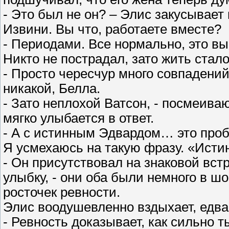
- Это был не он? – Элис закусывает 
Извини. Вы что, работаете вместе?
- Периодами. Все нормально, это 
Никто не пострадал, зато жить стало
- Просто чересчур много совпадений
никакой, Белла.
- Зато неплохой Ватсон, - посмеива
мягко улыбается в ответ.
- А с истинным Эдвардом… это про
Я усмехаюсь на такую фразу. «Истин
- Он присутствовал на знаковой вст
улыбку, - они оба были немного в ш
росточек ревности.
Элис воодушевленно вздыхает, едва 
- Ревность доказывает, как сильно 