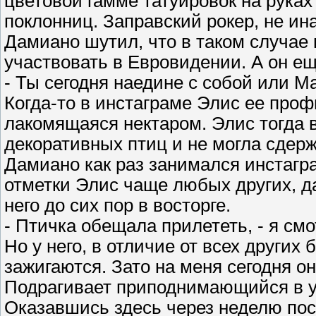
цветовой гамме татуировок на руках 
поклонниц. Заправский рокер, не ина
Дамиано шутил, что в таком случае
участвовать в Евровидении. А он ещ
- Ты сегодня наедине с собой или 
Когда-то в инстаграме Элис ее про
лакомящаяся нектаром. Элис тогда 
декоративных птиц и не могла сдержа
Дамиано как раз занимался инстагр
отметки Элис чаще любых других, да
него до сих пор в восторге.
- Птичка обещала прилететь, - я см
Но у него, в отличие от всех других
зажигаются. Зато на меня сегодня о
Подрагивает приподнимающийся в ул
Оказавшись здесь через неделю пос