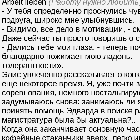
Arbeit lieben
(Работу нужно любить
- У тебя определенно проснулись чу
подруга, широко мне улыбнувшись.
- Видимо, все дело в мотивации, - 
Даже сейчас ты просто говоришь о с
- Дались тебе мои глаза, - теперь п
благодарно пожимает мою ладонь. – 
толерантности».
Элис увлеченно рассказывает о конк
еще некоторое время. Я, уже почти 
соревнования, немного ностальгиру
задумываюсь снова: занимаюсь ли я 
принять помощь Эдварда в поиске р
магистратура была бы актуальна?..
Когда она заканчивает основную час
кофейные стаканчики вверх, легко и