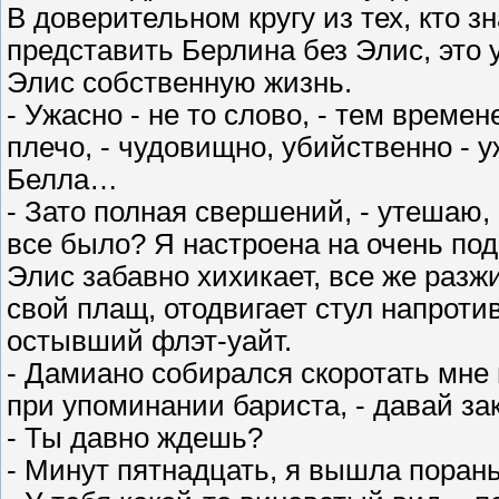
В доверительном кругу из тех, кто з
представить Берлина без Элис, это 
Элис собственную жизнь.
- Ужасно - не то слово, - тем време
плечо, - чудовищно, убийственно - 
Белла…
- Зато полная свершений, - утешаю, 
все было? Я настроена на очень по
Элис забавно хихикает, все же раз
свой плащ, отодвигает стул напроти
остывший флэт-уайт.
- Дамиано собирался скоротать мне 
при упоминании бариста, - давай за
- Ты давно ждешь?
- Минут пятнадцать, я вышла порань