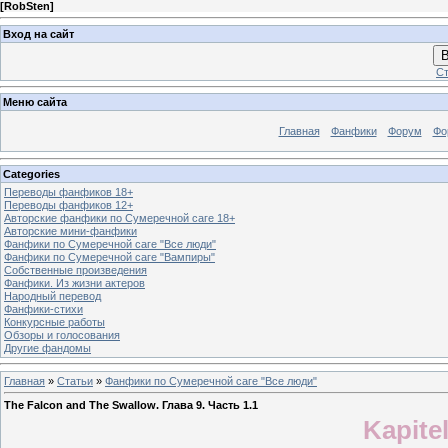
[
RobSten
]
Вход на сайт
В
Ст
Меню сайта
Главная
Фанфики
Форум
Фо
Categories
Переводы фанфиков 18+
Переводы фанфиков 12+
Авторские фанфики по Сумеречной саге 18+
Авторские мини-фанфики
Фанфики по Сумеречной саге "Все люди"
Фанфики по Сумеречной саге "Вампиры"
Собственные произведения
Фанфики. Из жизни актеров
Народный перевод
Фанфики-стихи
Конкурсные работы
Обзоры и голосования
Другие фандомы
Главная
»
Статьи
»
Фанфики по Сумеречной саге "Все люди"
The Falcon and The Swallow. Глава 9. Часть 1.1
Kapite