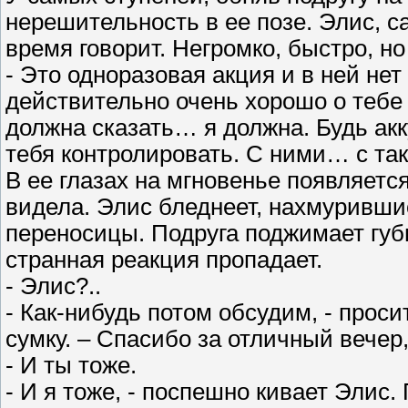
нерешительность в ее позе. Элис, с
время говорит. Негромко, быстро, но
- Это одноразовая акция и в ней нет 
действительно очень хорошо о тебе 
должна сказать… я должна. Будь акк
тебя контролировать. С ними… с та
В ее глазах на мгновенье появляетс
видела. Элис бледнеет, нахмурившис
переносицы. Подруга поджимает губы
странная реакция пропадает.
- Элис?..
- Как-нибудь потом обсудим, - прос
сумку. – Спасибо за отличный вече
- И ты тоже.
- И я тоже, - поспешно кивает Элис.