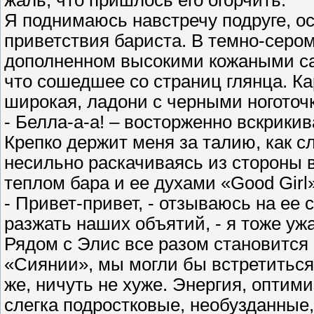
жаль, что пришлось его огорчить.
Я поднимаюсь навстречу подруге, о
приветствия бариста. В темно-серо
дополненном высокими кожаными са
что сошедшее со страниц глянца. Ка
широкая, ладони с черными ноготоч
- Белла-а-а! – восторженно вскрикив
Крепко держит меня за талию, как с
несильно раскачиваясь из стороны в
теплом бара и ее духами «Good Girl» 
- Привет-привет, - отзываюсь на ее
разжать наших объятий, - я тоже уж
Рядом с Элис все разом становится 
«Сиянии», мы могли бы встретиться 
же, ничуть не хуже. Энергия, оптими
слегка подростковые, необузданные,