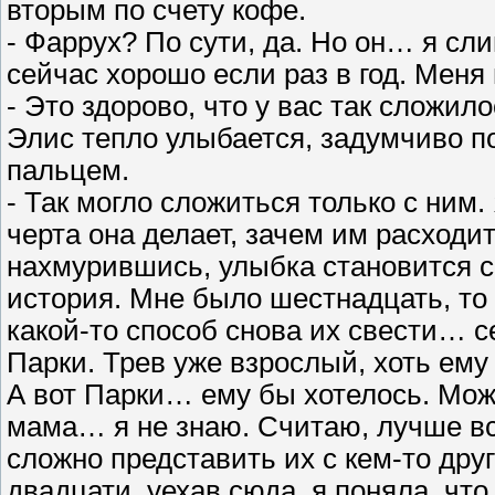
вторым по счету кофе.
- Фаррух? По сути, да. Но он… я сл
сейчас хорошо если раз в год. Меня
- Это здорово, что у вас так сложило
Элис тепло улыбается, задумчиво п
пальцем.
- Так могло сложиться только с ним.
черта она делает, зачем им расходи
нахмурившись, улыбка становится с
история. Мне было шестнадцать, то 
какой-то способ снова их свести… с
Парки. Трев уже взрослый, хоть ему
А вот Парки… ему бы хотелось. Може
мама… я не знаю. Считаю, лучше все
сложно представить их с кем-то др
двадцати, уехав сюда, я поняла, чт