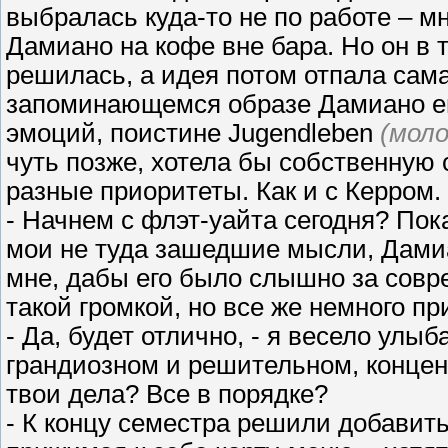
выбралась куда-то не по работе – м
Дамиано на кофе вне бара. Но он в т
решилась, а идея потом отпала сама
запоминающемся образе Дамиано е
эмоций, поистине Jugendleben
(мол
чуть позже, хотела бы собственную 
разные приоритеты. Как и с Керром.
- Начнем с флэт-уайта сегодня? Пок
мои не туда зашедшие мысли, Дамиан
мне, дабы его было слышно за совр
такой громкой, но все же немного п
- Да, будет отлично, - я весело улы
грандиозном и решительном, концен
твои дела? Все в порядке?
- К концу семестра решили добавить