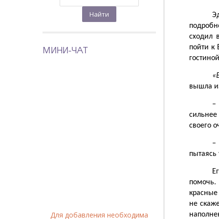
Э
подробн
сходил 
МИНИ-ЧАТ
пойти к
гостиной
«
вышла из
–
сильнее 
своего о
–
пытаясь 
Е
помочь.
красные 
не скаже
Для добавления необходима
наполнен