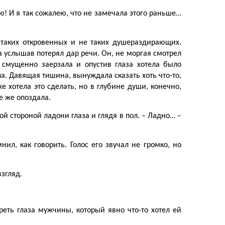
ю! И я так сожалею, что не замечала этого раньше…
 таких откровенных и не таких душераздирающих.
а услышав потерял дар речи. Он, не моргая смотрел
 смущенно заерзала и опустив глаза хотела было
ла. Давящая тишина, вынуждала сказать хоть что-то,
е хотела это сделать, но в глубине души, конечно,
е же опоздала.
ой стороной ладони глаза и глядя в пол. – Ладно… –
ил, как говорить. Голос его звучал не громко, но
згляд.
реть глаза мужчины, который явно что-то хотел ей