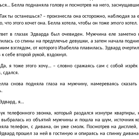
ся… Белла поднаняла голову и посмотрев на него, засмущавшис
 Так ты останешься? – произнесла она осторожно, наблюдая за е
го, что этого хочет она. Белла хотела, чтобы он тоже
этого
хотел.
твет в глазах Эдварда был очевиден. Мужчина еле заметно 
тилась со спины на предплечье девушки, а затем начала подни
аким взглядом, от которого Изабелла плавилась. Эдвард очертил
 к себе второй рукой, вздохнул.
 Да, я тоже этого хочу… – словно сражаясь сам с собой изрёк
, сдался.
елла снова подняла глаза на мужчину, намереваясь сказать
ь.
 Эдвард, я…
вук телефонного звонка, который раздался изнутри квартиры, 
 выбралась из объятий мужчины и пошла на шум, источник кот
няла телефон, с дивана, он уже смолк. Посмотрев на дисплей,
Эдвард прошел за ней в гостиную и опираясь на спинку дивана