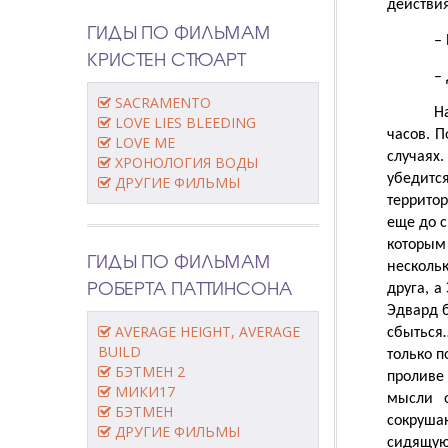
действи
ГИДЫ ПО ФИЛЬМАМ
–
КРИСТЕН СТЮАРТ
–
SACRAMENTO
Н
LOVE LIES BLEEDING
часов. П
LOVE ME
случаях.
ХРОНОЛОГИЯ ВОДЫ
убедитс
ДРУГИЕ ФИЛЬМЫ
террито
еще до с
которым
ГИДЫ ПО ФИЛЬМАМ
несколь
РОБЕРТА ПАТТИНСОНА
друга, а
Эдвард б
AVERAGE HEIGHT, AVERAGE
сбыться
BUILD
только п
БЭТМЕН 2
проливе 
МИКИ17
мысли о
БЭТМЕН
сокруша
ДРУГИЕ ФИЛЬМЫ
сидящую