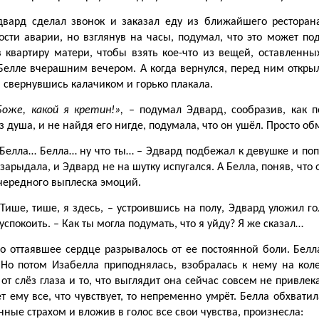
двард сделал звонок и заказал еду из ближайшего ресторан
ости аварии, но взглянув на часы, подумал, что это может по
в квартиру матери, чтобы взять кое-что из вещей, оставленны
 Белле вчерашним вечером. А когда вернулся, перед ним откры
 свернувшись калачиком и горько плакала.
Боже, какой я кретин!»,
– подумал Эдвард, сообразив, как по
 душа, и не найдя его нигде, подумала, что он ушёл. Просто о
 Белла… Белла… ну что ты… – Эдвард подбежал к девушке и попыт
зарыдала, и Эдвард не на шутку испугался. А Белла, поняв, что 
чередного выплеска эмоций.
 Тише, тише, я здесь, – устроившись на полу, Эдвард уложил г
успокоить. – Как ты могла подумать, что я уйду? Я же сказал…
го оттаявшее сердце разрывалось от ее постоянной боли. Белла
 Но потом Изабелла приподнялась, взобралась к нему на кол
от слёз глаза и то, что выглядит она сейчас совсем не привлек
т ему все, что чувствует, то непременно умрёт. Белла обхвати
ные страхом и вложив в голос все свои чувства, произнесла: