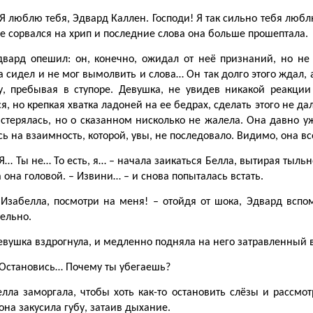
 Я люблю тебя, Эдвард Каллен. Господи! Я так сильно тебя любл
ее сорвался на хрип и последние слова она больше прошептала.
двард опешил: он, конечно, ожидал от неё признаний, но не
сидел и не мог вымолвить и слова… Он так долго этого ждал, 
у, пребывая в ступоре. Девушка, не увидев никакой реакции
я, но крепкая хватка ладоней на ее бедрах, сделать этого не да
стерялась, но о сказанном нисколько не жалела. Она давно уж
ь на взаимность, которой, увы, не последовало. Видимо, она вс
 Я… Ты не… То есть, я… – начала заикаться Белла, вытирая тыльн
 она головой. – Извини… – и снова попыталась встать.
 Изабелла, посмотри на меня! – отойдя от шока, Эдвард вспомн
ельно.
евушка вздрогнула, и медленно подняла на него затравленный в
 Остановись… Почему ты убегаешь?
елла заморгала, чтобы хоть как-то остановить слёзы и рассмот
 она закусила губу, затаив дыхание.