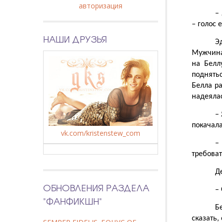
авторизация
–
– голос 
НАШИ ДРУЗЬЯ
Э
Мужчина 
на Белл
поднятьс
Белла ра
надеялас
–
покачала
vk.com/kristenstew_com
–
требоват
Д
ОБНОВЛЕНИЯ РАЗДЕЛА
–
"ФАНФИКШН"
Б
сказать,