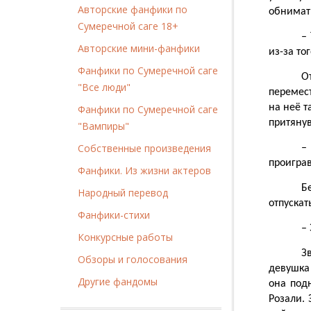
Авторские фанфики по
обнимать
Сумеречной саге 18+
–
Авторские мини-фанфики
из-за то
Фанфики по Сумеречной саге
О
"Все люди"
перемес
на неё т
Фанфики по Сумеречной саге
притянув
"Вампиры"
Собственные произведения
–
проиграв
Фанфики. Из жизни актеров
Б
Народный перевод
отпускат
Фанфики-стихи
–
Конкурсные работы
З
Обзоры и голосования
девушка
Другие фандомы
она под
Розали. 