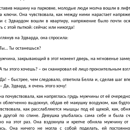
ставив машину на парковке, молодые люди молча вошли в лифт 
ла ключи. Она чувствовала, как между ними нарастает напряже
ни с Эдвардом вошли в квартиру, напряжение было почти ося
ь с этой пыткой: сейчас или никогда!
зглянув на Эдварда, она спросила:
 Ты… Ты останешься?
ужчина, закрывающий в этот момент дверь, на мгновенье замер,
 А ты этого хочешь? – он сканировал её лицо пронзительным взг
 Да! – быстрее, чем следовало, ответила Белла и, сделав шаг вп
 – Да, Эдвард, я очень этого хочу!
на почувствовала, как напряглась грудь мужчины от её очередно
н облегченно выдохнул, обдав её макушку воздухом, как будто
увствовала, как расслабляются мышцы под её щекой, как, обня
 а другой по спине. Девушка улыбалась сама себе и была с
но на этот раз. Она вздохнула и крепче обняла мужчину от
ась. Она ничего не могла с собой поделать, ей постоянн