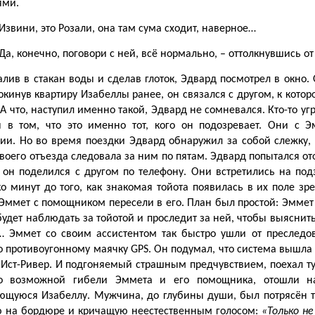
ями.
 Извини, это Розали, она там сума сходит, наверное…
 Да, конечно, поговори с ней, всё нормально, – оттолкнувшись о
алив в стакан воды и сделав глоток, Эдвард посмотрел в окно.
окинув квартиру Изабеллы ранее, он связался с другом, к кот
 А что, наступил именно такой, Эдвард не сомневался. Кто-то у
я в том, что это именно тот, кого он подозревает. Они с 
рии. Но во время поездки Эдвард обнаружил за собой слежку, 
воего отъезда следовала за ним по пятам. Эдвард попытался ото
 он поделился с другом по телефону. Они встретились на под
ко минут до того, как знакомая тойота появилась в их поле з
 Эммет с помощником пересели в его. План был простой: Эммет п
удет наблюдать за тойотой и проследит за ней, чтобы выяснить
… Эммет со своим ассистентом так быстро ушли от преследо
о противоугонному маячку GPS. Он подумал, что система вышла и
Ист-Ривер. И подгоняемый страшным предчувствием, поехал туд
 возможной гибели Эммета и его помощника, отошли на 
ющуюся Изабеллу. Мужчина, до глубины души, был потрясён тем
 на бордюре и кричащую неестественным голосом:
«Только не