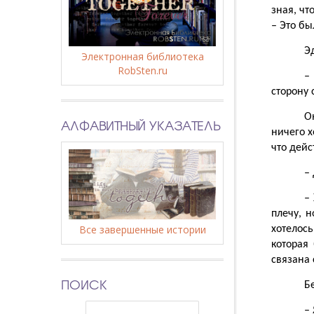
зная, чт
– Это бы
Э
Электронная библиотека
RobSten.ru
–
сторону
О
АЛФАВИТНЫЙ УКАЗАТЕЛЬ
ничего х
что дейс
–
–
плечу, н
Все завершенные истории
хотелось
которая 
связана 
ПОИСК
Б
–