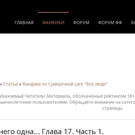
ГЛАВНАЯ
ФАНФИКИ
ФОРУМ
ФОРУМ ФФ
Б
»
Статьи
»
Фанфики по Сумеречной саге "Все люди"
Уважаемый Читатель! Материалы, обозначенные рейтингом 18+,
ршеннолетними пользователями. Обращайте внимание на катего
страницы.
него одна... Глава 17. Часть 1.