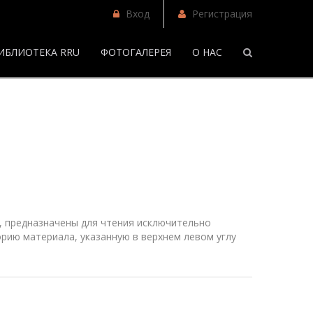
Вход
Регистрация
ИБЛИОТЕКА RRU
ФОТОГАЛЕРЕЯ
О НАС
/
Фанфики
 предназначены для чтения исключительно
рию материала, указанную в верхнем
левом
углу