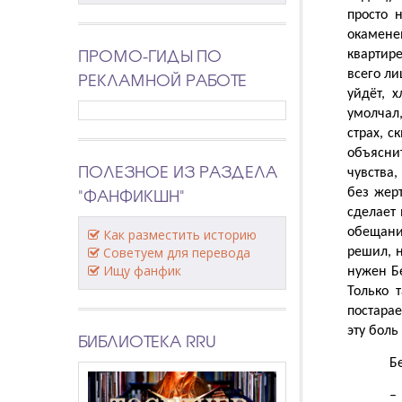
просто 
окамене
ПРОМО-ГИДЫ ПО
квартире
РЕКЛАМНОЙ РАБОТЕ
всего ли
уйдёт, 
умолчал,
страх, с
объясни
ПОЛЕЗНОЕ ИЗ РАЗДЕЛА
чувства,
"ФАНФИКШН"
без жер
сделает 
обещаний
Как разместить историю
Советуем для перевода
решил, н
Ищу фанфик
нужен Бе
Только 
постарае
эту боль
БИБЛИОТЕКА RRU
Б
–