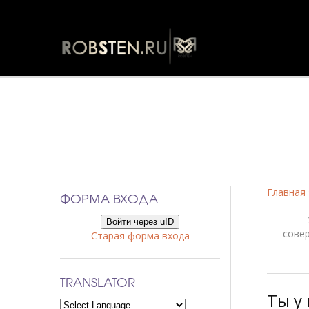
Фанфики
Главная
ФОРМА ВХОДА
Войти через uID
сове
Старая форма входа
TRANSLATOR
Ты у 