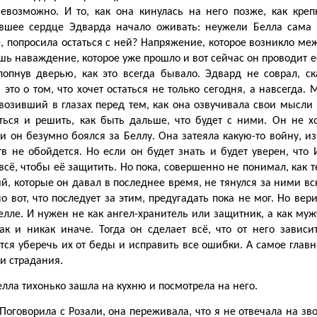
невозможно. И то, как она кинулась на него позже, как кре
вшее сердце Эдварда начало оживать: неужели Белла сама б
, попросила остаться с ней? Напряжение, которое возникло меж
шь наваждение, которое уже прошло и вот сейчас он проводит 
хлопнув дверью, как это всегда бывало. Эдвард не соврал, ск
 это о том, что хочет остаться не только сегодня, а навсегд
квозивший в глазах перед тем, как она озвучивала свои мысли
ться и решить, как быть дальше, что будет с ними. Он не хо
 и он безумно боялся за Беллу. Она затеяла какую-то войну, 
тв не обойдется. Но если он будет знать и будет уверен, что
всё, чтобы её защитить. Но пока, совершенно не понимал, как т
, которые он давал в последнее время, не тянулся за ними вс
о вот, что последует за этим, предугадать пока не мог. Но вер
лле. И нужен не как ангел-хранитель или защитник, а как муж
так и никак иначе. Тогда он сделает всё, что от него завис
тся уберечь их от беды и исправить все ошибки. А самое глав
 и страдания.
елла тихонько зашла на кухню и посмотрела на него.
 Поговорила с Розали, она переживала, что я не отвечала на зво