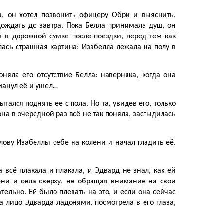
а, он хотел позвонить офицеру Обри и выяснить,
дождать до завтра. Пока Белла принимала душ, он
х в дорожной сумке после поездки, перед тем как
лась страшная картина: Изабелла лежала на полу в
няла его отсутствие Белла: наверняка, когда она
бманул её и ушел…
ался поднять ее с пола. Но та, увидев его, только
она в очередной раз всё не так поняла, застыдилась
олову Изабеллы себе на колени и начал гладить её,
 всё плакала и плакала, и Эдвард не знал, как ей
ени и села сверху, не обращая внимание на свои
ательно. Ей было плевать на это, и если она сейчас
ла лицо Эдварда ладонями, посмотрела в его глаза,