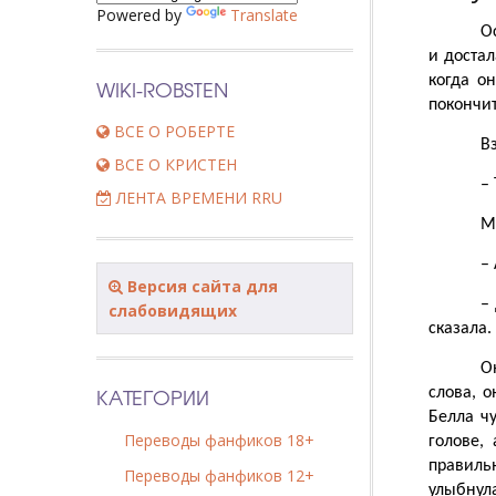
Powered by
Translate
О
и доста
когда о
WIKI-ROBSTEN
покончит
ВСЕ О РОБЕРТЕ
В
ВСЕ О КРИСТЕН
–
ЛЕНТА ВРЕМЕНИ RRU
М
–
Версия сайта для
–
слабовидящих
сказала.
О
КАТЕГОРИИ
слова, о
Белла ч
Переводы фанфиков 18+
голове,
правиль
Переводы фанфиков 12+
улыбнул