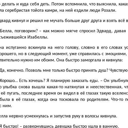
о делать и куда себя деть. Потом вспомнила, что выяснила, ка
ла серебристая тойота камри, на ней ездили люди Розали.
двард кивнул и решил не мучать больше друг друга и взять всё в
 Белла, поговорим? – как можно мягче спросил Эдвард, давая 
 съежившейся Изабеллы.
на испуганно вскинула на него голову, словно в его словах 
орошего, но в следующий момент, уже справилась с эмоциями, ув
твительно нужно им обоим. Она быстро заморгала и кивнула:
 Да, конечно. Позволь мне только быстро принять душ? Чувствую
 Хорошо… Есть хочешь? Я планирую заказать еды. – Он улыбнулс
о улыбка снова вышла какая-то натянутая и неестественная, ч
 её пугать, последнее время он видел в её глазах такую вселен
была в её глазах, когда она тосковала по родителям. Что-то 
с ним.
елла нервно усмехнулась и запустив руку в волосы кивнула.
 Я быстро! – развернувшись девушка быстро ушла в ванную.