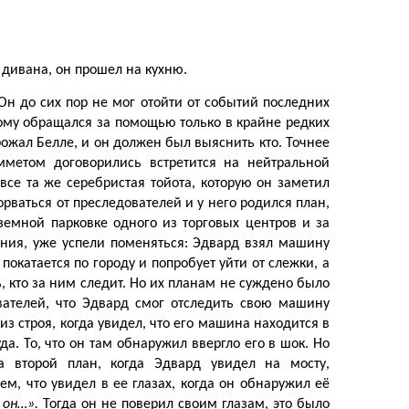
т дивана, он прошел на кухню.
 Он до сих пор не мог отойти от событий последних
орому обращался за помощью только в крайне редких
грожал Белле, и он должен был выяснить кто. Точнее
Эмметом договорились встретится на нейтральной
все та же серебристая тойота, которую он заметил
рваться от преследователей и у него родился план,
земной парковке одного из торговых центров и за
рения, уже успели поменяться: Эдвард взял машину
окатается по городу и попробует уйти от слежки, а
, кто за ним следит. Но их планам не суждено было
вателей, что Эдвард смог отследить свою машину
з строя, когда увидел, что его машина находится в
а. То, что он там обнаружил ввергло его в шок. Но
второй план, когда Эдвард увидел на мосту,
, что увидел в ее глазах, когда он обнаружил её
 он…».
Тогда он не поверил своим глазам, это было