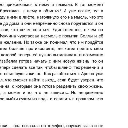
пко прижималась к нему и плакала. В тот момент
росилась к нему в объятья? И уже позже, тут в
ду ними в лифте, натолкнуло его на мысль, что это
её до дома и они непременно снова поругаются и он
азав, что хочет остаться. Единственное, о чем он
а. Мужчина чувствовал несмелые попытки Беллы и её
 и желания. Но также он понимал, что им придётся
тел больше противостоять, не хотел прятать свои
из которой теперь её нужно вытаскивать и возможно
 Изабелла готова начать с ним новую жизнь, то он
еперь сделать всё так, чтобы шлейф, тех решений и
ю оставшуюся жизнь. Как разобраться с Аро он уже
ил, что сможет найти выход, если будет уверен, что
чина, с которым она готова разделить свою жизнь.
ит, а может и то, что не зависит… Но непременно
ное выйти сухим из воды и оставить в прошлом всю
нки, – она показала на телефон, опуская глаза и не