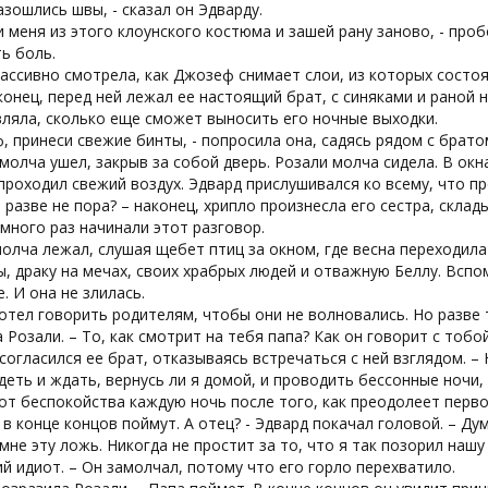
разошлись швы, - сказал он Эдварду.
 меня из этого клоунского костюма и зашей рану заново, - про
ь боль.
ассивно смотрела, как Джозеф снимает слои, из которых состоя
конец, перед ней лежал ее настоящий брат, с синяками и раной н
ляла, сколько еще сможет выносить его ночные выходки.
, принеси свежие бинты, - попросила она, садясь рядом с брато
олча ушел, закрыв за собой дверь. Розали молча сидела. В окн
проходил свежий воздух. Эдвард прислушивался ко всему, что п
, разве не пора? – наконец, хрипло произнесла его сестра, скла
много раз начинали этот разговор.
олча лежал, слушая щебет птиц за окном, где весна переходила 
, драку на мечах, своих храбрых людей и отважную Беллу. Вспо
е. И она не злилась.
хотел говорить родителям, чтобы они не волновались. Но разве 
 Розали. – То, как смотрит на тебя папа? Как он говорит с тобо
- согласился ее брат, отказываясь встречаться с ней взглядом. –
деть и ждать, вернусь ли я домой, и проводить бессонные ночи, г
от беспокойства каждую ночь после того, как преодолеет перво
 в конце концов поймут. А отец? - Эдвард покачал головой. – Ду
мне эту ложь. Никогда не простит за то, что я так позорил наш
й идиот. – Он замолчал, потому что его горло перехватило.