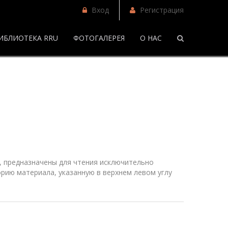
Вход
Регистрация
ИБЛИОТЕКА RRU
ФОТОГАЛЕРЕЯ
О НАС
/
Фанфики
 предназначены для чтения исключительно
рию материала, указанную в верхнем
левом
углу