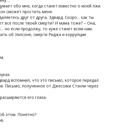
чину…
одумает обо мне, когда станет известно о моей лжи.
о он сможет простить меня.
даляетесь друг от друга, Эдвард. Скоро… как ты
ет все после твоей смерти? И мама тоже? – Она,
… но если продолжу, то хуже станет всем нам.
опать об Уилсоне, смерти Риджа и коррупции
м.
уках.
Эдвард вспомнил, что это письмо, которое передал
в. Письмо, полученное от Джессики Стэнли через
 расширяются его глаза.
об этом. Понятно?
в.