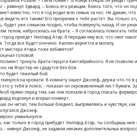
 возразила Розали. – Папа поймет. В конце концов он увидит при
ь! – рявкнул Эдвард. – Боюсь его реакции, боюсь того, что он п
анет известно, что я год водил всю семью за нос. Не думаю, чт
ше видеть его таким? Его презрение к тебе растет. Вы только от
, будет уже слишком поздно, чтобы повернуть назад. И он узна
ем телом, набросилась на брата. – Я согласилась помогать тебе
в город приедет Уиллард Атар. Я передам ему все, что смог нак
. Тогда все будет кончено. Каллен вернется в могилу.
 от мистера Атара тоже избавятся?
окачал головой.
 посмеют тронуть брата герцога Кантабрийского. Я не позволю и
сон, ни Форстер не сдадутся без боя.
это будет тяжелый бой.
ткинулся на кровати. В комнату зашел Джозеф, держа что-то в р
л это у тебя в поясе, - показал он окровавленный лист бумаги. 
коб прямо перед тем, как они поехали в город спасать фермеро
двард вздохнул и вскрыл конверт.
ше он читал, тем больше бледнел, выпрямляясь и чувствуя, как
 испугался Джозеф.
широко ухмыльнулся.
, как только в город прибудет Уиллард Атар, ты сообщишь мне 
о, - кивнул Джозеф, не задавая никаких дополнительных вопросо