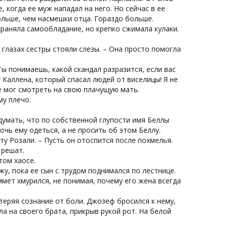
 когда ее муж нападал на него. Но сейчас в ее
ольше, чем насмешки отца. Гораздо больше.
храняла самообладание, но крепко сжимала кулаки.
 в глазах сестры стояли слезы. – Она просто помогла
Ты понимаешь, какой скандал разразится, если вас
и
Каллена, который спасал людей от виселицы! Я не
не мог смотреть на свою плачущую мать.
у плечо.
 думать, что по собственной глупости имя Беллы
чь ему одеться, а не просить об этом Беллу.
ту Розали. – Пусть он отоспится после похмелья.
 решат.
том хаосе.
ужу, пока ее сын с трудом поднимался по лестнице.
мет хмурился, не понимая, почему его жена всегда
 теряя сознание от боли. Джозеф бросился к нему,
а на своего брата, прикрыв рукой рот. На белой