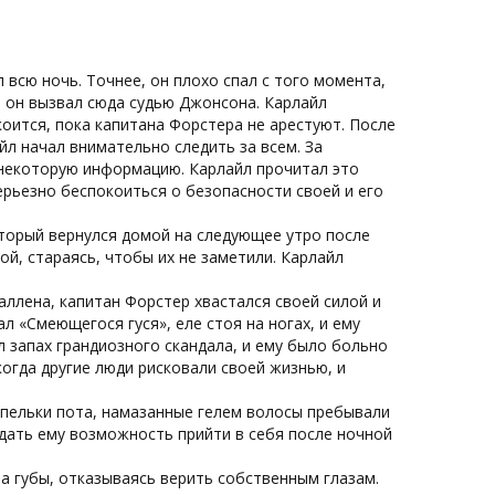
 всю ночь. Точнее, он плохо спал с того момента,
 и он вызвал сюда судью Джонсона. Карлайл
коится, пока капитана Форстера не арестуют. После
йл начал внимательно следить за всем. За
 некоторую информацию. Карлайл прочитал это
серьезно беспокоиться о безопасности своей и его
оторый вернулся домой на следующее утро после
й, стараясь, чтобы их не заметили. Карлайл
Каллена, капитан Форстер хвастался своей силой и
ал «Смеющегося гуся», еле стоя на ногах, и ему
л запах грандиозного скандала, и ему было больно
 когда другие люди рисковали своей жизнью, и
апельки пота, намазанные гелем волосы пребывали
 дать ему возможность прийти в себя после ночной
ла губы, отказываясь верить собственным глазам.