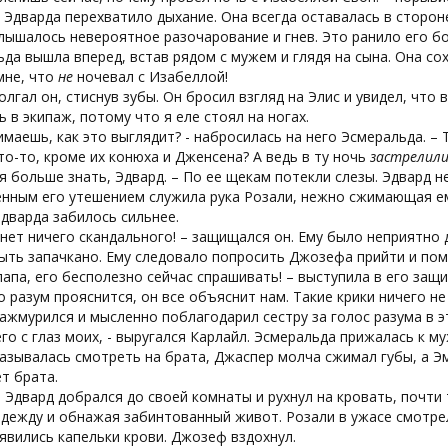
 Эдварда перехватило дыхание. Она всегда оставалась в стороне,
лышалось невероятное разочарование и гнев. Это ранило его б
да вышла вперед, встав рядом с мужем и глядя на сына. Она со
мне, что
не
ночевал с Изабеллой!
 солгал он, стиснув зубы. Он бросил взгляд на Элис и увидел, что
ь в экипаж, потому что я еле стоял на ногах.
имаешь, как это выглядит? - набросилась на него Эсмеральда. – 
то-то, кроме их конюха и Дженсена? А ведь в ту ночь
застрелил
я больше знать, Эдвард. – По ее щекам потекли слезы. Эдвард 
енным его утешением служила рука Розали, нежно сжимающая ем
дварда забилось сильнее.
 нет ничего скандального! – защищался он. Ему было неприятно
ть запачкано. Ему следовало попросить Джозефа прийти и помо
папа, его бесполезно сейчас спрашивать! – выступила в его защи
о разум прояснится, он все объяснит нам. Такие крики ничего не
ажмурился и мысленно поблагодарил сестру за голос разума в э
его с глаз моих, - выругался Карлайл. Эсмеральда прижалась к м
азывалась смотреть на брата, Джаспер молча сжимал губы, а Эм
т брата.
 Эдвард добрался до своей комнаты и рухнул на кровать, почти
дежду и обнажая забинтованный живот. Розали в ужасе смотрел
явились капельки крови. Джозеф вздохнул.