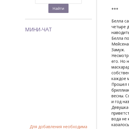
***
Белла са
четыре д
МИНИ-ЧАТ
наводить
Белла по
Мейсенам
Замуж.
Несмотря
его. Но 
маскарад
собствен
каждое м
Прошел г
бриллиан
весны. С
и год на
Девушка 
приветст
вода не 
казалось
Для добавления необходима