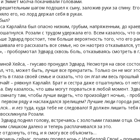
 и Эммет молча покачивали головами.
решительным шагом подошел к сыну, заложив руки за спину. Его
яло его, но лорд держал себя в руках.
 был?
са Карлайла был опасно низким, грубым, напряженным, до крае
ошатнулся. Розали с трудом удержала его. Всем казалось, что он 
ше Эдвард простоит, тем больше вероятность того, что его ран
шивала его рассказать все семье, но он наотрез отказывался, у
е», - пробормотал Эдвард сквозь боль, отказываясь смотреть в г
виной Хейса, - гнусаво пронудел Эдвард. Несмотря на свое сост
л, что, может быть, лучше все прекратить. Только он не мог это
ть в глаза своей семье и сказать, что он лгал им весь прошлый 
ичай! – рявкнул Карлайл. Брат и сестра даже отшатнулись от не
а. Ему казалось, что швы могут порваться в любой момент. Эдв
 комнату там, чтобы лучше видеть, что произойдет ночью, - проб
в первом ряду и наслаждался зрелищем? Лучшие люди города рис
ался… и
лез
туда, куда тебе не следовало! Я должен лишить тебя 
– воскликнула Розали.
Эдвард поднял голову, встречаясь с золотыми глазами отца. Он 
ним слишком далеко и теперь расплачивался за это.
е отдохнуть, отец, и я смогу все объяснить…
яснишь сейчас, почему провел ночь с Изабеллой Свон! – порыви