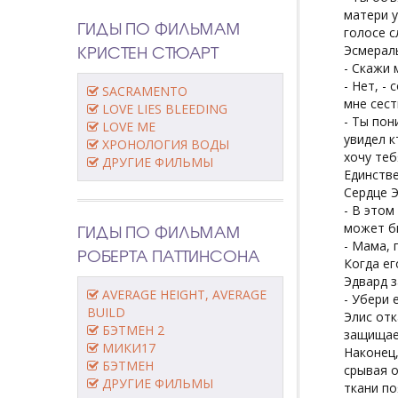
матери у
ГИДЫ ПО ФИЛЬМАМ
голосе с
КРИСТЕН СТЮАРТ
Эсмераль
- Скажи 
- Нет, -
SACRAMENTO
мне сест
LOVE LIES BLEEDING
- Ты пон
LOVE ME
увидел к
ХРОНОЛОГИЯ ВОДЫ
хочу теб
ДРУГИЕ ФИЛЬМЫ
Единств
Сердце Э
- В этом
ГИДЫ ПО ФИЛЬМАМ
может бы
- Мама, 
РОБЕРТА ПАТТИНСОНА
Когда ег
Эдвард з
AVERAGE HEIGHT, AVERAGE
- Убери 
BUILD
Элис отк
БЭТМЕН 2
защищае
МИКИ17
Наконец,
БЭТМЕН
срывая о
ДРУГИЕ ФИЛЬМЫ
ткани по