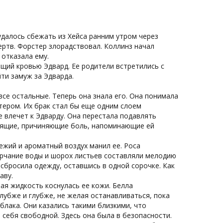
 удалось сбежать из Хейса ранним утром через
ертв. Форстер злорадствовал. Коллинз начал
 отказала ему.
ющий кровью Эдвард. Ее родители встретились с
ти замуж за Эдварда.
все остальные. Теперь она знала его. Она понимала
ктером. Их брак стал бы еще одним слоем
ее влечет к Эдварду. Она перестала подавлять
тоящие, причиняющие боль, напоминающие ей
вежий и ароматный воздух манил ее. Роса
урчание воды и шорох листьев составляли мелодию
сбросила одежду, оставшись в одной сорочке. Как
аву.
ная жидкость коснулась ее кожи. Белла
глубже и глубже, не желая останавливаться, пока
облака. Они казались такими близкими, что
а себя свободной. Здесь она была в безопасности.