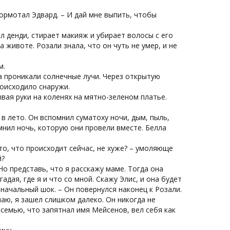
бормотал Эдвард. – И дай мне выпить, чтобы
л денди, стирает макияж и убирает волосы с его
а животе. Розали знала, что он чуть не умер, и не
м.
а проникали солнечные лучи. Через открытую
роисходило снаружи.
дывая руки на коленях на мятно-зеленом платье.
в лето. Он вспомнил суматоху ночи, дым, пыль,
мнил ночь, которую они провели вместе. Белла
то, что происходит сейчас, не хуже? – умоляюще
й?
 Но представь, что я расскажу маме. Тогда она
адая, где я и что со мной. Скажу Элис, и она будет
начальный шок. – Он повернулся наконец к Розали.
маю, я зашел слишком далеко. Он никогда не
у семью, что запятнал имя Мейсенов, вел себя как