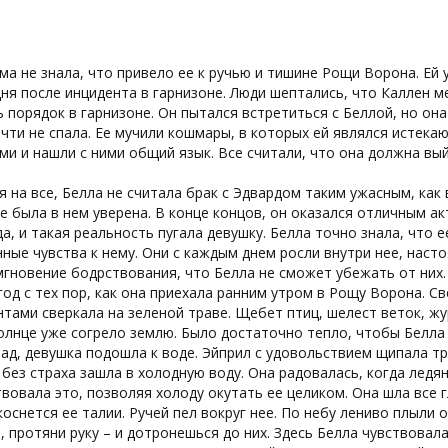
ма не знала, что привело ее к ручью и тишине Рощи Ворона. Ей
ня после инцидента в гарнизоне. Люди шептались, что Каллен м
 порядок в гарнизоне. Он пытался встретиться с Беллой, но она
чти не спала. Ее мучили кошмары, в которых ей являлся истека
и и нашли с ними общий язык. Все считали, что она должна вый
 на все, Белла не считала брак с Эдвардом таким ужасным, как 
не была в нем уверена. В конце концов, он оказался отличным а
а, и такая реальность пугала девушку. Белла точно знала, что 
ные чувства к нему. Они с каждым днем росли внутри нее, нас
гновение бодрствования, что Белла не сможет убежать от них.
од с тех пор, как она приехала ранним утром в Рощу Ворона. С
тами сверкала на зеленой траве. Щебет птиц, шелест веток, ж
олнце уже согрело землю. Было достаточно тепло, чтобы Белла 
зад, девушка подошла к воде. Эйприл с удовольствием щипала тр
без страха зашла в холодную воду. Она радовалась, когда ледя
вовала это, позволяя холоду окутать ее целиком. Она шла все 
коснется ее талии. Ручей пел вокруг нее. По небу лениво плыли 
, протяни руку – и дотронешься до них. Здесь Белла чувствовал