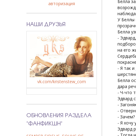
Белла за
авторизация
возрожде
наблюдал
У Беллы 
НАШИ ДРУЗЬЯ
прозрачн
Белла уз
- Эдвард
подбород
на его ж
Сердцеби
покрасне
- Я так 
шерстян
Белла ос
vk.com/kristenstew_com
дара реч
- Ч-что 
Эдвард с
- Загоня
- Отверн
ОБНОВЛЕНИЯ РАЗДЕЛА
- Зачем?
"ФАНФИКШН"
- Я хочу 
Эдвард р
- Тогда 