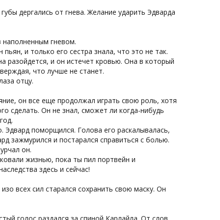
 губы дергались от гнева. Желание ударить Эдварда
в наполненным гневом.
пьян, и только его сестра знала, что это не так.
а разойдется, и он истечет кровью. Она в который
тверждая, что лучше не станет.
лаза отцу.
ояние, он все еще продолжал играть свою роль, хотя
го сделать. Он не знал, сможет ли когда-нибудь
год.
го. Эдвард поморщился. Голова его раскалывалась,
ард зажмурился и постарался справиться с болью.
урчал он.
ковали жизнью, пока ты пил портвейн и
наследства здесь и сейчас!
изо всех сил старался сохранить свою маску. Он
стый голос раздался за спиной Карлайла. От слов