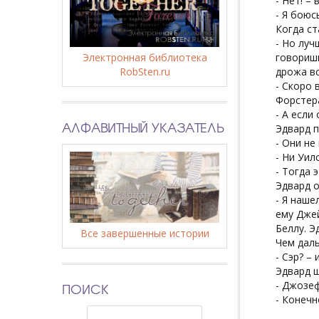
- Нет! –
- Я боюс
Когда ст
- Но луч
Электронная библиотека
говоришь
RobSten.ru
дрожа вс
- Скоро 
Форстера
- А если
АЛФАВИТНЫЙ УКАЗАТЕЛЬ
Эдвард п
- Они не
- Ни Уил
- Тогда 
Эдвард о
- Я наше
ему Джей
Беллу. Э
Все завершенные истории
Чем даль
- Сэр? –
Эдвард 
- Джозеф
ПОИСК
- Конечн