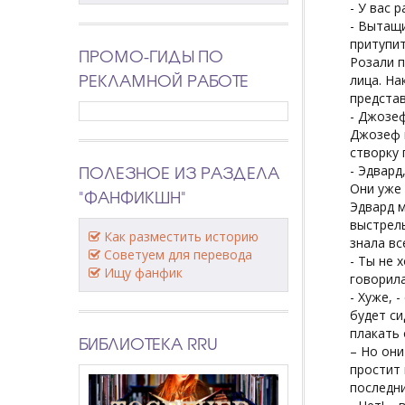
- У вас 
- Вытащи
притупит
ПРОМО-ГИДЫ ПО
Розали п
РЕКЛАМНОЙ РАБОТЕ
лица. На
представ
- Джозеф
Джозеф м
створку 
ПОЛЕЗНОЕ ИЗ РАЗДЕЛА
- Эдвард
Они уже 
"ФАНФИКШН"
Эдвард м
выстрелы
Как разместить историю
знала вс
Советуем для перевода
- Ты не 
Ищу фанфик
говорила
- Хуже, 
будет си
плакать 
БИБЛИОТЕКА RRU
– Но они
простит 
последни