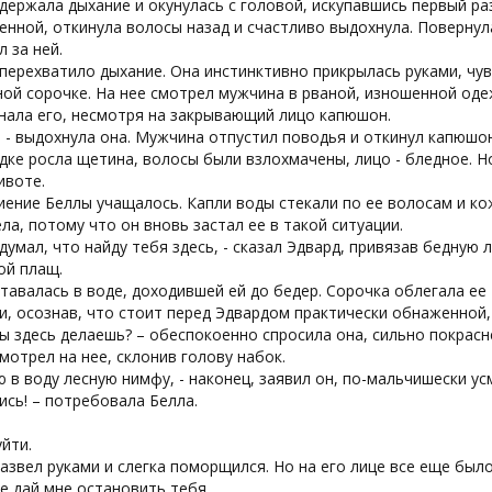
держала дыхание и окунулась с головой, искупавшись первый ра
нной, откинула волосы назад и счастливо выдохнула. Повернул
 за ней.
перехватило дыхание. Она инстинктивно прикрылась руками, чу
ой сорочке. На нее смотрел мужчина в рваной, изношенной оде
нала его, несмотря на закрывающий лицо капюшон.
, - выдохнула она. Мужчина отпустил поводья и откинул капюшо
ке росла щетина, волосы были взлохмачены, лицо - бледное. Н
ивоте.
ение Беллы учащалось. Капли воды стекали по ее волосам и кож
ла, потому что он вновь застал ее в такой ситуации.
и думал, что найду тебя здесь, - сказал Эдвард, привязав бедную
ой плащ.
тавалась в воде, доходившей ей до бедер. Сорочка облегала ее
и, осознав, что стоит перед Эдвардом практически обнаженной,
ты здесь делаешь? – обеспокоенно спросила она, сильно покрасн
мотрел на нее, склонив голову набок.
ю в воду лесную нимфу, - наконец, заявил он, по-мальчишески у
ись! – потребовала Белла.
уйти.
азвел руками и слегка поморщился. Но на его лице все еще был
не дай мне остановить тебя.