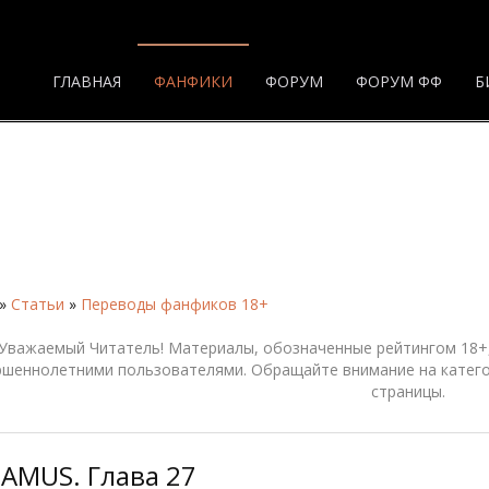
ГЛАВНАЯ
ФАНФИКИ
ФОРУМ
ФОРУМ ФФ
Б
»
Статьи
»
Переводы фанфиков 18+
Уважаемый Читатель! Материалы, обозначенные рейтингом 18+,
ршеннолетними пользователями. Обращайте внимание на катего
страницы.
AMUS. Глава 27