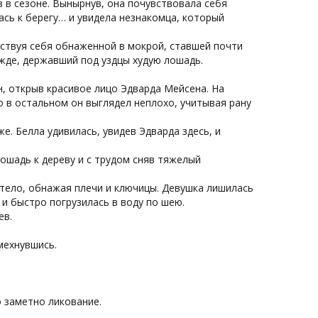
з в сезоне. Вынырнув, она почувствовала себя
ась к берегу… и увидела незнакомца, который
вствуя себя обнаженной в мокрой, ставшей почти
жде, державший под уздцы худую лошадь.
н, открыв красивое лицо Эдварда Мейсена. На
о в остальном он выглядел неплохо, учитывая рану
е. Белла удивилась, увидев Эдварда здесь, и
 лошадь к дереву и с трудом сняв тяжелый
 тело, обнажая плечи и ключицы. Девушка лишилась
 и быстро погрузилась в воду по шею.
ев.
смехнувшись.
о заметно ликование.