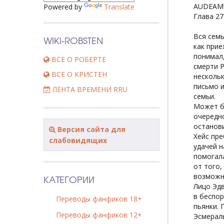
AUDEAM
Powered by
Translate
Глава 27
Вся семь
WIKI-ROBSTEN
как прие
понимал,
ВСЕ О РОБЕРТЕ
смерти Р
ВСЕ О КРИСТЕН
нескольк
письмо и
ЛЕНТА ВРЕМЕНИ RRU
семьи.
Может бы
очередно
останови
Версия сайта для
Хейс пре
слабовидящих
удачей н
помогал
от того,
возможн
КАТЕГОРИИ
Лицо Эдв
в беспор
Переводы фанфиков 18+
пьянки. 
Переводы фанфиков 12+
Эсмераль