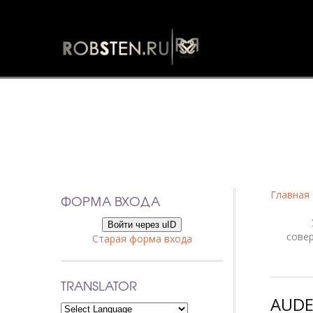
Фанфики
Главная
ФОРМА ВХОДА
Войти через uID
сове
Старая форма входа
TRANSLATOR
AUDE