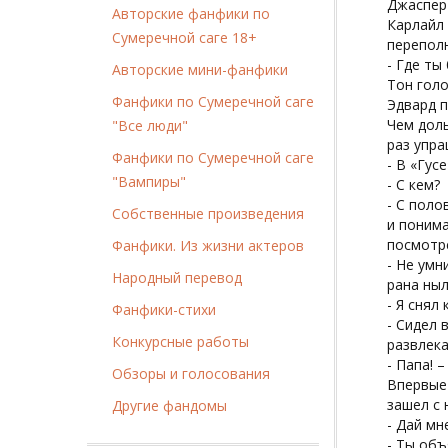
Джаспер
Авторские фанфики по
Карлайл 
Сумеречной саге 18+
переполн
- Где ты
Авторские мини-фанфики
Тон голо
Фанфики по Сумеречной саге
Эдвард п
Чем доль
"Все люди"
раз упра
Фанфики по Сумеречной саге
- В «Гус
"Вампиры"
- С кем?
- С поло
Собственные произведения
и понима
посмотре
Фанфики. Из жизни актеров
- Не умн
Народный перевод
рана ныл
- Я снял
Фанфики-стихи
- Сидел 
Конкурсные работы
развлек
- Папа! 
Обзоры и голосования
Впервые 
зашел с 
Другие фандомы
- Дай мн
- Ты объ