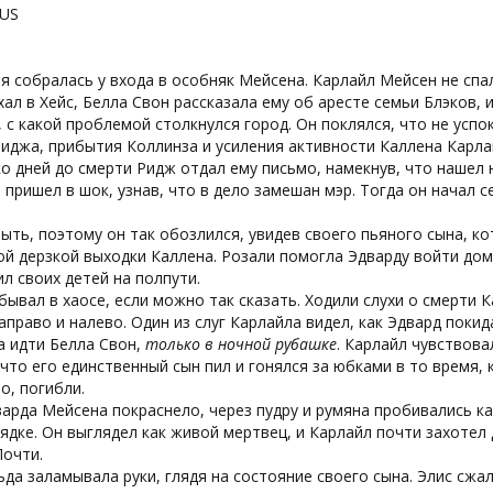
US
я собралась у входа в особняк Мейсена. Карлайл Мейсен не спал
хал в Хейс, Белла Свон рассказала ему об аресте семьи Блэков,
 с какой проблемой столкнулся город. Он поклялся, что не успо
иджа, прибытия Коллинза и усиления активности Каллена Карла
о дней до смерти Ридж отдал ему письмо, намекнув, что нашел
 пришел в шок, узнав, что в дело замешан мэр. Тогда он начал 
ть, поэтому он так обозлился, увидев своего пьяного сына, к
й дерзкой выходки Каллена. Розали помогла Эдварду войти домо
л своих детей на полпути.
бывал в хаосе, если можно так сказать. Ходили слухи о смерти 
аправо и налево. Один из слуг Карлайла видел, как Эдвард покид
а идти Белла Свон,
только в ночной рубашке
. Карлайл чувствова
 что его единственный сын пил и гонялся за юбками в то время,
о, погибли.
арда Мейсена покраснело, через пудру и румяна пробивались к
ядке. Он выглядел как живой мертвец, и Карлайл почти захотел
Почти.
да заламывала руки, глядя на состояние своего сына. Элис сжа