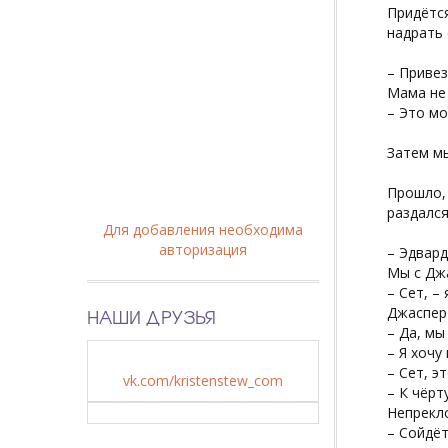
Придётся
надрать 
– Привез
Мама не 
– Это мо
Затем м
Прошло, 
раздался
Для добавления необходима
авторизация
– Эдвард
Мы с Джа
– Сет, –
НАШИ ДРУЗЬЯ
Джаспер 
– Да, мы
– Я хочу
– Сет, э
vk.com/kristenstew_com
– К чёрт
Непрекл
– Сойдёт