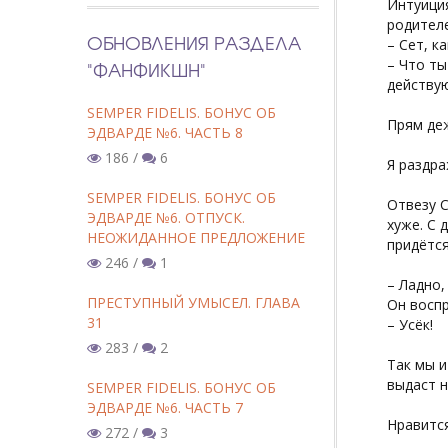
Интуиция
родителе
ОБНОВЛЕНИЯ РАЗДЕЛА
– Сет, к
– Что ты
"ФАНФИКШН"
действу
SEMPER FIDELIS. БОНУС ОБ
Прям де
ЭДВАРДЕ №6. ЧАСТЬ 8
186 /
6
Я раздра
SEMPER FIDELIS. БОНУС ОБ
Отвезу С
ЭДВАРДЕ №6. ОТПУСК.
хуже. С 
НЕОЖИДАННОЕ ПРЕДЛОЖЕНИЕ
придётся
246 /
1
– Ладно,
ПРЕСТУПНЫЙ УМЫСЕЛ. ГЛАВА
Он воспр
31
– Усёк!
283 /
2
Так мы и
выдаст н
SEMPER FIDELIS. БОНУС ОБ
ЭДВАРДЕ №6. ЧАСТЬ 7
Нравится
272 /
3