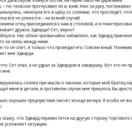
ся Джаспером: клянусь богом, на парне было ни царапинки.
, – по-техасски прогнусавил он и, взяв Элис за руку, поглажива
ыльнулась, чмокнула его в щёку со словами, что проследит, что
пока всё не уляжется – на всякий случай.
ремени отец присоединился к нам в столовой, и я поинтересовал
живает дружок Эдварда? Сет, верно?
бнулся. Нас обоих чрезвычайно забавляло, как Эдвард приклеилс
то за связь между ними.
-то он спит, я только что проведал его. Совсем юный. Понимаю
ает мне Эдварда.
что Сет спал, а не удрал за Эдвардом в заварушку. Вот это не 
 мне.
акружилась голова при мысли о законах, которые мой братец на
щал меня в детали, в противном случае мне пришлось бы аресто
ыло хорошее предчувствие насчёт исхода вечера. Я особо не во
с.
 скажу, что Эдвард переместится на другую сторону торгового 
ое усложняет ситуацию.