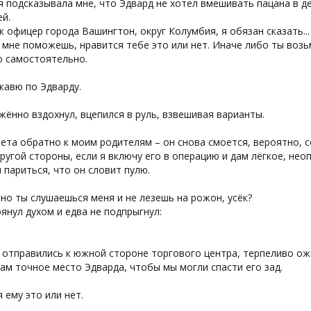
 подсказывала мне, что Эдвард не хотел вмешивать пацана в де
й.
ак офицер города Вашингтон, округ Колумбия, я обязан сказать...
 мне поможешь, нравится тебе это или нет. Иначе либо ты возь
ю самостоятельно.
жавю по Эдварду.
жённо вздохнул, вцепился в руль, взвешивая варианты.
ета обратно к моим родителям – он снова смоется, вероятно, с
другой стороны, если я включу его в операцию и дам лёгкое, неоп
 париться, что он словит пулю.
 но ты слушаешься меня и не лезешь на рожон, усёк?
янул духом и едва не подпрыгнул:
 отправились к южной стороне торгового центра, терпеливо ож
ам точное место Эдварда, чтобы мы могли спасти его зад.
 ему это или нет.