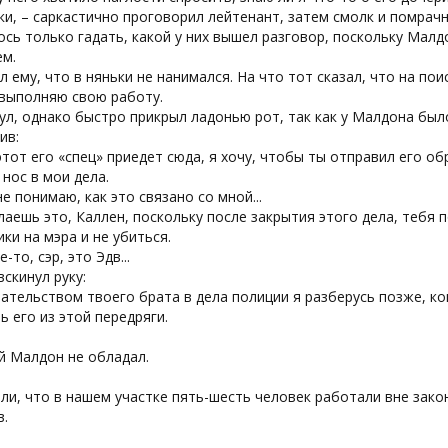
ки, – саркастично проговорил лейтенант, затем смолк и помрачн
сь только гадать, какой у них вышел разговор, поскольку Мал
ем.
ал ему, что в няньки не нанимался. На что тот сказал, что на по
 выполняю свою работу.
ул, однако быстро прикрыл ладонью рот, так как у Малдона бы
ив:
этот его «спец» приедет сюда, я хочу, чтобы ты отправил его о
 нос в мои дела.
 не понимаю, как это связано со мной...
лаешь это, Каллен, поскольку после закрытия этого дела, тебя
ики на мэра и не убиться.
-то, сэр, это Эдв...
скинул руку:
ательством твоего брата в дела полиции я разберусь позже, ког
 его из этой передряги.
й Малдон не обладал.
и, что в нашем участке пять-шесть человек работали вне закон
в.