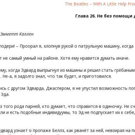
The Beatles – With A Little Help Fr
Глава 26. Не без помощи
– Эмметт Каллен
. подери! – Проорал я, хлопнув рукой о патрульную машину, когда
 не самый умный на районе. Хотя ему нравится думать иначе.
му, когда Эдвард выпрыгнул из машины и решил стать грёбаным 
. Не-а, я задолго знал, что так будет, и приготовился.
сь с другом Эдварда, Джаспером, я не упустил возможность по
 Эда.
з того рода парней, кто думает, что справится в одиночку. Не 
сли и есть подобные индивидуумы, то Эд не подпускает их к себ
двард узнает о пропаже Беллз, как рванёт за ней, невзирая на п