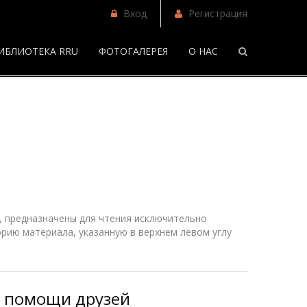
Вход
Регистрация
ИБЛИОТЕКА RRU
ФОТОГАЛЕРЕЯ
О НАС
/
Фанфики
 предназначены для чтения исключительно
рию материала, указанную в верхнем
левом
углу
без помощи друзей