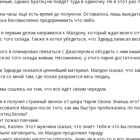
нный, однако братец не пойдёт туда в одиночку. Не в этот раз. 
 на часы: ещё есть время до полуночи. Оставалось лишь выждать
ока бессмысленно предпринимать что-либо.
я первым делом направился к Малдону, который ждал моего отч
с того склада. Также я хотел убедиться, что Эдвард записал вес
ого я планировал связаться с Джаспером и обсудить с ним наш
я из того склада живым. Несомненно, у этого парня достаточно
и Эдварда оказался ценнейший материал. Малдон сказал, что з
ся со мной там, где позже разразится весь пиздец.
мы сошлись на том, что всё идёт своим чередом.
я я получил странный звонок от шефа Чарли Свона. Знаешь его?
совался Малдон после того, как мы быстро пробежались по пл
 отец Беллы?
нт пожал плечами.
но, Каллен. Этот мужчина сказал, что знает тебя и что вы позн
было заговорить, но Малдон продолжил тираду:
у него хватило наглости спросить, знаю ли я что-то о его дочери