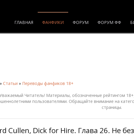
ГЛАВНАЯ
ФАНФИКИ
ФОРУМ
ФОРУМ ФФ
Б
»
Статьи
»
Переводы фанфиков 18+
Уважаемый Читатель! Материалы, обозначенные рейтингом 18+,
ршеннолетними пользователями. Обращайте внимание на катего
страницы.
d Cullen, Dick for Hire. Глава 26. Не 