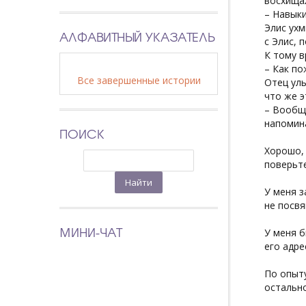
восхищал
– Навыки
Элис ухм
АЛФАВИТНЫЙ УКАЗАТЕЛЬ
с Элис, 
К тому в
– Как по
Все завершенные истории
Отец улы
что же э
– Вообще
напомин
ПОИСК
Хорошо, 
поверьте
У меня з
не посвя
МИНИ-ЧАТ
У меня б
его адре
По опыту
остальн