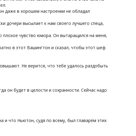
ел.
дон даже в хорошем настроении не обладал
иски дочери высылает к нам своего лучшего спеца,
ло плохое чувство юмора. Он вытаращился на меня,
братно в этот Вашингтон и сказал, чтобы этот шеф
 повышают. Не верится, что тебе удалось раздобыть
да он будет в целости и сохранности. Сейчас надо
а и что Ньютон, судя по всему, был главарём этих