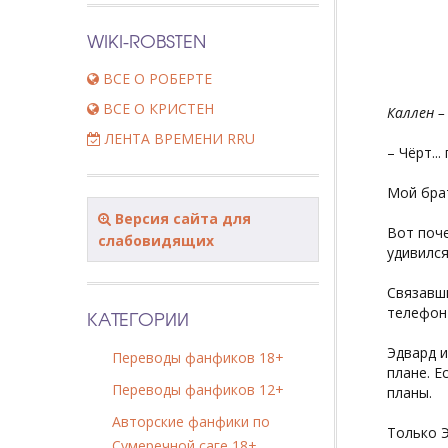
WIKI-ROBSTEN
ВСЕ О РОБЕРТЕ
ВСЕ О КРИСТЕН
Каллен 
ЛЕНТА ВРЕМЕНИ RRU
– Чёрт..
Мой брат
Версия сайта для
Вот поче
слабовидящих
удивился
Связавши
телефон
КАТЕГОРИИ
Эдвард и
Переводы фанфиков 18+
плане. Е
Переводы фанфиков 12+
планы.
Авторские фанфики по
Только Э
Сумеречной саге 18+