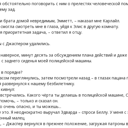
 обстоятельно поговорить с ним о прелестях человеческой по
ему зад.
и брата домой невредимым, Эмметт, – наказал мне Карлайл.
смогла смотреть мне в глаза, уйдя к Элис в другую комнату.
я приоритетная задача, – ответил я отцу.
ы с Джаспером удалились.
наверное, минут десять за обсуждением плана действий и даже
 с заднего сиденья моей полицейской машины.
 в порядке?
сом переглянулись, затем посмотрели назад – в глазах пацана 
 я развернулся к нашему безбилетнику.
кивнул:
 встречались. Какого чёрта ты делаешь в полицейской машине, 
 помочь, – только и сказал он.
то очень опасно, и ты можешь...
у это. Я неоднократно выручал Эдварда – спроси Беллу. У меня с
онный малец.
, – Джаспер вернулся в прежнее положение, загружая патроны 