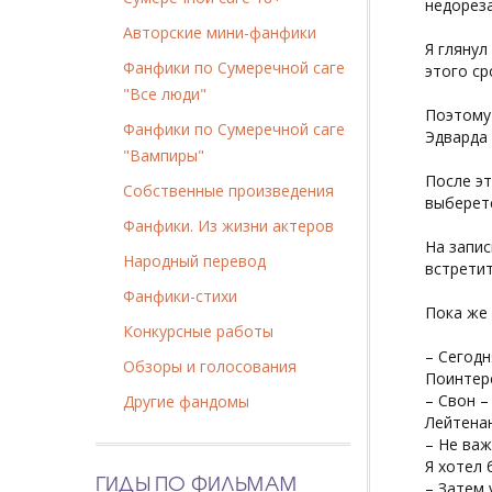
недореза
Авторские мини-фанфики
Я глянул
Фанфики по Сумеречной саге
этого ср
"Все люди"
Поэтому 
Фанфики по Сумеречной саге
Эдварда 
"Вампиры"
После эт
Собственные произведения
выберетс
Фанфики. Из жизни актеров
На запис
Народный перевод
встретит
Фанфики-стихи
Пока же 
Конкурсные работы
– Сегодн
Обзоры и голосования
Поинтере
– Свон –
Другие фандомы
Лейтена
– Не важ
Я хотел 
ГИДЫ ПО ФИЛЬМАМ
– Затем 