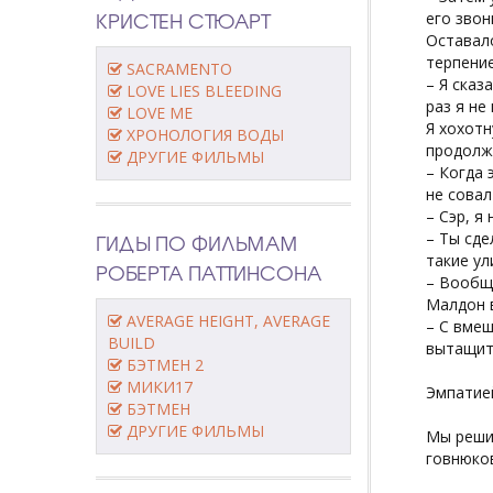
КРИСТЕН СТЮАРТ
его звон
Оставало
терпени
SACRAMENTO
– Я сказ
LOVE LIES BLEEDING
раз я не
LOVE ME
Я хохотн
ХРОНОЛОГИЯ ВОДЫ
продолж
ДРУГИЕ ФИЛЬМЫ
– Когда 
не совал
– Сэр, я
ГИДЫ ПО ФИЛЬМАМ
– Ты сде
такие ул
РОБЕРТА ПАТТИНСОНА
– Вообще
Малдон в
AVERAGE HEIGHT, AVERAGE
– С вмеш
BUILD
вытащить
БЭТМЕН 2
МИКИ17
Эмпатие
БЭТМЕН
ДРУГИЕ ФИЛЬМЫ
Мы решил
говнюко