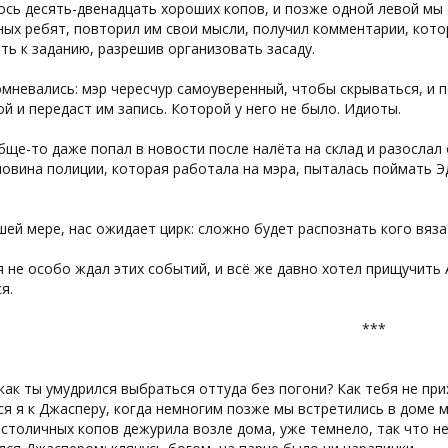
сь десять-двенадцать хороших копов, и позже одной левой мы
ых ребят, повторил им свои мысли, получил комментарии, кото
ть к заданию, разрешив организовать засаду.
мневались: мэр чересчур самоуверенный, чтобы скрываться, и п
й и передаст им запись. Которой у него не было. Идиоты.
ще-то даже попал в новости после налёта на склад и разослал
ловина полиции, которая работала на мэра, пыталась поймать Э
ей мере, нас ожидает цирк: сложно будет распознать кого вязат
я не особо ждал этих событий, и всё же давно хотел прищучить 
я.
***
 как ты умудрился выбраться оттуда без погони? Как тебя не при
я я к Джасперу, когда немногим позже мы встретились в доме 
столичных копов дежурила возле дома, уже темнело, так что н