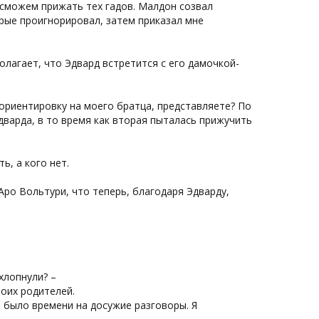
 сможем прижать тех гадов. Малдон созвал
рые проигнорировал, затем приказал мне
олагает, что Эдвард встретится с его дамочкой-
 ориентировку на моего братца, представляете? По
дварда, в то время как вторая пыталась прижучить
ь, а кого нет.
Аро Вольтури, что теперь, благодаря Эдварду,
хлопнули? –
моих родителей.
е было времени на досужие разговоры. Я