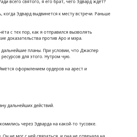
Ради всего святого, я его брат, чего Эдвард ждёт?
, когда Эдвард выдвинется к месту встречи. Раньше
ёта с тех пор, как я отправился вызволять
кие доказательства против Аро и мэра.
и дальнейшие планы. При условии, что Джаспер
 ресурсов для этого. Нутром чую.
аймётся оформлением ордеров на арест и
ану дальнейших действий.
акомились через Эдварда на какой-то тусовке.
. Он не мог с ней связаться, и она не отвечала на