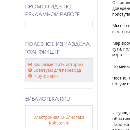
Оставало
ПРОМО-ГИДЫ ПО
доверенн
РЕКЛАМНОЙ РАБОТЕ
приступа
Мы не со
шестёрко
ПОЛЕЗНОЕ ИЗ РАЗДЕЛА
Мэр вооб
сути, по
"ФАНФИКШН"
мэра.
Как разместить историю
По меньш
Советуем для перевода
Ищу фанфик
Честно, 
получитс
БИБЛИОТЕКА RRU
– Чувак,
Электронная библиотека
обратилс
RobSten.ru
Парочка 