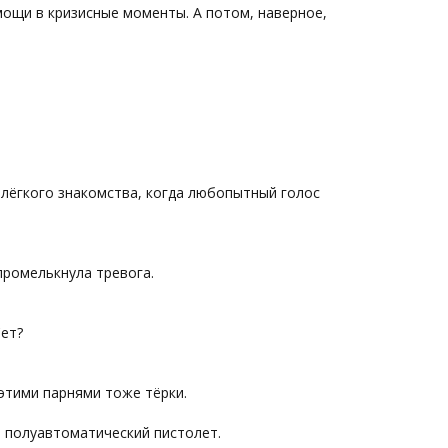
мощи в кризисные моменты. А потом, наверное,
 лёгкого знакомства, когда любопытный голос
промелькнула тревога.
Сет?
 этими парнями тоже тёрки.
в полуавтоматический пистолет.