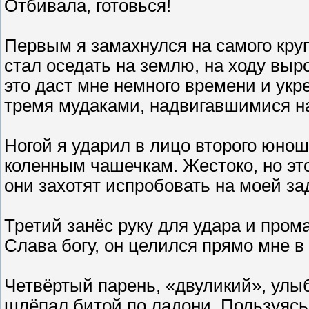
Отбивала, готовься!
Первым я замахнулся на самого крупн
стал оседать на землю, на ходу выро
это даст мне немного времени и ук
тремя мудаками, надвигавшимися н
Ногой я ударил в лицо второго юнош
коленным чашечкам. Жестоко, но это 
они захотят испробовать на моей за
Третий занёс руку для удара и промах
Слава богу, он целился прямо мне в
Четвёртый парень, «двуликий», ул
шлёпал битой по ладони. Пользуясь