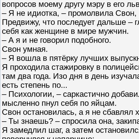
вопросов моему другу мэру в его ль
– Я не идиотка, – промолвила Свон,
Предвижу, что последует дальше – 
себя как женщине в мире мужчин.
– А я и не говорил подобного.
Свон умная.
– Я вошла в пятёрку лучших выпускн
Я проходила стажировку в полицейск
там два года. Изо дня в день изуча
есть степень по...
– Психологии, – саркастично добави
мысленно пнул себя по яйцам.
Свон остановилась, а я не сбавлял х
– Ты знаешь? – спросила она, закип
Я замедлил шаг, а затем остановил