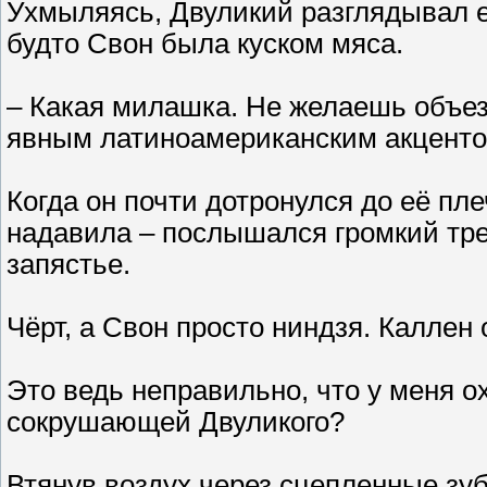
Ухмыляясь, Двуликий разглядывал её
будто Свон была куском мяса.
– Какая милашка. Не желаешь объез
явным латиноамериканским акценто
Когда он почти дотронулся до её пле
надавила – послышался громкий трес
запястье.
Чёрт, а Свон просто ниндзя. Каллен 
Это ведь неправильно, что у меня о
сокрушающей Двуликого?
Втянув воздух через сцепленные зу