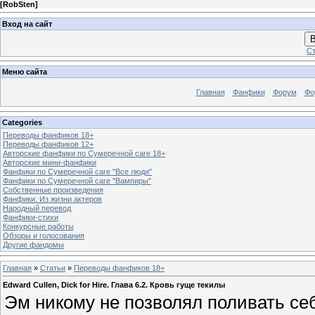
[
RobSten
]
Вход на сайт
В
Ст
Меню сайта
Главная
Фанфики
Форум
Фо
Categories
Переводы фанфиков 18+
Переводы фанфиков 12+
Авторские фанфики по Сумеречной саге 18+
Авторские мини-фанфики
Фанфики по Сумеречной саге "Все люди"
Фанфики по Сумеречной саге "Вампиры"
Собственные произведения
Фанфики. Из жизни актеров
Народный перевод
Фанфики-стихи
Конкурсные работы
Обзоры и голосования
Другие фандомы
Главная
»
Статьи
»
Переводы фанфиков 18+
Edward Cullen, Dick for Hire. Глава 6.2. Кровь гуще текилы
Эм никому не позволял поливать се