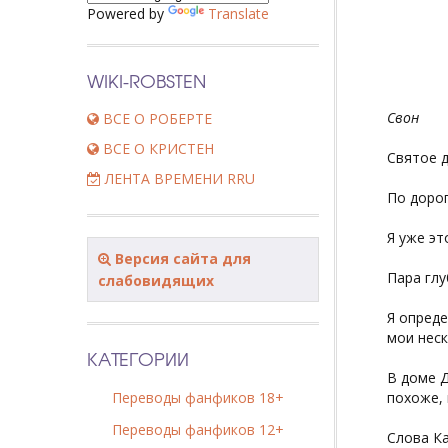
Powered by
Translate
WIKI-ROBSTEN
Свон
ВСЕ О РОБЕРТЕ
ВСЕ О КРИСТЕН
Святое д
ЛЕНТА ВРЕМЕНИ RRU
По дорог
Я уже эт
Версия сайта для
Пара глу
слабовидящих
Я опреде
мои неск
КАТЕГОРИИ
В доме Д
Переводы фанфиков 18+
похоже, 
Переводы фанфиков 12+
Слова Ка