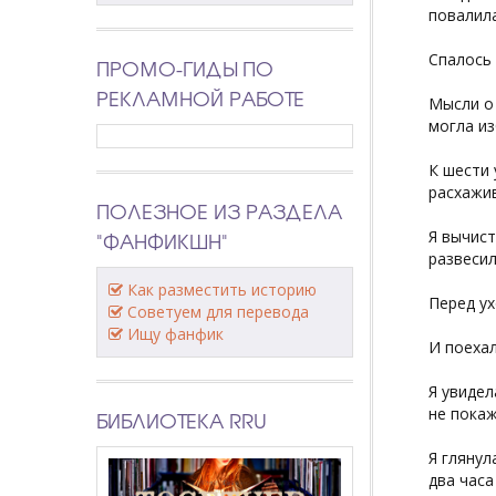
повалила
Спалось
ПРОМО-ГИДЫ ПО
РЕКЛАМНОЙ РАБОТЕ
Мысли о 
могла из
К шести 
расхажив
ПОЛЕЗНОЕ ИЗ РАЗДЕЛА
"ФАНФИКШН"
Я вычист
развесил
Как разместить историю
Перед ух
Советуем для перевода
Ищу фанфик
И поехал
Я увидел
не покаж
БИБЛИОТЕКА RRU
Я глянул
два часа