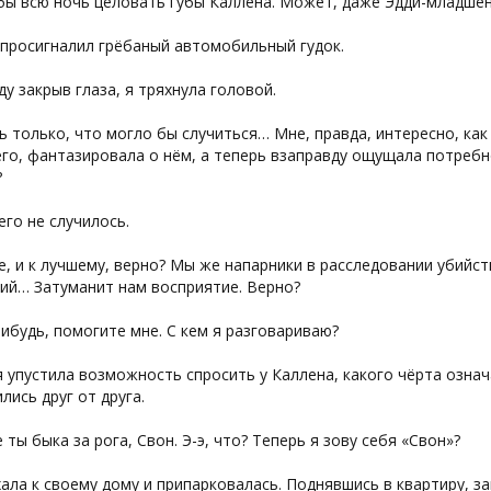
бы всю ночь целовать губы Каллена. Может, даже Эдди-младшен
 просигналил грёбаный автомобильный гудок.
ду закрыв глаза, я тряхнула головой.
 только, что могло бы случиться… Мне, правда, интересно, как 
го, фантазировала о нём, а теперь взаправду ощущала потребн
?
его не случилось.
, и к лучшему, верно? Мы же напарники в расследовании убийс
ий… Затуманит нам восприятие. Верно?
нибудь, помогите мне. С кем я разговариваю?
я упустила возможность спросить у Каллена, какого чёрта означ
лись друг от друга.
 ты быка за рога, Свон. Э-э, что? Теперь я зову себя «Свон»?
ала к своему дому и припарковалась. Поднявшись в квартиру, з