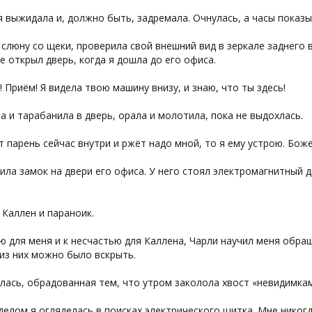
я выжидала и, должно быть, задремала. Очнулась, а часы показы
 слюну со щеки, проверила свой внешний вид в зеркале заднего 
е открыл дверь, когда я дошла до его офиса.
! Приём! Я видела твою машину внизу, и знаю, что ты здесь!
а и тарабанила в дверь, орала и молотила, пока не выдохлась.
т парень сейчас внутри и ржёт надо мной, то я ему устрою. Боже
ила замок на двери его офиса. У него стоял электромагнитный
 Каллен и параноик.
ю для меня и к несчастью для Каллена, Чарли научил меня обра
из них можно было вскрыть.
лась, обрадованная тем, что утром заколола хвост «невидимкам
елом я огляделась в поисках электрического щитка. Мне никог