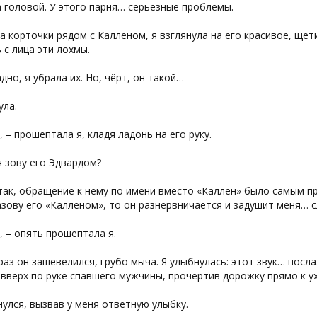
 головой. У этого парня… серьёзные проблемы.
а корточки рядом с Калленом, я взглянула на его красивое, ще
 с лица эти лохмы.
дно, я убрала их. Но, чёрт, он такой…
ула.
, – прошептала я, кладя ладонь на его руку.
 зову его Эдвардом?
ак, обращение к нему по имени вместо «Каллен» было самым при
азову его «Калленом», то он разнервничается и задушит меня… с
, – опять прошептала я.
раз он зашевелился, грубо мыча. Я улыбнулась: этот звук… посл
вверх по руке спавшего мужчины, прочертив дорожку прямо к ух
улся, вызвав у меня ответную улыбку.