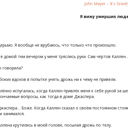
John Mayer – It's Gravit
Я вижу умерших люд
ерьмо. Я вообще не врубаюсь, что только что произошло.
е домой тем вечером у меня тряслись руки. Сам чёртов Каллен
о говорила?
боких вдохов в попытке унять дрожь ни к чему не привели.
лённо испугалась, когда Каллен привлёк меня к себе рукой за ше
ончаемые вопросы, как тогда в доме Джаспера.
жаспера… Боже. Когда Каллен сказал о своём постоянном стояк
и занимался.
ллена крутились в моей голове, посылая дрожь по телу.