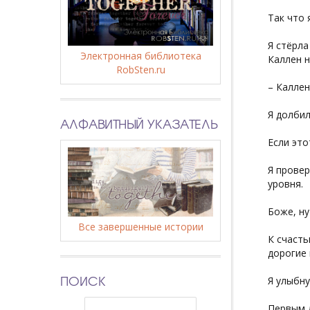
Так что 
Я стёрла
Электронная библиотека
Каллен н
RobSten.ru
– Каллен
Я долбил
АЛФАВИТНЫЙ УКАЗАТЕЛЬ
Если это
Я провер
уровня.
Боже, ну
Все завершенные истории
К счасть
дорогие 
ПОИСК
Я улыбну
Первым д