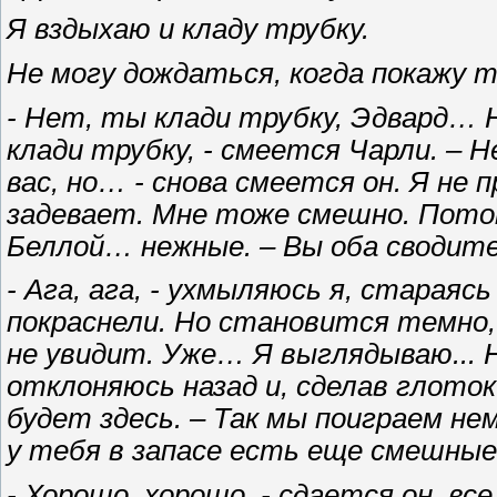
Я вздыхаю и кладу трубку.
Не могу дождаться, когда покажу т
- Нет, ты клади трубку, Эдвард…
клади трубку, - смеется Чарли. – Не
вас, но… - снова смеется он. Я не
задевает. Мне тоже смешно. Потом
Беллой… нежные. – Вы оба сводите
- Ага, ага, - ухмыляюсь я, стараяс
покраснели. Но становится темно,
не увидит. Уже… Я выглядываю... Н
отклоняюсь назад и, сделав глоток
будет здесь. – Так мы поиграем нем
у тебя в запасе есть еще смешны
- Хорошо, хорошо, - сдается он, вс