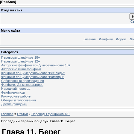
[
RobSten
]
Вход на сайт
В
Ст
Меню сайта
Главная
Фанфики
Форум
Фо
Categories
Переводы фанфиков 18+
Переводы фанфиков 12+
Авторские фанфики по Сумеречной саге 18+
Авторские мини-фанфики
Фанфики по Сумеречной саге "Все люди"
Фанфики по Сумеречной саге "Вампиры"
Собственные произведения
Фанфики. Из жизни актеров
Народный перевод
Фанфики-стихи
Конкурсные работы
Обзоры и голосования
Другие фандомы
Главная
»
Статьи
»
Переводы фанфиков 18+
Последний первый поцелуй. Глава 11. Берег
Глава 11. Берег