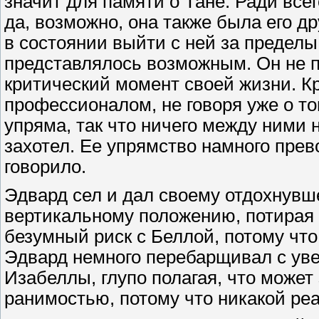
значит для памяти о Тане. Ради все
да, возможно, она также была его д
в состоянии выйти с ней за пределы
представлялось возможным. Он не по
критический момент своей жизни. К
профессионалом, не говоря уже о т
упряма, так что ничего между ними 
захотел. Ее упрямство намного прев
говорило.
Эдвард сел и дал своему отдохнувш
вертикальному положению, потирая 
безумный риск с Беллой, потому что 
Эдвард немного перебарщивал с ув
Изабеллы, глупо полагая, что может
ранимостью, потому что никакой реа