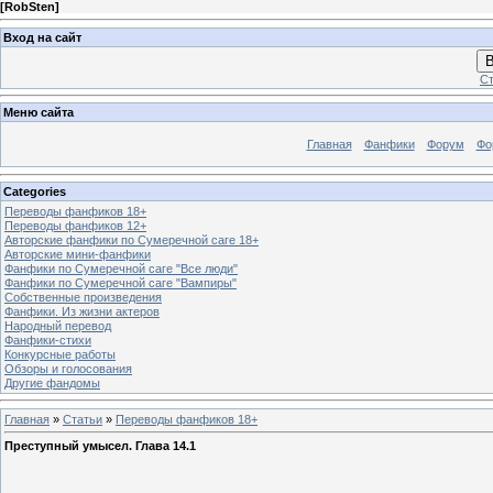
[
RobSten
]
Вход на сайт
В
Ст
Меню сайта
Главная
Фанфики
Форум
Фо
Categories
Переводы фанфиков 18+
Переводы фанфиков 12+
Авторские фанфики по Сумеречной саге 18+
Авторские мини-фанфики
Фанфики по Сумеречной саге "Все люди"
Фанфики по Сумеречной саге "Вампиры"
Собственные произведения
Фанфики. Из жизни актеров
Народный перевод
Фанфики-стихи
Конкурсные работы
Обзоры и голосования
Другие фандомы
Главная
»
Статьи
»
Переводы фанфиков 18+
Преступный умысел. Глава 14.1