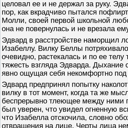
целовал ее и не держал за руку. Эдв
пор, как вкрадчиво пытался пофлирт
Молли, своей первой школьной любо
она не повернулась и не врезала ем
Эдвард в расстройстве наморщил ло
Изабеллу. Вилку Беллы потряхивало 
очевидно, растекалась и по ее телу
тяжесть взгляда Эдварда. Дыхание 
явно ощущая себя некомфортно под
Эдвард предпринял попытку наколоть
вилку в тот момент, когда та же мыс
беспрерывно тлеющее между ними п
был уверен, что увидел огненную вс
что Изабелла отскочила, словно об
отвращения на лице. Черты лица не