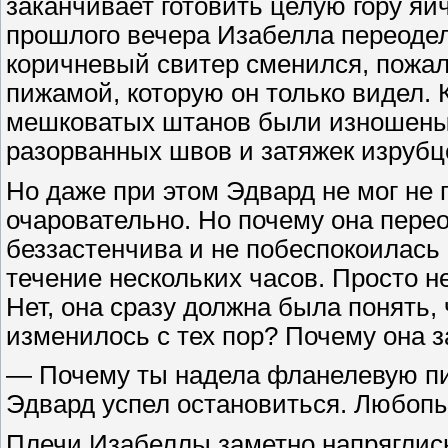
заканчивает готовить целую гору яи
прошлого вечера Изабелла переодел
коричневый свитер сменился, пожал
пижамой, которую он только видел.
мешковатых штанов были изношены и
разорванных швов и затяжек изрубц
Но даже при этом Эдвард не мог не 
очаровательно. Но почему она пере
беззастенчива и не побеспокоилась 
течение нескольких часов. Просто н
Нет, она сразу должна была понять, 
изменилось с тех пор? Почему она 
— Почему ты надела фланелевую пи
Эдвард успел остановиться. Любопы
Плечи Изабеллы заметно напряглись