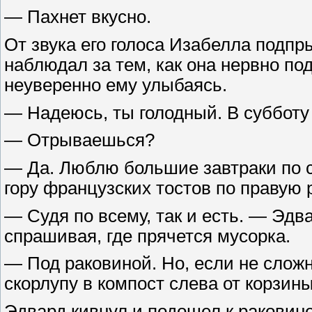
— Пахнет вкусно.
От звука его голоса Изабелла подпр
наблюдал за тем, как она нервно по
неуверенно ему улыбаясь.
— Надеюсь, ты голодный. В субботу 
— Отрываешься?
— Да. Люблю большие завтраки по с
гору французских тостов по правую р
— Судя по всему, так и есть. — Эдв
спрашивая, где прячется мусорка.
— Под раковиной. Но, если не слож
скорлупу в компост слева от корзин
Эдвард кивнул и подошел к раковине