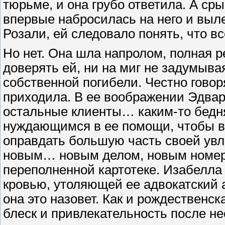
тюрьме, и она грубо ответила. А ср
впервые набросилась на него и выл
Розали, ей следовало понять, что вс
Но нет. Она шла напролом, полная 
доверять ей, ни на миг не задумыва
собственной погибели. Честно говор
приходила. В ее воображении Эдвард
остальные клиенты… каким-то бедня
нуждающимся в ее помощи, чтобы вы
оправдать большую часть своей ув
новым… новым делом, новым номеро
переполненной картотеке. Изабелла 
кровью, утоляющей ее адвокатский а
она это назовет. Как и рождественс
блеск и привлекательность после не