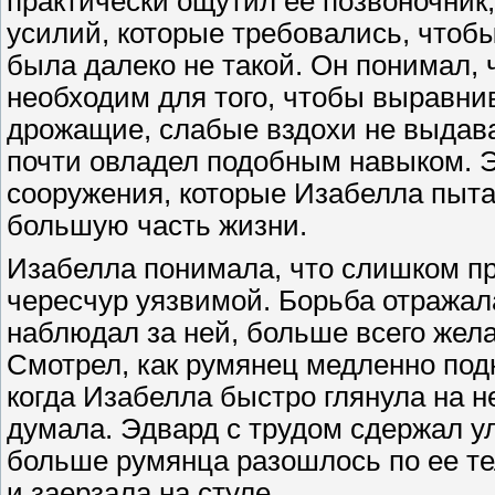
практически ощутил ее позвоночник
усилий, которые требовались, чтобы
была далеко не такой. Он понимал, 
необходим для того, чтобы выравн
дрожащие, слабые вздохи не выдава
почти овладел подобным навыком. 
сооружения, которые Изабелла пытал
большую часть жизни.
Изабелла понимала, что слишком пр
чересчур уязвимой. Борьба отражала
наблюдал за ней, больше всего жел
Смотрел, как румянец медленно подн
когда Изабелла быстро глянула на не
думала. Эдвард с трудом сдержал ул
больше румянца разошлось по ее те
и заерзала на стуле.