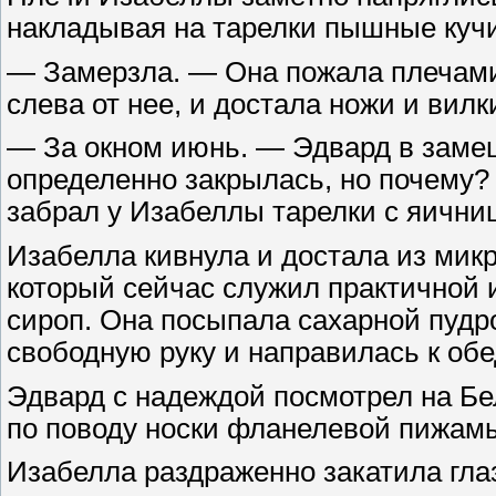
накладывая на тарелки пышные куч
— Замерзла. — Она пожала плечами
слева от нее, и достала ножи и вилк
— За окном июнь. — Эдвард в замеш
определенно закрылась, но почему?
забрал у Изабеллы тарелки с яични
Изабелла кивнула и достала из ми
который сейчас служил практичной 
сироп. Она посыпала сахарной пудро
свободную руку и направилась к обе
Эдвард с надеждой посмотрел на Бел
по поводу носки фланелевой пижамы
Изабелла раздраженно закатила глаз