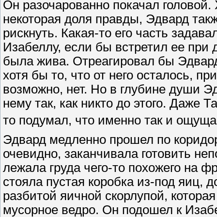
Он разочарованно покачал головой. 
некоторая доля правды, Эдвард такж
рискнуть. Какая-то его часть задава
Изабеллу, если бы встретил ее при 
была жива. Отреагировал бы Эдвард 
хотя бы то, что от него осталось, п
возможно, нет. Но в глубине души Э
нему так, как никто до этого. Даже Т
то подумал, что именно так и ощуща
Эдвард медленно прошел по коридор
очевидно, заканчивала готовить неп
лежала груда чего-то похожего на ф
стояла пустая коробка из-под яиц, 
разбитой яичной скорлупой, котора
мусорное ведро. Он подошел к Изабе