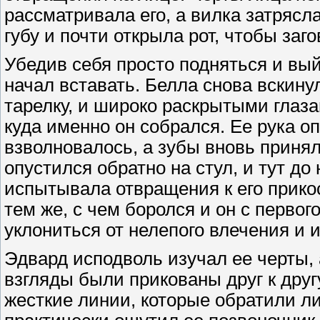
рассматривала его, а вилка затряс
губу и почти открыла рот, чтобы заг
Убедив себя просто подняться и вый
начал вставать. Белла снова вскинул
тарелку, и широко раскрытыми глаза
куда именно он собрался. Ее рука о
взволновалось, а зубы вновь приня
опустился обратно на стул, и тут до
испытывала отвращения к его прико
тем же, с чем боролся и он с первог
уклониться от нелепого влечения и и
Эдвард исподволь изучал ее черты, 
взгляды были прикованы друг к дру
жесткие линии, которые обратили л