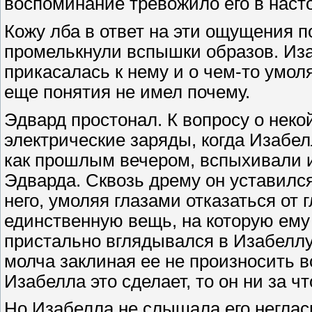
воспоминание тревожило его в наст
Кожу лба в ответ на эти ощущения 
промелькнули вспышки образов. Иза
прикасалась к нему и о чем-то умоля
еще понятия не имел почему.
Эдвард простонал. К вопросу о неко
электрические заряды, когда Изабел
как прошлым вечером, вспыхивали и
Эдварда. Сквозь дрему он уставилс
него, умоляя глазами отказаться от 
единственную вещь, на которую ему
пристально вглядывался в Изабеллу,
молча заклиная ее не произносить в
Изабелла это сделает, то он ни за чт
Но Изабелла не слышала его неглас