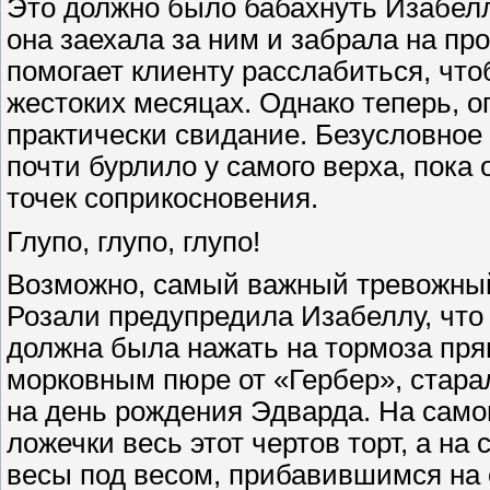
Это должно было бабахнуть Изабелле
она заехала за ним и забрала на про
помогает клиенту расслабиться, что
жестоких месяцах. Однако теперь, о
практически свидание. Безусловное
почти бурлило у самого верха, пок
точек соприкосновения.
Глупо, глупо, глупо!
Возможно, самый важный тревожный 
Розали предупредила Изабеллу, что 
должна была нажать на тормоза прям
морковным пюре от «Гербер», стара
на день рождения Эдварда. На само
ложечки весь этот чертов торт, а на
весы под весом, прибавившимся на е