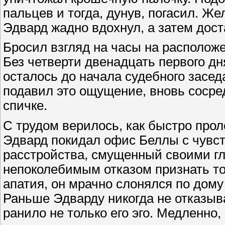
пальцев и тогда, дунув, погасил. Ж
Эдвард жадно вдохнул, а затем дост
Бросил взгляд на часы на располож
Без четверти двенадцать первого д
осталось до начала судебного заседа
подавил это ощущение, вновь сосре
спичке.
С трудом верилось, как быстро прол
Эдвард покидал офис Беллы с чувс
расстройства, смущенный своими г
непоколебимым отказом признать то 
апатия, он мрачно слонялся по дому 
Раньше Эдварду никогда не отказыв
ранило не только его эго. Медленно,