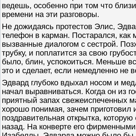
ведешь, особенно при том что близит
времени на эти разговоры.
Не дожидаясь протестов Элис, Эдва
телефон в карман. Постарался, как м
вызванные диалогом с сестрой. Позж
трубку, и поплатится за свою грубос
было, блин, успокоиться. Меньше вс
это и сделает, если немедленно не в
Эдвард глубоко вдыхал носом и мед
начал выравниваться. Когда он из г
приятный запах свежеиспеченных ма
хорошо понимая, зачем приготовил 
поздравительная открытка, которую 
назад. На конверте его фирменным
Изабеллы. Эдварда можно было бы н