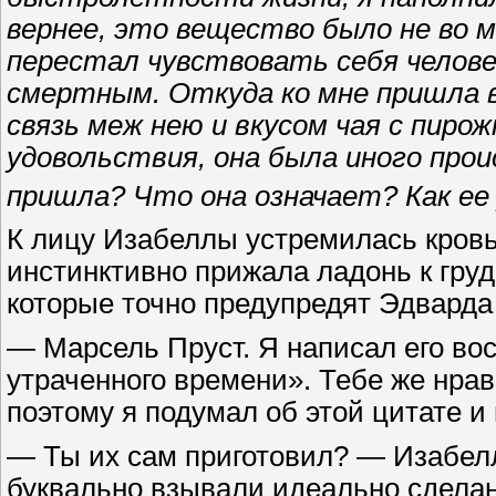
вернее, это вещество было не во 
перестал чувствовать себя челов
смертным. Откуда ко мне пришла 
связь меж нею и вкусом чая с пиро
удовольствия, она была иного прои
пришла? Что она означает? Как е
К лицу Изабеллы устремилась кровь
инстинктивно прижала ладонь к гру
которые точно предупредят Эдварда 
— Марсель Пруст. Я написал его во
утраченного времени». Тебе же нра
поэтому я подумал об этой цитате и
— Ты их сам приготовил? — Изабелла
буквально взывали идеально сделанн