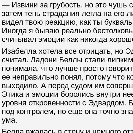
— Извини за грубость, но это чушь 
затем тень страдания легла на его л
видел твою реакцию, как ты буквальн
Иногда я бываю реально бестолковым
считывал эмоции как никогда хорош
Изабелла хотела все отрицать, но Э
считал. Ладони Беллы стали липкими
понимала, что лучше просто говорит
ее неправильно понял, потому что ко
выходило. А перед судом им совер
Этика и эмоции боролись внутри нее
уровня откровенности с Эдвардом. Б
под контролем, но еще она точно зн
ума.
Белла вжалась в стену и немного от