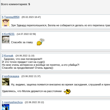
Всего комментариев
:
5
5
Танюш9954
(05.02.2023 18:47)
Зря Эдвард переполошился, Белла не собирается делать из его перепиха тра
4
Кэт9231
(14.07.2022 02:59)
Спасибо за главу
3
Korsak
(24.06.2022 11:10)
Здорово, что они поговорили!!!
И это точно придаст сил на суде))
Но мне очень интересно и вообще не понятно, а кто убийца?!
Спасибо за продолжение! Очень ждала))
2
робокашка
(23.06.2022 21:37)
Ну, видимо, зацепка появится внезапно во время заседания, слушаний и пре
Удивляюсь, что Молли держится на расстоянии
1
nastuphechca
(22.06.2022 20:12)