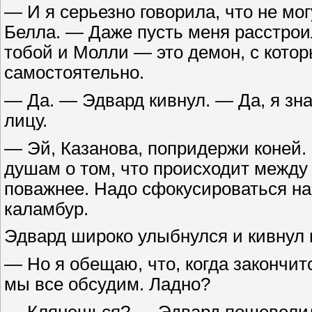
— И я серьезно говорила, что не мо
Белла. — Даже пусть меня расстро
тобой и Молли — это демон, с кото
самостоятельно.
— Да. — Эдвард кивнул. — Да, я зн
лицу.
— Эй, Казанова, попридержи коней.
душам о том, что происходит между 
поважнее. Надо сфокусироваться на 
каламбур.
Эдвард широко улыбнулся и кивнул в
— Но я обещаю, что, когда закончит
мы все обсудим. Ладно?
— Клянешься? — Эдвард пошевелил 