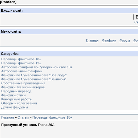
[
RobSten
]
Вход на сайт
В
Ст
Меню сайта
Главная
Фанфики
Форум
Фо
Categories
Переводы фанфиков 18+
Переводы фанфиков 12+
Авторские фанфики по Сумеречной саге 18+
Авторские мини-фанфики
Фанфики по Сумеречной саге "Все люди"
Фанфики по Сумеречной саге "Вампиры"
Собственные произведения
Фанфики. Из жизни актеров
Народный перевод
Фанфики-стихи
Конкурсные работы
Обзоры и голосования
Другие фандомы
Главная
»
Статьи
»
Переводы фанфиков 18+
Преступный умысел. Глава 26.1