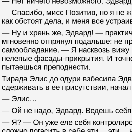
— Нет ничего невозможного, Эдвард
— Спасибо, мисс Позитив, но я не 
как обстоят дела, и меня все устраив
— Ну и хрень же, Эдвард! — практич
мгновенно отпрянул подальше: не пр
самообладание. — Я насквозь вижу
нелепые фасады-прикрытия. И точно 
пытаешься преподнести.
Тирада Элис до одури взбесила Эдва
сдерживать в ее присутствии, начал
— Элис…
— Ой не надо, Эдвард. Ведешь себя
— Я? — Он уже еле себя контролиро
сложно погасить в себе эти… эти… 