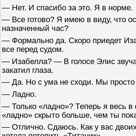
— Нет. И спасибо за это. Я в норме.
— Все готово? Я имею в виду, что о
назначенный час?
— Формально да. Скоро приедет Иза
все перед судом.
— Изабелла? — В голосе Элис звуча
закатил глаза.
— Да. Но с ума не сходи. Мы просто 
— Ладно.
— Только «ладно»? Теперь я весь в 
«ладно» скрыто больше, чем ты по
— Отлично. Сдаюсь. Как у вас двоих
хотела потопить «Титаник».