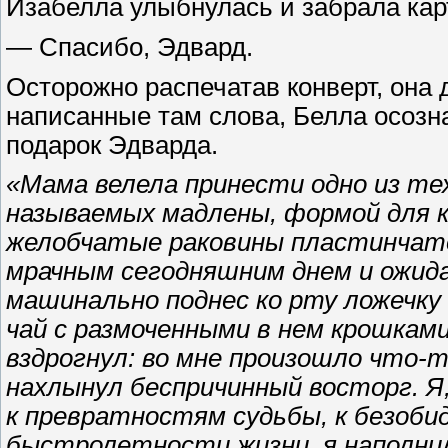
Изабелла улыбнулась и забрала карт
— Спасибо, Эдвард.
Осторожно распечатав конверт, она 
написанные там слова, Белла осозн
подарок Эдварда.
«Мама велела принести одно из те
называемых мадлены, формой для 
желобчатые раковины пластинчат
мрачным сегодняшним днем и ожид
машинально поднес ко рту ложечку 
чай с размоченными в нем крошками
вздрогнул: во мне произошло что-т
нахлынул беспричинный восторг. Я
к превратностям судьбы, к безобид
быстролетности жизни, я наполни