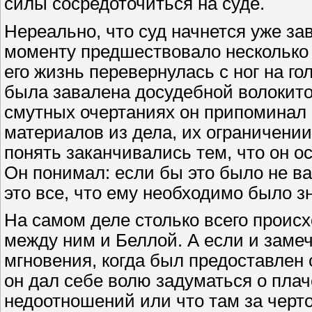
силы сосредоточиться на суде.
Нереально, что суд начнется уже за
моменту предшествовало несколько ле
его жизнь перевернулась с ног на го
была завалена досудебной волокито
смутных очертаниях он припоминал 
материалов из дела, их ограничении 
понять заканчивались тем, что он о
Он понимал: если бы это было не ва
это все, что ему необходимо было зн
На самом деле столько всего проис
между ним и Беллой. А если и замеч
мгновения, когда был предоставлен 
он дал себе волю задуматься о пла
недоотношений или что там за черто