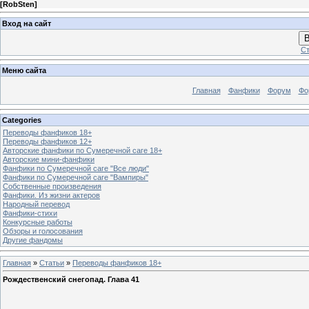
[
RobSten
]
Вход на сайт
В
Ст
Меню сайта
Главная
Фанфики
Форум
Фо
Categories
Переводы фанфиков 18+
Переводы фанфиков 12+
Авторские фанфики по Сумеречной саге 18+
Авторские мини-фанфики
Фанфики по Сумеречной саге "Все люди"
Фанфики по Сумеречной саге "Вампиры"
Собственные произведения
Фанфики. Из жизни актеров
Народный перевод
Фанфики-стихи
Конкурсные работы
Обзоры и голосования
Другие фандомы
Главная
»
Статьи
»
Переводы фанфиков 18+
Рождественский снегопад. Глава 41