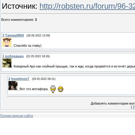
Источник
:
http://robsten.ru/forum/96
Всего комментариев
:
3
3
Танюш9954
(29.09.2022 13:09)
Спасибо за главу)
1
робокашка
(22.05.2022 18:26)
Коварный Аро как гнойный прыщик, так и жди, когда прорвётся и истечёт дер
2
hopelexxx7
(29.05.2022 09:21)
Вот это метафора.
Добавлять комментарии могу
[
Р
Полная версия сайта