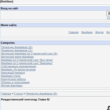
[
RobSten
]
Вход на сайт
В
Ст
Меню сайта
Главная
Фанфики
Форум
Фо
Categories
Переводы фанфиков 18+
Переводы фанфиков 12+
Авторские фанфики по Сумеречной саге 18+
Авторские мини-фанфики
Фанфики по Сумеречной саге "Все люди"
Фанфики по Сумеречной саге "Вампиры"
Собственные произведения
Фанфики. Из жизни актеров
Народный перевод
Фанфики-стихи
Конкурсные работы
Обзоры и голосования
Другие фандомы
Главная
»
Статьи
»
Переводы фанфиков 18+
Рождественский снегопад. Глава 42