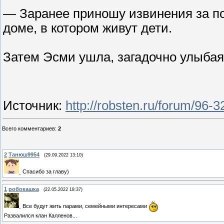
— Заранее приношу извинения за по
доме, в котором живут дети.
Затем Эсми ушла, загадочно улыбая
Источник
:
http://robsten.ru/forum/96
Всего комментариев
:
2
2
Танюш9954
(29.09.2022 13:10)
Спасибо за главу)
1
робокашка
(22.05.2022 18:37)
Все будут жить парами, семейными интересами
Развалился клан Калленов...