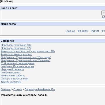
[
RobSten
]
Вход на сайт
В
Ст
Меню сайта
Главная
Фанфики
Форум
Фо
Categories
Переводы фанфиков 18+
Переводы фанфиков 12+
Авторские фанфики по Сумеречной саге 18+
Авторские мини-фанфики
Фанфики по Сумеречной саге "Все люди"
Фанфики по Сумеречной саге "Вампиры"
Собственные произведения
Фанфики. Из жизни актеров
Народный перевод
Фанфики-стихи
Конкурсные работы
Обзоры и голосования
Другие фандомы
Главная
»
Статьи
»
Переводы фанфиков 18+
Рождественский снегопад. Глава 43