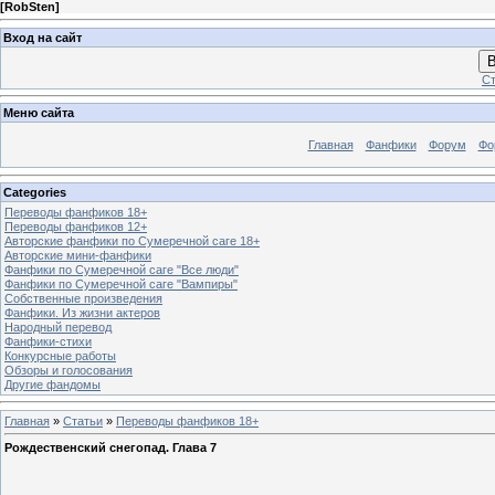
[
RobSten
]
Вход на сайт
В
Ст
Меню сайта
Главная
Фанфики
Форум
Фо
Categories
Переводы фанфиков 18+
Переводы фанфиков 12+
Авторские фанфики по Сумеречной саге 18+
Авторские мини-фанфики
Фанфики по Сумеречной саге "Все люди"
Фанфики по Сумеречной саге "Вампиры"
Собственные произведения
Фанфики. Из жизни актеров
Народный перевод
Фанфики-стихи
Конкурсные работы
Обзоры и голосования
Другие фандомы
Главная
»
Статьи
»
Переводы фанфиков 18+
Рождественский снегопад. Глава 7