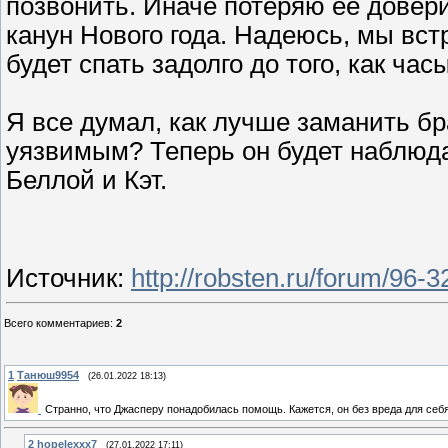
позвонить. Иначе потеряю ее довери
канун Нового года. Надеюсь, мы встр
будет спать задолго до того, как ча
Я все думал, как лучше заманить бр
уязвимым? Теперь он будет наблюдат
Беллой и Кэт.
Источник
:
http://robsten.ru/forum/96
Всего комментариев
:
2
1
Танюш9954
(26.01.2022 18:13)
Странно, что Джасперу понадобилась помощь. Кажется, он без вреда для себ
2
hopelexxx7
(27.01.2022 17:11)