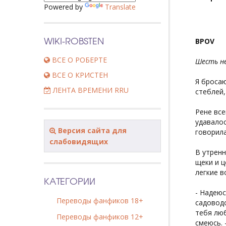
Powered by
Translate
WIKI-ROBSTEN
BPOV
ВСЕ О РОБЕРТЕ
Шесть не
ВСЕ О КРИСТЕН
Я бросаю
ЛЕНТА ВРЕМЕНИ RRU
стеблей,
Рене все
удавалос
Версия сайта для
говорила
слабовидящих
В утренн
щеки и ц
легкие в
КАТЕГОРИИ
- Надеюс
Переводы фанфиков 18+
садоводс
тебя люб
Переводы фанфиков 12+
смеюсь. 