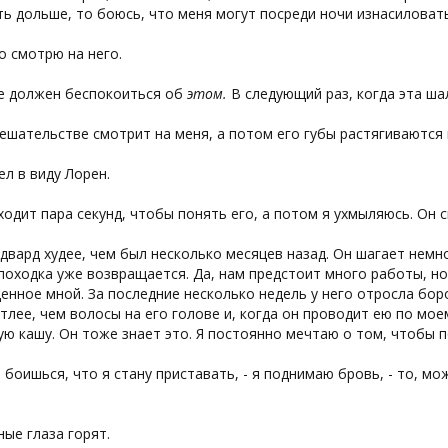
ть дольше, то боюсь, что меня могут посреди ночи изнасиловать
о смотрю на него.
не должен беспокоиться об
этом.
В следующий раз, когда эта шал
ешательстве смотрит на меня, а потом его губы растягиваются 
мел в виду Лорен.
ходит пара секунд, чтобы понять его, а потом я ухмыляюсь. Он см
двард худее, чем был несколько месяцев назад. Он шагает немн
походка уже возвращается. Да, нам предстоит много работы, но
енное мной. За последние несколько недель у него отросла боро
етлее, чем волосы на его голове и, когда он проводит ею по мое
ю кашу. Он тоже знает это. Я постоянно мечтаю о том, чтобы п
ы боишься, что я стану приставать, - я поднимаю бровь, - то, 
ные глаза горят.