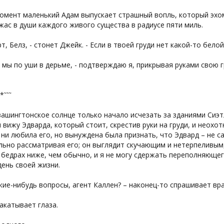
омент маленький Адам выпускает страшный вопль, который эхом
жас в души каждого живого существа в радиусе пяти миль.
рт, Белз, - стонет Джейк. - Если в твоей груди нет какой-то бел
, мы по уши в дерьме, - подтверждаю я, прикрывая руками свою 
῀*῀῀῀
ашингтонское солнце только начало исчезать за зданиями Сиэтл
я вижу Эдварда, который стоит, скрестив руки на груди, и неох
 ни любила его, но вынуждена была признать, что Эдвард – не с
ьно рассматривая его; он выглядит скучающим и нетерпеливым
 бедрах ниже, чем обычно, и я не могу сдержать переполняюще
ень своей жизни.
акие-нибудь вопросы, агент Каллен? – наконец-то спрашивает вра
акатывает глаза.