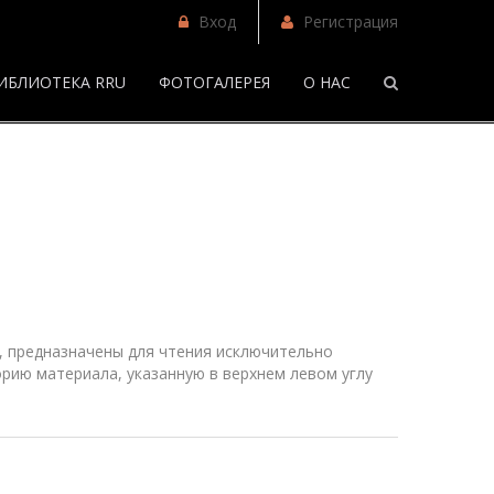
Вход
Регистрация
ИБЛИОТЕКА RRU
ФОТОГАЛЕРЕЯ
О НАС
/
Фанфики
 предназначены для чтения исключительно
рию материала, указанную в верхнем
левом
углу