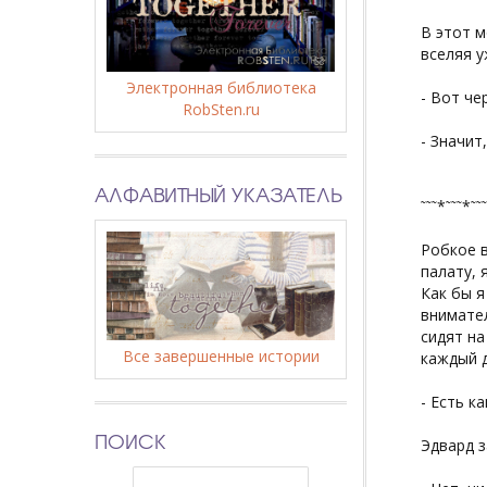
В этот м
вселяя у
Электронная библиотека
- Вот че
RobSten.ru
- Значит
АЛФАВИТНЫЙ УКАЗАТЕЛЬ
῀῀῀*῀῀῀*῀῀
Робкое в
палату, 
Как бы я
внимател
сидят на
Все завершенные истории
каждый д
- Есть к
ПОИСК
Эдвард з