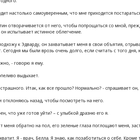
 одного.
дит настолько самоуверенным, что мне приходится постараться,
ин отворачивается от него, чтобы попрощаться со мной, прежде
 он испытывает истинное облегчение.
подхожу к Эдварду, он захватывает меня в свои объятия, отрыва
. Сегодня мы были врозь очень долго, если считать с того дня, 
жно, - говорю я ему.
рпеливо выдыхает.
 страшного. Итак, как все прошло? Нормально? - спрашивает он,
и отклоняюсь назад, чтобы посмотреть на него.
рен, что уже готов уйти? – с улыбкой дразню его я.
т меня обратно на пол, его зеленые глаза поглощают меня, зас
 хватит. Я - врач, Белла. Я знаю, как позаботиться о себе. Кроме 