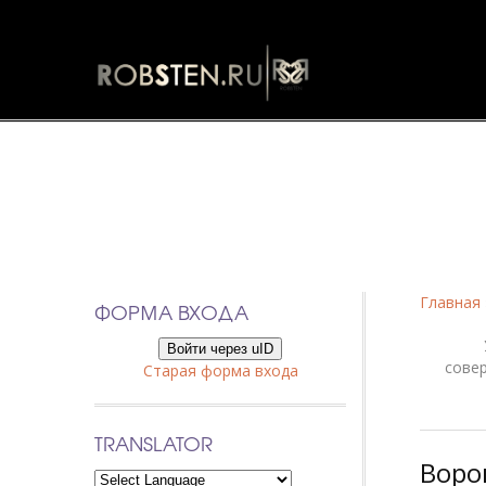
Фанфики
Главная
ФОРМА ВХОДА
Войти через uID
сове
Старая форма входа
TRANSLATOR
Воро