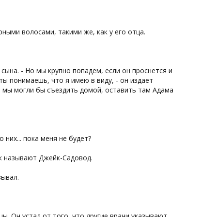
ными волосами, такими же, как у его отца.
 сына. - Но мы крупно попадем, если он проснется и
ты понимаешь, что я имею в виду, - он издает
, мы могли бы съездить домой, оставить там Адама
 них... пока меня не будет?
так называют Джейк-Садовод.
зывал.
ы. Он устал от того, что другие врачи указывают