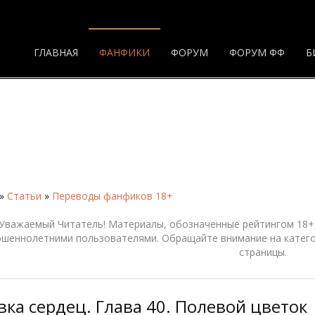
ГЛАВНАЯ
ФАНФИКИ
ФОРУМ
ФОРУМ ФФ
Б
»
Статьи
»
Переводы фанфиков 18+
Уважаемый Читатель! Материалы, обозначенные рейтингом 18+,
ршеннолетними пользователями. Обращайте внимание на катего
страницы.
вка сердец. Глава 40. Полевой цветок