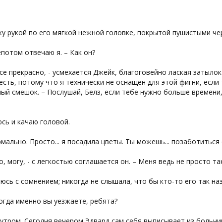
у рукой по его мягкой нежной головке, покрытой пушистыми чер
шепотом отвечаю я. – Как он?
все прекрасно, - усмехается Джейк, благоговейно лаская затылок
есть, потому что я технически не оснащен для этой фигни, если 
ый смешок. – Послушай, Белз, если тебе нужно больше времени
сь и качаю головой.
рмально. Просто... я посадила цветы. Ты можешь... позаботиться о
о, могу, - с легкостью соглашается он. – Меня ведь не просто 
юсь с сомнением; никогда не слышала, что бы кто-то его так на
когда именно вы уезжаете, ребята?
 утром. Сегодня вечером Эдвард сам себя выписывает из больниц