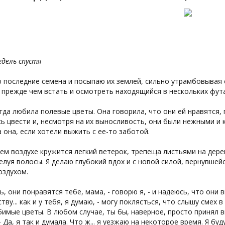
дель спустя
 последние семена и посыпаю их землей, сильно утрамбовывая 
 прежде чем встать и осмотреть находящийся в нескольких фут
гда любила полевые цветы. Она говорила, что они ей нравятся,
ь цвести и, несмотря на их выносливость, они были нежными и
 она, если хотели выжить с ее-то заботой.
ем воздухе кружится легкий ветерок, трепеща листьями на дерев
елуя волосы. Я делаю глубокий вдох и с новой силой, вернувшей
оздухом.
ь, они понравятся тебе, мама, - говорю я, - и надеюсь, что они 
тву... как и у тебя, я думаю, - могу поклясться, что слышу смех 
имые цветы. В любом случае, ты бы, наверное, просто принял вы
- Да, я так и думала. Что ж... я уезжаю на некоторое время. Я бу