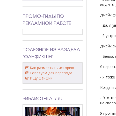
ему,
что 
ПРОМО-ГИДЫ ПО
Джейк ф
РЕКЛАМНОЙ РАБОТЕ
- Да, я 
- Я устр
Джейк см
ПОЛЕЗНОЕ ИЗ РАЗДЕЛА
"ФАНФИКШН"
- Белла,
Я перест
Как разместить историю
Советуем для перевода
- Я тоже
Ищу фанфик
Когда я 
БИБЛИОТЕКА RRU
- Это тв
на своег
Я протяг