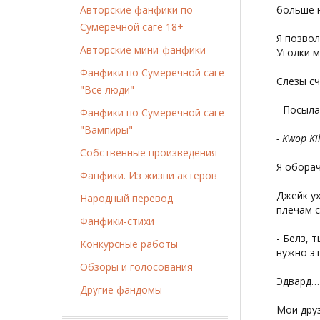
Авторские фанфики по
больше н
Сумеречной саге 18+
Я позвол
Авторские мини-фанфики
Уголки м
Фанфики по Сумеречной саге
Слезы сч
"Все люди"
- Посыла
Фанфики по Сумеречной саге
"Вампиры"
- Kwop Kil
Собственные произведения
Я обора
Фанфики. Из жизни актеров
Джейк ух
Народный перевод
плечам с
Фанфики-стихи
- Белз, 
Конкурсные работы
нужно эт
Обзоры и голосования
Эдвард…
Другие фандомы
Мои друзь