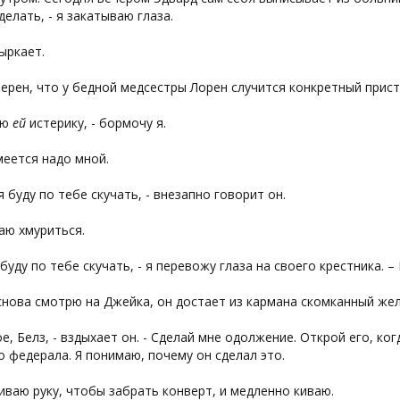
делать, - я закатываю глаза.
ыркает.
уверен, что у бедной медсестры Лорен случится конкретный прист
ою
ей
истерику, - бормочу я.
еется надо мной.
 я буду по тебе скучать, - внезапно говорит он.
аю хмуриться.
 буду по тебе скучать, - я перевожу глаза на своего крестника. –
снова смотрю на Джейка, он достает из кармана скомканный же
ое, Белз, - вздыхает он. - Сделай мне одолжение. Открой его, ког
о федерала. Я понимаю, почему он сделал это.
иваю руку, чтобы забрать конверт, и медленно киваю.