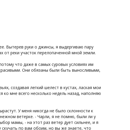
ее. Вытерев руки о джинсы, я выдергиваю пару
ах от реки участок перелопаченной мной земли.
 потому что даже в самых суровых условиях им
 красивыми. Они обязаны были быть выносливыми,
ьях, создавая легкий шелест в кустах, лаская мои
ся ко мне всего несколько недель назад, наполняю
вырастут. У меня никогда не было склонности к
в нежном ветерке. - Чарли, я не помню, были ли у
бор мамы, - на этот раз ветер дует сильнее, и я
ду скучать по вам обоим, но вы же знаете, что