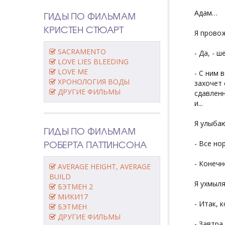
Адам…
ГИДЫ ПО ФИЛЬМАМ
КРИСТЕН СТЮАРТ
Я провож
SACRAMENTO
- Да, - 
LOVE LIES BLEEDING
LOVE ME
- С ним 
ХРОНОЛОГИЯ ВОДЫ
захочет 
ДРУГИЕ ФИЛЬМЫ
сдавленн
и...
Я улыбаю
ГИДЫ ПО ФИЛЬМАМ
РОБЕРТА ПАТТИНСОНА
- Все но
- Конечн
AVERAGE HEIGHT, AVERAGE
BUILD
Я ухмыля
БЭТМЕН 2
МИКИ17
- Итак, 
БЭТМЕН
ДРУГИЕ ФИЛЬМЫ
- Завтра