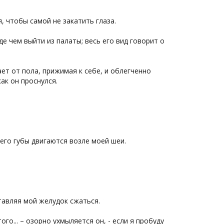
 чтобы самой не закатить глаза.
 чем выйти из палаты; весь его вид говорит о
ет от пола, прижимая к себе, и облегченно
как он проснулся.
 его губы двигаются возле моей шеи.
тавляя мой желудок сжаться.
того... – озорно ухмыляется он, - если я пробуду