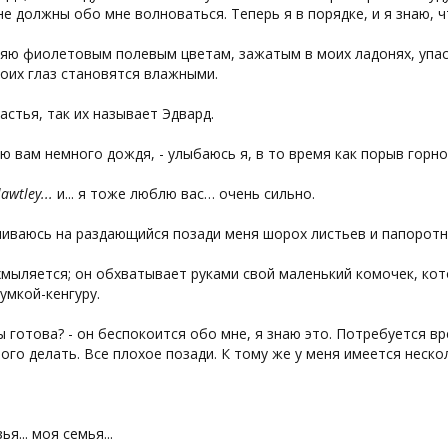
е должны обо мне волноваться. Теперь я в порядке, и я знаю, ч
яю фиолетовым полевым цветам, зажатым в моих ладонях, упаст
оих глаз становятся влажными.
астья, так их называет Эдвард.
ю вам немного дождя, - улыбаюсь я, в то время как порыв горн
awtley...
и... я тоже люблю вас… очень сильно.
чиваюсь на раздающийся позади меня шорох листьев и папоротн
мыляется; он обхватывает руками свой маленький комочек, ко
умкой-кенгуру.
ты готова? - он беспокоится обо мне, я знаю это. Потребуется 
ого делать. Все плохое позади. К тому же у меня имеется неск
я... моя семья...