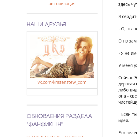
авторизация
здесь чу
Я сердит
НАШИ ДРУЗЬЯ
- О, ты 
Он в зам
- Я не и
У меня у
Сейчас Э
vk.com/kristenstew_com
дерзкая 
либо вид
она - св
чистейшу
- Если т
ОБНОВЛЕНИЯ РАЗДЕЛА
идея.
"ФАНФИКШН"
Его зеле