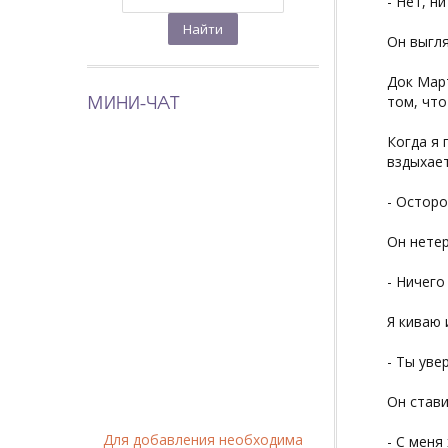
- Нет, ни
Он выгля
Док Март
МИНИ-ЧАТ
том, что
Когда я 
вздыхает
- Осторо
Он нете
- Ничего
Я киваю 
- Ты уве
Он стави
Для добавления необходима
- С меня