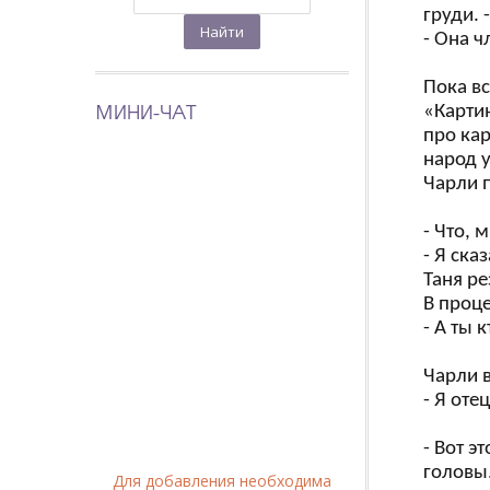
груди. 
- Она ч
Пока вс
МИНИ-ЧАТ
«Картин
про кар
народ у
Чарли п
- Что, 
- Я ска
Таня ре
В проце
- А ты 
Чарли в
- Я от
- Вот э
головы.
Для добавления необходима