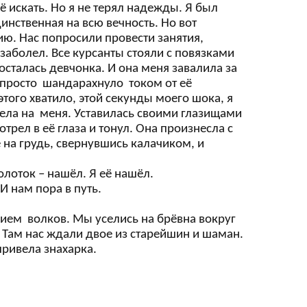
её искать. Но я не терял надежды. Я был
динственная на всю вечность. Но вот
ю. Нас попросили провести занятия,
аболел. Все курсанты стояли с повязками
сталась девчонка. И она меня завалила за
ня просто шандарахнуло током от её
этого хватило, этой секунды моего шока, я
рела на меня. Уставилась своими глазищами
трел в её глаза и тонул. Она произнесла с
 на грудь, свернувшись калачиком, и
олоток – нашёл. Я её нашёл.
И нам пора в путь.
нием волков. Мы уселись на брёвна вокруг
 Там нас ждали двое из старейшин и шаман.
привела знахарка.