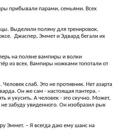
пиры прибывали парами, семьями. Всех
йцы. Выделили поляну для тренировок.
ксе. Джаспер, Эммет и Эдвард бегали их
перь на поляне вампиры и волки
пёр из всех. Вампиры ножками топотали от
. Человек слаб. Это не противник. Нет азарта
варда. Он же сам - настоящая пантера. -
ть и укусить. А человек - это скучно. Может,
а не забуду увиденного. Он изобразил рык
ору Эммет. – Я всегда даю ему шанс на