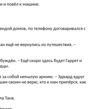
чи и повёл к машине.
ендой домов, по телефону договаривался с
ан ещё не вернулись из путешествия, –
збуждён. – Ещё скоро здесь будет Гаррет и
ндцы.
ёт за собой немалую армию. – Эдвард вдруг
шам своим не верю, кто к нам припёрся, как
ла Таня.