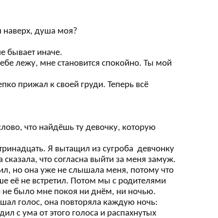
я наверх, душа моя?
 не бывает иначе.
 тебе лежу, мне становится спокойно. Ты мой
пко прижал к своей груди. Теперь всё
 слово, что найдёшь ту девочку, которую
тринадцать. Я вытащил из сугроба девчонку
 сказала, что согласна выйти за меня замуж.
осил, но она уже не слышала меня, потому что
ше её не встретил. Потом мы с родителями
о не было мне покоя ни днём, ни ночью.
лышал голос, она повторяла каждую ночь:
дил с ума от этого голоса и распахнутых