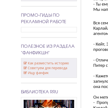
- Ты ем
Мы нап
ПРОМО-ГИДЫ ПО
РЕКЛАМНОЙ РАБОТЕ
Вся сем
Карлай
агентом
- Кейт,
ПОЛЕЗНОЕ ИЗ РАЗДЕЛА
прогово
"ФАНФИКШН"
- Отлич
Как разместить историю
Питер с
Советуем для перевода
Ищу фанфик
- Кажет
запнулс
она по
БИБЛИОТЕКА RRU
Он метн
- Проп