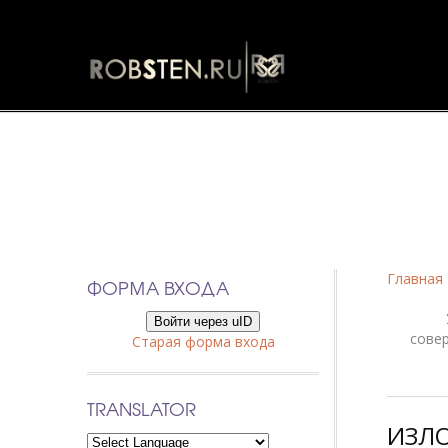
Фанфики
Главная
ФОРМА ВХОДА
Войти через uID
сове
Старая форма входа
TRANSLATOR
ИЗЛО