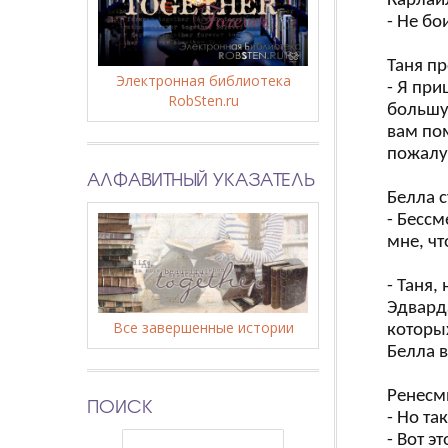
Карлайл
- Не бо
Таня пр
Электронная библиотека
- Я при
RobSten.ru
большую
вам пом
пожалу
АЛФАВИТНЫЙ УКАЗАТЕЛЬ
Белла с
- Бессм
мне, чт
- Таня,
Эдварда
Все завершенные истории
которых
Белла в
Ренесми
ПОИСК
- Но та
- Вот э