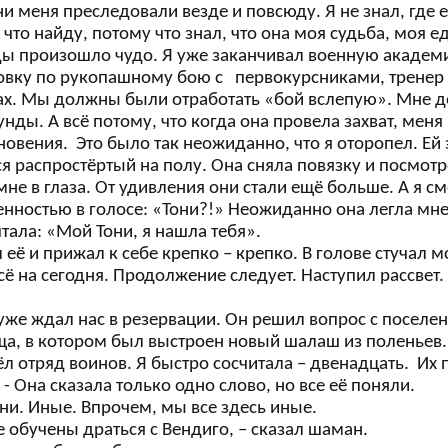
ни меня преследовали везде и повсюду. Я не знал, где 
 что найду, потому что знал, что она моя судьба, моя е
ы произошло чудо. Я уже заканчивал военную академи
овку по рукопашному бою с первокурсниками, тренер з
зах. Мы должны были отработать «бой вслепую». Мне до
унды. А всё потому, что когда она провела захват, ме
овения. Это было так неожиданно, что я оторопел. Ей 
я распростёртый на полу. Она сняла повязку и посмот
не в глаза. От удивления они стали ещё больше. А я смо
нностью в голосе: «Тони?!» Неожиданно она легла мне
ала: «Мой Тони, я нашла тебя».
 её и прижал к себе крепко – крепко. В голове стучал м
сё на сегодня. Продолжение следует. Наступил рассвет. 
уже ждал нас в резервации. Он решил вопрос с поселе
ща, в котором был выстроен новый шалаш из поленьев.
 отряд воинов. Я быстро сосчитала – двенадцать. Их 
. - Она сказала только одно слово, но все её поняли.
ни. Иные. Впрочем, мы все здесь иные.
е обучены драться с Вендиго, – сказал шаман.