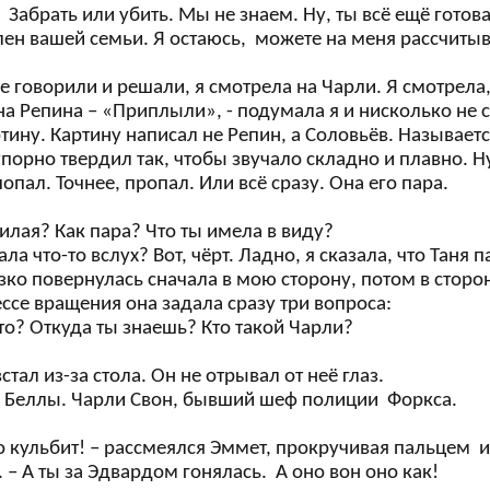
- Забрать или убить. Мы не знаем. Ну, ты всё ещё готов
лен вашей семьи. Я остаюсь, можете на меня рассчитыв
е говорили и решали, я смотрела на Чарли. Я смотрела, 
а Репина – «Приплыли», - подумала я и нисколько не с
тину. Картину написал не Репин, а Соловьёв. Называет
порно твердил так, чтобы звучало складно и плавно. Ну
опал. Точнее, пропал. Или всё сразу. Она его пара.
милая? Как пара? Что ты имела в виду?
зала что-то вслух? Вот, чёрт. Ладно, я сказала, что Таня 
зко повернулась сначала в мою сторону, потом в сторо
ссе вращения она задала сразу три вопроса:
кто? Откуда ты знаешь? Кто такой Чарли?
стал из-за стола. Он не отрывал от неё глаз.
ец Беллы. Чарли Свон, бывший шеф полиции Форкса.
то кульбит! – рассмеялся Эммет, прокручивая пальцем
 – А ты за Эдвардом гонялась. А оно вон оно как!