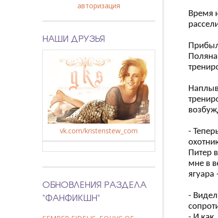
авторизация
Время н
рассел
НАШИ ДРУЗЬЯ
Прибыл
Поляна
тренир
Наплыв
тренир
возбуж
vk.com/kristenstew_com
- Тепер
охотник
Питер в
мне в в
ягуара 
ОБНОВЛЕНИЯ РАЗДЕЛА
"ФАНФИКШН"
- Видел
сопрот
- И как