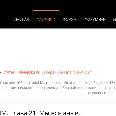
ГЛАВНАЯ
ФАНФИКИ
ФОРУМ
ФОРУМ ФФ
Б
»
Статьи
»
Фанфики по Сумеречной саге "Вампиры"
Уважаемый Читатель! Материалы, обозначенные рейтингом 18+,
ршеннолетними пользователями. Обращайте внимание на катего
страницы.
М. Глава 21. Мы все иные.