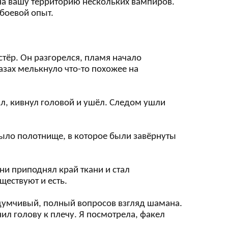
 на вашу территорию нескольких вампиров.
боевой опыт.
стёр. Он разгорелся, пламя начало
азах мелькнуло что-то похожее на
тал, кивнул головой и ушёл. Следом ушли
было полотнище, в которое были завёрнуты
они приподнял край ткани и стал
уществуют и есть.
адумчивый, полный вопросов взгляд шамана.
л голову к плечу. Я посмотрела, факел