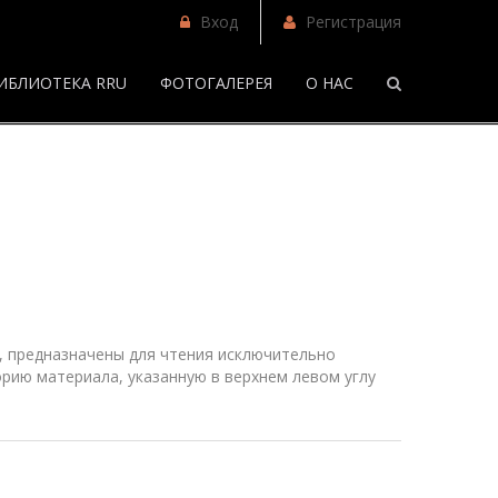
Вход
Регистрация
ИБЛИОТЕКА RRU
ФОТОГАЛЕРЕЯ
О НАС
/
Фанфики
 предназначены для чтения исключительно
рию материала, указанную в верхнем
левом
углу