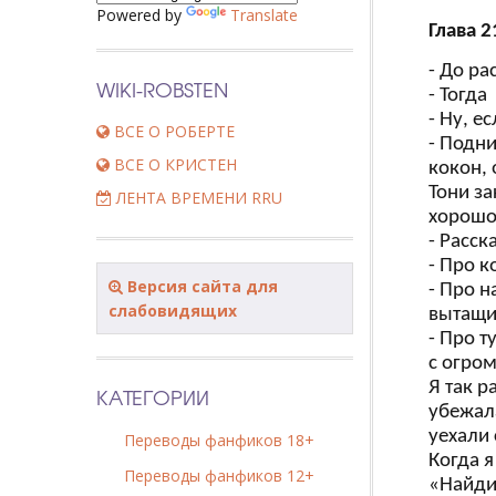
Powered by
Translate
Глава 
- До ра
WIKI-ROBSTEN
- Тогда
- Ну, е
ВСЕ О РОБЕРТЕ
- Подни
ВСЕ О КРИСТЕН
кокон,
Тони за
ЛЕНТА ВРЕМЕНИ RRU
хорошо.
- Расск
- Про к
Версия сайта для
- Про н
слабовидящих
вытащи
- Про 
с огром
Я так р
КАТЕГОРИИ
убежала
уехали 
Переводы фанфиков 18+
Когда я
Переводы фанфиков 12+
«Найди 