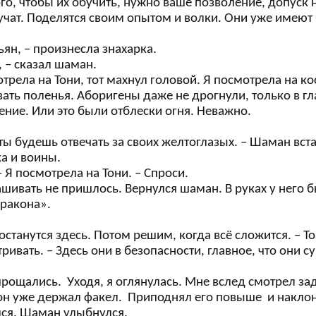
ого, чтобы их обучить, нужно ваше позволение, допуск
учат. Поделятся своим опытом и волки. Они уже имеют 
ьян, – произнесла знахарка.
, – сказал шаман.
трела на Тони, тот махнул головой. Я посмотрела на ко
ать поленья. Аборигены даже не дрогнули, только в гл
ние. Или это были отблески огня. Неважно.
 ты будешь отвечать за своих желтоглазых. – Шаман вс
а и воины.
 – Я посмотрела на Тони. – Спроси.
ашивать не пришлось. Вернулся шаман. В руках у него 
дракона».
 останутся здесь. Потом решим, когда всё сложится. – Т
ривать. – Здесь они в безопасности, главное, что они с
рощались. Уходя, я оглянулась. Мне вслед смотрел з
 он уже держал факел. Приподнял его повыше и наклони
лся. Шаман улыбнулся.