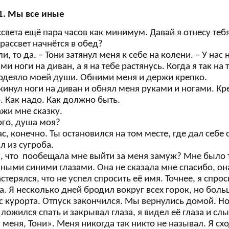
21. Мы все иные
ссвета ещё пара часов как минимум. Давай я отнесу теб
 рассвет начнётся в обед?
сли, то да. – Тони затянул меня к себе на колени. – У нас
ми ноги на диван, а я на тебе растянусь. Когда я так на
 одеяло моей души. Обними меня и держи крепко.
кинул ноги на диван и обнял меня руками и ногами. Кре
 Как надо. Как должно быть.
ажи мне сказку.
ого, душа моя?
ас, конечно. Ты остановился на том месте, где дал себе
л из сугроба.
ту, что пообещала мне выйти за меня замуж? Мне было 
ными синими глазами. Она не сказала мне спасибо, она
астерялся, что не успел спросить её имя. Точнее, я спр
. Я несколько дней бродил вокруг всех горок, но боль
с курорта. Отпуск закончился. Мы вернулись домой. Н
 ложился спать и закрывал глаза, я видел её глаза и с
меня, Тони». Меня никогда так никто не называл. Я схо