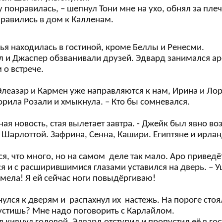
у понравилась, – шепнул Тони мне на ухо, обнял за пле
равились в дом к Калленам.
ья находилась в гостиной, кроме Беллы и Ренесми.
л и Джаспер обзванивали друзей. Эдвард занимался ар
 о встрече.
 Элеазар и Кармен уже направляются к нам, Ирина и Лор
рила Розали и хмыкнула. – Кто бы сомневался.
ная новость, стая вылетает завтра. - Джейк был явно во
 Шарлоттой. Зафрина, Сенна, Кашири. Египтяне и ирла
ся, что много, но на самом деле так мало. Аро привед
я и с расширившимися глазами уставился на дверь. – У
смела! Я ей сейчас ноги повыдёргиваю!
улся к дверям и распахнул их настежь. На пороге стоя
устишь? Мне надо поговорить с Карлайлом.