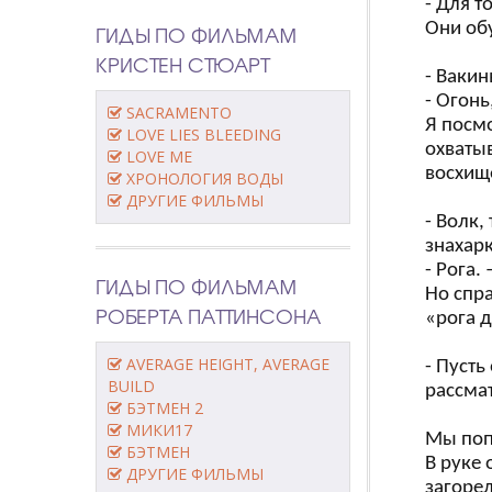
- Для т
Они об
ГИДЫ ПО ФИЛЬМАМ
КРИСТЕН СТЮАРТ
- Вакин
- Огонь
SACRAMENTO
Я посмо
LOVE LIES BLEEDING
охватыв
LOVE ME
восхище
ХРОНОЛОГИЯ ВОДЫ
ДРУГИЕ ФИЛЬМЫ
- Волк,
знахарк
- Рога.
ГИДЫ ПО ФИЛЬМАМ
Но спр
РОБЕРТА ПАТТИНСОНА
«рога 
AVERAGE HEIGHT, AVERAGE
- Пусть
BUILD
рассмат
БЭТМЕН 2
МИКИ17
Мы поп
БЭТМЕН
В руке
ДРУГИЕ ФИЛЬМЫ
загоре