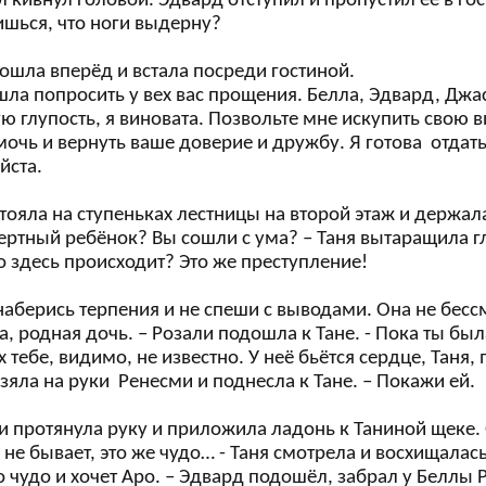
 кивнул головой. Эдвард отступил и пропустил её в го
ишься, что ноги выдерну?
ошла вперёд и встала посреди гостиной.
шла попросить у вех вас прощения. Белла, Эдвард, Джа
 глупость, я виновата. Позвольте мне искупить свою ви
очь и вернуть ваше доверие и дружбу. Я готова отдать
йста.
тояла на ступеньках лестницы на второй этаж и держал
ертный ребёнок? Вы сошли с ума? – Таня вытаращила гл
о здесь происходит? Это же преступление!
 наберись терпения и не спеши с выводами. Она не бес
, родная дочь. – Розали подошла к Тане. - Пока ты бы
 тебе, видимо, не известно. У неё бьётся сердце, Таня,
зяла на руки Ренесми и поднесла к Тане. – Покажи ей.
 протянула руку и приложила ладонь к Таниной щеке. О
к не бывает, это же чудо… - Таня смотрела и восхищалась
то чудо и хочет Аро. – Эдвард подошёл, забрал у Беллы