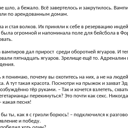
е шло, а бежало. Всё завертелось и закрутилось. Вам
или по арендованным домам.
а и стая волков. Их приняли к себе в резервацию инде
 была огромной и напоминала поле для бейсбола в Фор
овать.
 вампиров дал прирост среди оборотней ягуаров. И те
овали пятнадцать ягуаров. Зрелище ещё то. Адреналин 
дения.
ь я понимаю, почему вы охотитесь на них, а не на людей
а. А тут такая красота. Посмотри на прыжок и захват Эд
озбуждённо тёр руками. – Так и хочется взлететь, схвати
егетарианцы перекинуться? Это почти как секс. Никогд
– какая песня!
 бы ты, как я с гризли борюсь! – подключился к разгов
ивление и победу.
, победил хоть один?