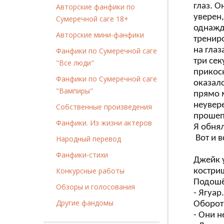
глаз. О
Авторские фанфики по
уверен,
Сумеречной саге 18+
однажд
Авторские мини-фанфики
тренир
на гла
Фанфики по Сумеречной саге
три сек
"Все люди"
прикосн
Фанфики по Сумеречной саге
оказалс
"Вампиры"
прямо м
неувере
Собственные произведения
прошепт
Фанфики. Из жизни актеров
Я обнял
Вот и в
Народный перевод
Фанфики-стихи
Джейк 
Конкурсные работы
костри
Подошёл
Обзоры и голосования
- Ягуар
Другие фандомы
Оборот
- Они н