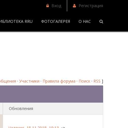
Вход
Регистрация
ИБЛИОТЕКА RRU
ФОТОГАЛЕРЕЯ
О НАС
/
Форум
общения
·
Участники
·
Правила форума
·
Поиск
·
RSS
]
Обновления
Четверг, 15.11.2018, 19:13