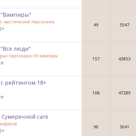
 "Вампиры"
р. мистические персонажи
49
5547
2+
 "Все люди"
торых персонажи НЕ вампиры
157
43853
се
 с рейтингом 18+
108
47289
се
 Сумеречной саге
анфиков
96
3041
2+