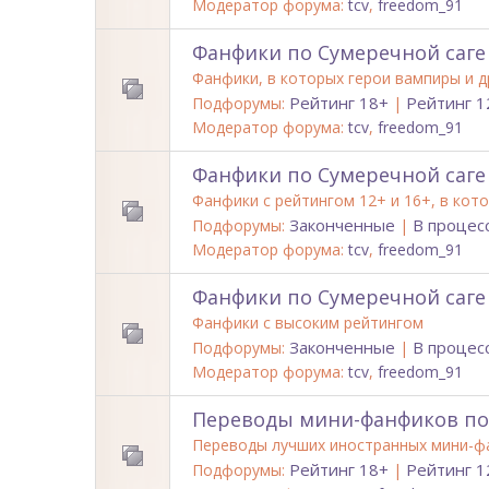
Модератор форума:
tcv
,
freedom_91
Фанфики по Сумеречной саге
Фанфики, в которых герои вампиры и д
Рейтинг 18+
Рейтинг 1
Подфорумы:
|
Модератор форума:
tcv
,
freedom_91
Фанфики по Сумеречной саге
Фанфики c рейтингом 12+ и 16+, в ко
Законченные
В процес
Подфорумы:
|
Модератор форума:
tcv
,
freedom_91
Фанфики по Сумеречной саге
Фанфики с высоким рейтингом
Законченные
В процес
Подфорумы:
|
Модератор форума:
tcv
,
freedom_91
Переводы мини-фанфиков по
Переводы лучших иностранных мини-ф
Рейтинг 18+
Рейтинг 1
Подфорумы:
|