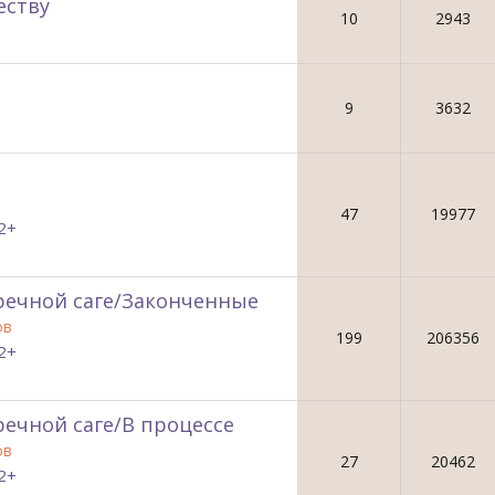
еству
10
2943
9
3632
47
19977
2+
речной саге/Законченные
ов
199
206356
2+
ечной саге/В процессе
ов
27
20462
2+