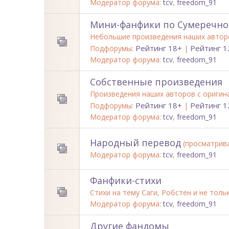
Модератор форума:
tcv
,
freedom_91
Мини-фанфики по Сумеречно
Небольшие произведения наших автор
Рейтинг 18+
Рейтинг 1
Подфорумы:
|
Модератор форума:
tcv
,
freedom_91
Собственные произведения
Произведения наших авторов с ориги
Рейтинг 18+
Рейтинг 1
Подфорумы:
|
Модератор форума:
tcv
,
freedom_91
Народный перевод
(просматрива
Модератор форума:
tcv
,
freedom_91
Фанфики-стихи
Стихи на тему Саги, Робстен и не толь
Модератор форума:
tcv
,
freedom_91
Другие фандомы