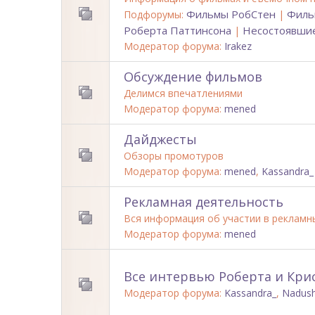
Фильмы РобСтен
Филь
Подфорумы:
|
Роберта Паттинсона
Несостоявшие
|
Модератор форума:
Irakez
Обсуждение фильмов
Делимся впечатлениями
Модератор форума:
mened
Дайджесты
Обзоры промотуров
Модератор форума:
mened
,
Kassandra_
Рекламная деятельность
Вся информация об участии в рекламн
Модератор форума:
mened
Все интервью Роберта и Кри
Модератор форума:
Kassandra_
,
Nadus