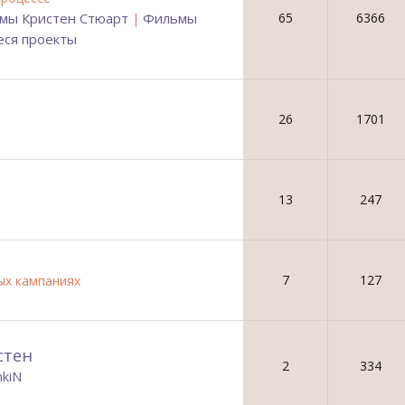
мы Кристен Стюарт
Фильмы
65
6366
|
ся проекты
26
1701
13
247
7
127
ых кампаниях
стен
2
334
hkiN