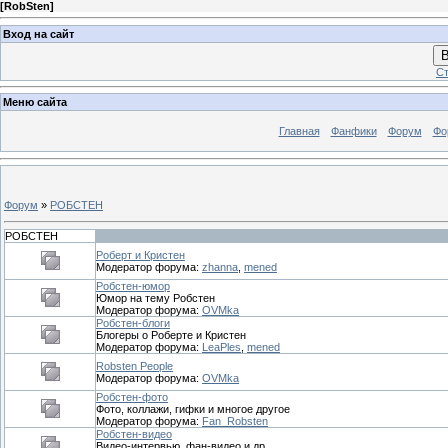
[
RobSten
]
Вход на сайт
В
Ст
Меню сайта
Главная
Фанфики
Форум
Фо
Форум
»
РОБСТЕН
РОБСТЕН
Роберт и Кристен
Модератор форума:
zhanna
,
mened
Робстен-юмор
Юмор на тему Робстен
Модератор форума:
OVMka
Робстен-блоги
Блогеры о Роберте и Кристен
Модератор форума:
LeaPles
,
mened
Robsten People
Модератор форума:
OVMka
Робстен-фото
Фото, коллажи, гифки и многое другое
Модератор форума:
Fan_Robsten
Робстен-видео
Видео-интервью, фан-видео и др.