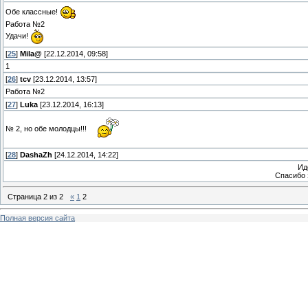
Обе классные!
Работа №2
Удачи!
[
25
]
Mila@
[22.12.2014, 09:58]
1
[
26
]
tcv
[23.12.2014, 13:57]
Работа №2
[
27
]
Luka
[23.12.2014, 16:13]
№ 2, но обе молодцы!!!
[
28
]
DashaZh
[24.12.2014, 14:22]
Ид
Спасибо 
Страница
2
из
2
«
1
2
Полная версия сайта