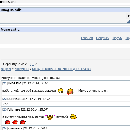
[
RobSten
]
Вход на сайт
В
Ст
Меню сайта
Главная
Фанфики
Форум
Фо
Страница
2
из
2
«
1
2
Форум
»
Конкурсы
»
Конкурс RobSten.ru: Новогодняя сказка
Конкурс RobSten.ru: Новогодняя сказка
[
21
]
INALINA
[21.12.2014, 00:54]
работа №1 там роб так засмущался
. Мило , очень мило .
[
22
]
AlshBetta
[21.12.2014, 12:33]
№2
[
23
]
Vik_nes
[21.12.2014, 15:07]
а почему нельзя на главной
номер 2
[
24
]
gsnsveta
[21.12.2014, 20:18]