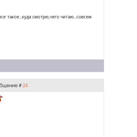
се такое...куда смотрю,чего читаю...совсем
ообщение #
24