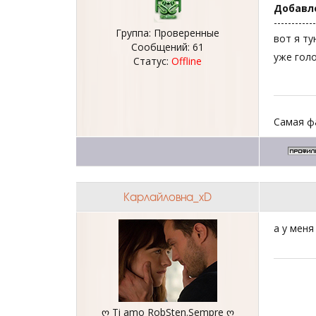
Добавл
------------
Группа: Проверенные
вот я т
Сообщений:
61
уже гол
Статус:
Offline
Самая ф
Карлайловна_хD
а у меня
ღ Ti amo RobSten.Sempre ღ