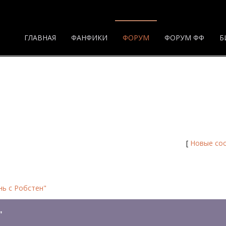
ГЛАВНАЯ
ФАНФИКИ
ФОРУМ
ФОРУМ ФФ
Б
н" - Страница 2 - Форум
/
Кон
[
Новые со
нь с Робстен"
"