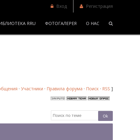
Вход
Регистрация
ИБЛИОТЕКА RRU
ФОТОГАЛЕРЕЯ
О НАС
курс "Каждый день с Робстен" - Страница 2 - Форум
общения
·
Участники
·
Правила форума
·
Поиск
·
RSS
]