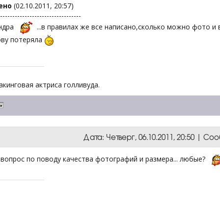
ено
(02.10.2011, 20:57)
---------------------------------
ундра
...в правилах же все написано,сколько можно фото и в
ову потеряла
акинговая актриса голливуда.
Дата: Четверг, 06.10.2011, 20:50 | С
 вопрос по поводу качества фотографий и размера... любые?