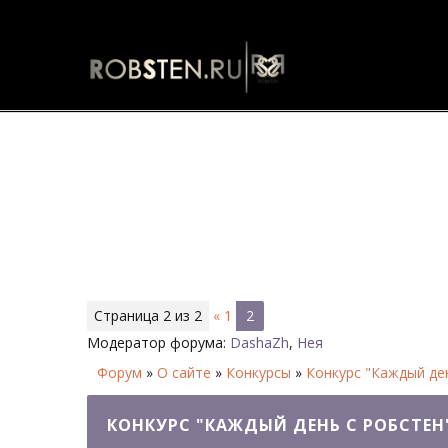
Конкурс "Каждый день с Робсте
Страница
2
из
2
«
1
2
Модератор форума:
DashaZh
,
Нея
Форум
»
О сайте
»
Конкурсы
»
Конкурс "Каждый де
КОНКУРС "КАЖДЫЙ ДЕНЬ С РОБСТЕН