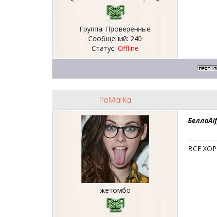
Группа: Проверенные
Сообщений:
240
Статус:
Offline
PoMarKa
БеллаAlf
ВСЕ ХО
жетомбо