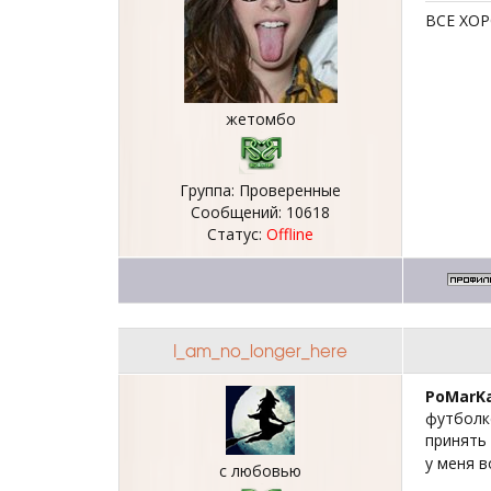
ВСЕ ХО
жетомбо
Группа: Проверенные
Сообщений:
10618
Статус:
Offline
I_am_no_longer_here
PoMarK
футболке
принять 
у меня 
с любовью