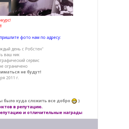
курс!
!
пришлите фото нам по адресу:
аждый день с Робстен"
ть ваш ник
 графический сервис
не ограничено
иматься не будут!
ря 2011 г.
ы было куда сложить все добро
)
нктов в репутацию.
в репутацию и отличительные награды