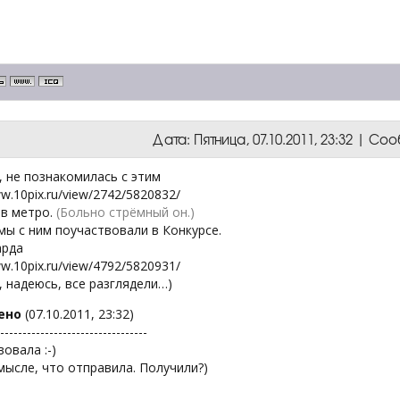
Дата: Пятница, 07.10.2011, 23:32 | С
, не познакомилась с этим
ww.10pix.ru/view/2742/5820832/
 в метро.
(Больно стрёмный он.)
мы с ним поучаствовали в Конкурсе.
арда
ww.10pix.ru/view/4792/5820931/
, надеюсь, все разглядели…)
ено
(07.10.2011, 23:32)
---------------------------------
овала :-)
мысле, что отправила. Получили?)