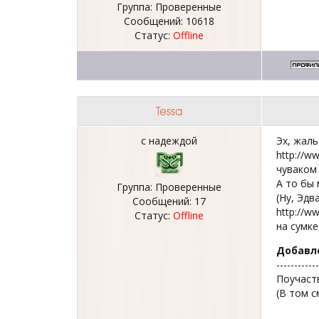
Группа: Проверенные
Сообщений:
10618
Статус:
Offline
Tessa
с надеждой
Эх, жаль
http://w
чуваком
А то бы 
Группа: Проверенные
(Ну, Эдв
Сообщений:
17
http://w
Статус:
Offline
на сумке
Добавл
------------
Поучаств
(В том с