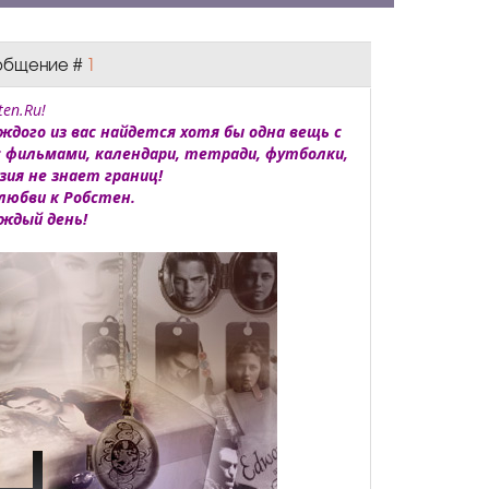
Сообщение #
1
en.Ru!
ждого из вас найдется хотя бы одна вещь с
с фильмами, календари, тетради, футболки,
зия не знает границ!
любви к Робстен.
аждый день!