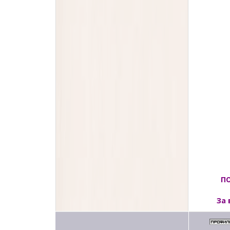
ПО
За 