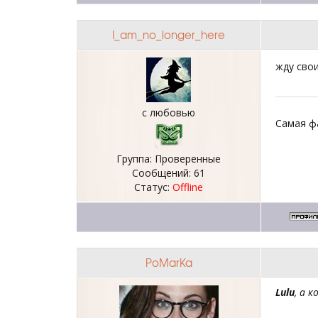
I_am_no_longer_here
жду свои
с любовью
Самая ф
Группа: Проверенные
Сообщений:
61
Статус:
Offline
PoMarKa
Lulu
, а 