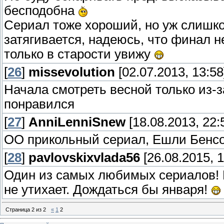
бесподобна
Сериал тоже хороший, но уж слишк
затягивается, надеюсь, что финал не
только в старости увижу
[
26
]
missevolution
[02.07.2013, 13:58
Начала смотреть весной только из-з
понравился
[
27
]
AnniLenniSnew
[18.08.2013, 22:
ОО прикольный сериал, Ешли Бенсо
[
28
]
pavlovskixvlada56
[26.08.2015, 1
Один из самых любимых сериалов! П
не утихает. Дождаться бы января!
Страница
2
из
2
«
1
2