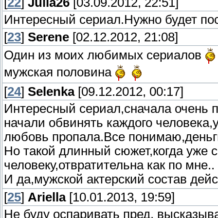
[
22
]
Julia26
[03.09.2012, 22:51]
Интересный сериал.Нужно будет по
[
23
]
Serene
[02.12.2012, 21:08]
Один из моих любимых сериалов
мужская половина
[
24
]
Selenka
[09.12.2012, 00:17]
Интересный сериал,сначала очень п
начали обвинять каждого человека,у
любовь пропала.Все понимаю,деньг
Но такой длинный сюжет,когда уже 
человеку,отвратительна как по мне..
И да,мужской актерский состав дей
[
25
]
Ariella
[10.01.2013, 19:59]
Не буду оспаривать пред. высказыва