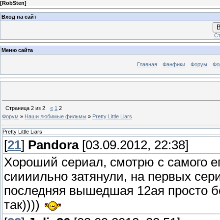
[
RobSten
]
Вход на сайт
В
Ст
Меню сайта
Главная
Фанфики
Форум
Фо
Страница
2
из
2
«
1
2
Форум
»
Наши любимые фильмы
»
Pretty Little Liars
Pretty Little Liars
[
21
]
Pandora
[03.09.2012, 22:38]
Хороший сериал, смотрю с самого е
сиииильно затянули, на первых сер
последняя вышедшая 12ая просто б
так))))