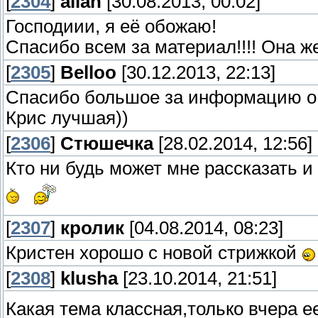
[
2304
]
alian
[30.08.2013, 00:02]
Господиии, я её обожаю!
Спасибо всем за материал!!!! Она ж
[
2305
]
Belloo
[30.12.2013, 22:13]
Спасибо большое за информацию о
Крис лучшая))
[
2306
]
Стюшечка
[28.02.2014, 12:56]
Кто ни будь может мне рассказать и
[
2307
]
кролик
[04.08.2014, 08:23]
Кристен хорошо с новой стрижкой
[
2308
]
klusha
[23.10.2014, 21:51]
Какая тема классная,только вчера 