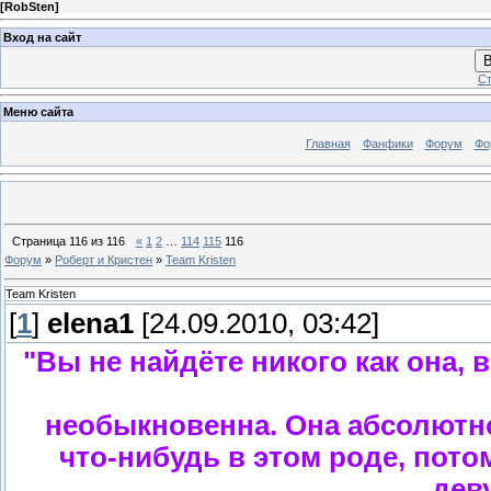
[
RobSten
]
Вход на сайт
В
Ст
Меню сайта
Главная
Фанфики
Форум
Фо
Страница
116
из
116
«
1
2
…
114
115
116
Форум
»
Роберт и Кристен
»
Team Kristen
Team Kristen
[
1
]
elena1
[24.09.2010, 03:42]
"Вы не найдёте никого как она, в
необыкновенна. Она абсолютно.
что-нибудь в этом роде, потом
дев