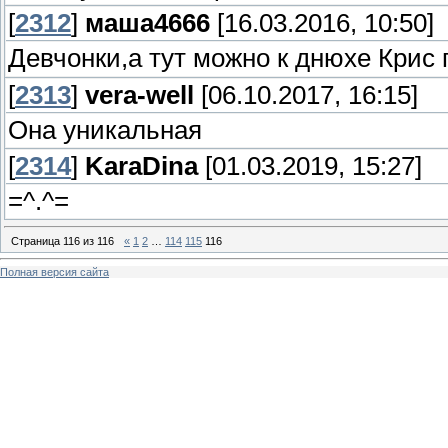
[
2312
]
маша4666
[16.03.2016, 10:50]
Девчонки,а тут можно к днюхе Крис
[
2313
]
vera-well
[06.10.2017, 16:15]
Она уникальная
[
2314
]
KaraDina
[01.03.2019, 15:27]
=^.^=
Страница
116
из
116
«
1
2
…
114
115
116
Полная версия сайта