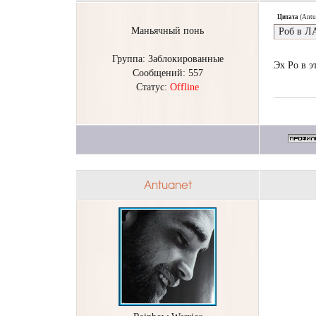
Цитата
(
Antu
Маньячный понь
Роб в ЛА
Группа: Заблокированные
Эх Ро в э
Сообщений:
557
Статус:
Offline
Antuanet