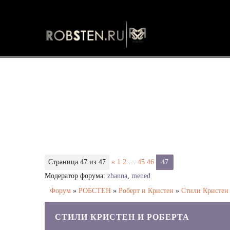
Стили Кристен и Роберта - Страни
Страница
47
из
47
«
1
2
…
45
46
47
Модератор форума:
zhanna
,
mened
Форум
»
РОБСТЕН
»
Роберт и Кристен
»
Стили Кристен 
СТИЛИ КРИСТЕН И РОБЕРТА