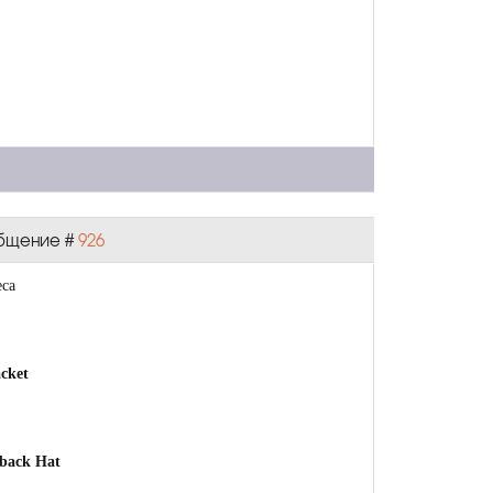
ообщение #
926
еса
cket
pback Hat