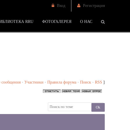
Вход
Регистрация
ИБЛИОТЕКА RRU
ФОТОГАЛЕРЕЯ
О НАС
/
Стили Кристен и Роберта - Страница 47 - Форум
 сообщения
·
Участники
·
Правила форума
·
Поиск
·
RSS
]