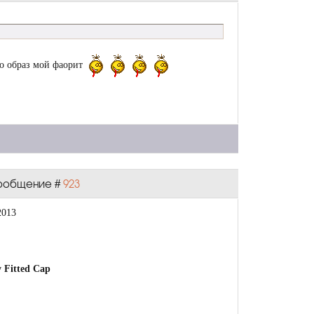
го образ мой фаорит
 Сообщение #
923
2013
Fitted Cap