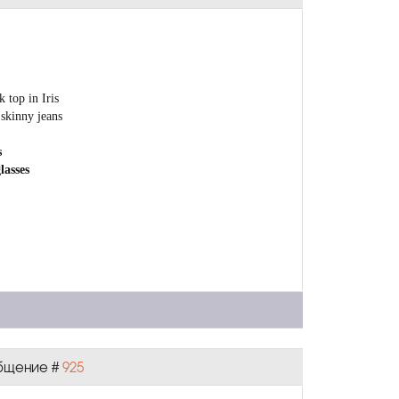
 top in Iris
skinny jeans
s
asses
ообщение #
925