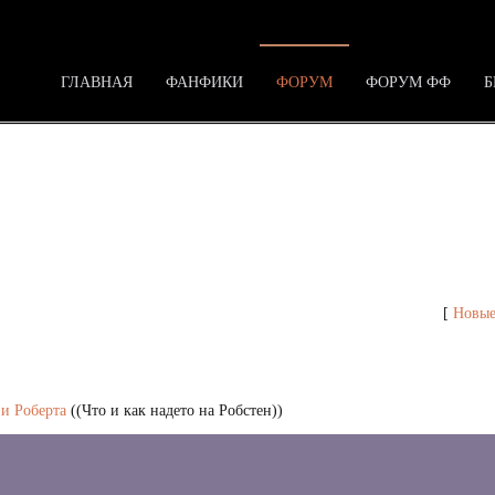
ГЛАВНАЯ
ФАНФИКИ
ФОРУМ
ФОРУМ ФФ
Б
ца 47 - Форум
[
Новые
и Роберта
((Что и как надето на Робстен))