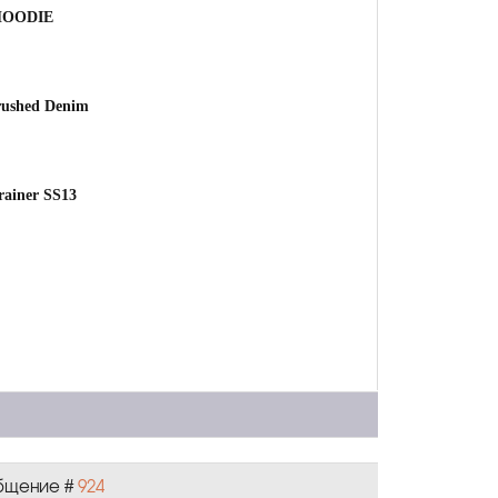
HOODIE
rushed Denim
rainer SS13
ообщение #
924