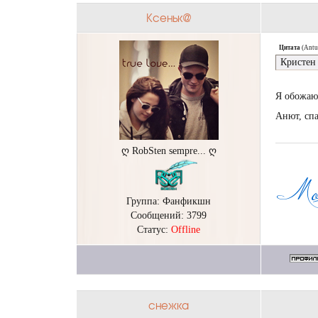
Ксеньк@
Цитата
(
Antu
Кристен
Я обожаю
Анют, сп
ღ RobSten sempre... ღ
Группа: Фанфикшн
Сообщений:
3799
Статус:
Offline
снежка