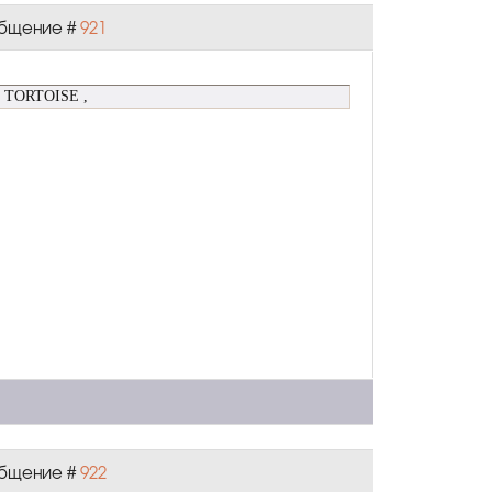
ообщение #
921
S TORTOISE ,
ообщение #
922