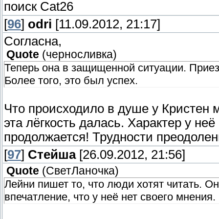
поиск Cat26
[
96
]
odri
[11.09.2012, 21:17]
Согласна,
Quote
(
черносливка
)
Теперь она в защищенной ситуации. Прие
Более того, это был успех.
Что происходило в душе у Кристен м
эта лёгкость далась. Характер у не
продолжается! Трудности преодолен
[
97
]
Стейша
[26.09.2012, 21:56]
Quote
(
СветЛаночка
)
Лейни пишет то, что люди хотят читать. Он
впечатление, что у неё нет своего мнения.