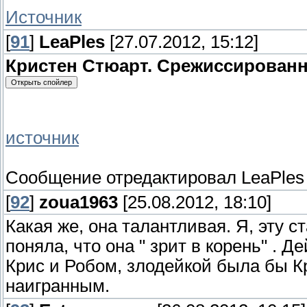
Источник
[
91
]
LeaPles
[27.07.2012, 15:12]
Кристен Стюарт. Срежиссирован
источник
Сообщение отредактировал
LeaPles
[
92
]
zoua1963
[25.08.2012, 18:10]
Какая же, она талантливая. Я, эту с
поняла, что она " зрит в корень" . 
Крис и Робом, злодейкой была бы К
наигранным.