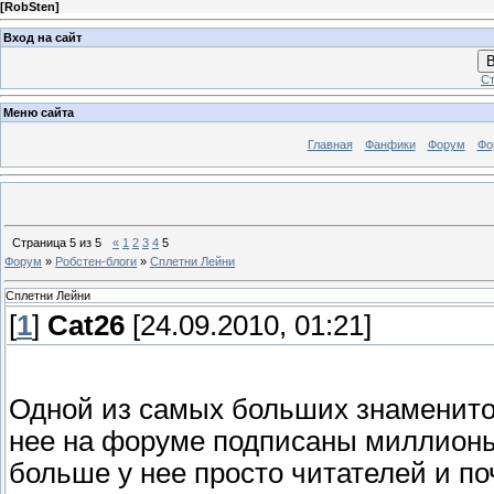
[
RobSten
]
Вход на сайт
В
Ст
Меню сайта
Главная
Фанфики
Форум
Фо
Страница
5
из
5
«
1
2
3
4
5
Форум
»
Робстен-блоги
»
Сплетни Лейни
Сплетни Лейни
[
1
]
Cat26
[24.09.2010, 01:21]
Одной из самых больших знаменитос
нее на форуме подписаны миллионы
больше у нее просто читателей и по