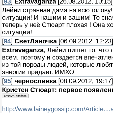
[
93
]
Extravaganza
[26.08.2012, 10:15]
Лейни странная дама на всю голову!
ситуации! И нашим и вашим! То снач
теперь у неё Стюарт плохая ! Она х
ситуации!
[
94
]
СветЛаночка
[06.09.2012, 12:23
Extravaganza
, Лейни пишет то, что 
всем, поэтому и создается впечатлен
из той породы людей, которые любят
энергии придает. ИМХО
[
95
]
черносливка
[08.09.2012, 19:17]
Кристен Стюарт: первое появлен
http://www.laineygossip.com/Article....