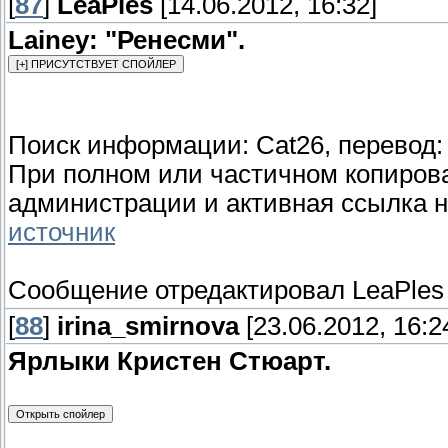
[
87
]
LeaPles
[14.06.2012, 16:32]
Lainey: "Ренесми".
Поиск информации: Cat26, перевод: 
При полном или частичном копиро
администрации и активная ссылка н
источник
Сообщение отредактировал
LeaPles
[
88
]
irina_smirnova
[23.06.2012, 16:2
Ярлыки Кристен Стюарт.