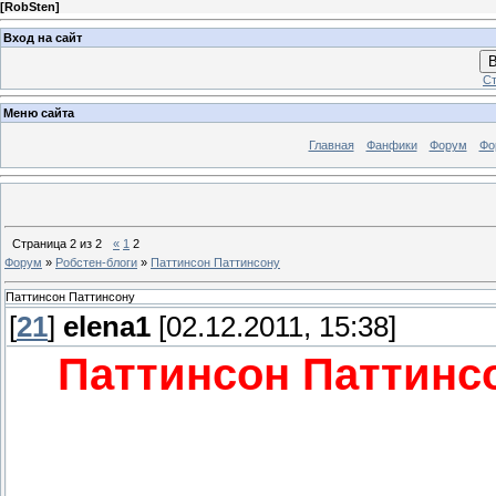
[
RobSten
]
Вход на сайт
В
Ст
Меню сайта
Главная
Фанфики
Форум
Фо
Страница
2
из
2
«
1
2
Форум
»
Робстен-блоги
»
Паттинсон Паттинсону
Паттинсон Паттинсону
[
21
]
elena1
[02.12.2011, 15:38]
Паттинсон Паттинсо