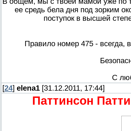
В общем, мы с твоей мамой уже по т
ее средь бела дня под зорким о
поступок в высшей степ
Правило номер 475 - всегда, 
Безопасн
С лю
[
24
]
elena1
[31.12.2011, 17:44]
Паттинсон Патти