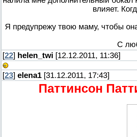
налила мне дополнительный бокал кр
влияет. Ког
Я предупрежу твою маму, чтобы он
С лю
[
22
]
helen_twi
[12.12.2011, 11:36]
[
23
]
elena1
[31.12.2011, 17:43]
Паттинсон Патт