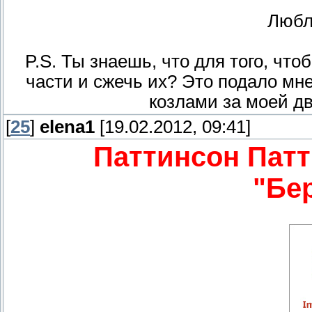
Любл
P.S. Ты знаешь, что для того, что
части и сжечь их? Это подало мн
козлами за моей дв
[
25
]
elena1
[19.02.2012, 09:41]
Паттинсон Патт
"Бе