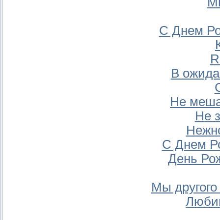
М
С Днем Ро
R
В ожида
Не меша
Не 
Нежно
С Днем Р
День Ро
Мы другого 
Любим