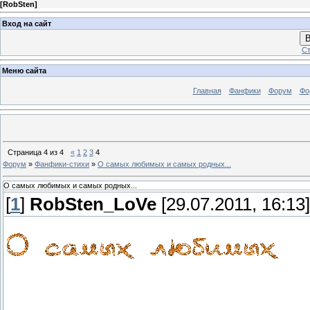
[
RobSten
]
Вход на сайт
В
Ст
Меню сайта
Главная
Фанфики
Форум
Фо
Страница
4
из
4
«
1
2
3
4
Форум
»
Фанфики-стихи
»
О самых любимых и самых родных...
О самых любимых и самых родных...
[
1
]
RobSten_LoVe
[29.07.2011, 16:13]