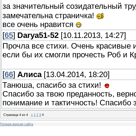
за значительный созидательный тр
замечательна страничка!
все очень нравится
[
65
]
Darya51-52
[10.11.2013, 14:27]
Прочла все стихи. Очень красивые и
если бы их смогли прочесть Роб и К
[
66
]
Алиса
[13.04.2014, 18:20]
Танюша, спасибо за стихи!
Спасибо за твою преданность, верно
понимание и тактичность! Спасибо 
Страница
4
из
4
«
1
2
3
4
Полная версия сайта