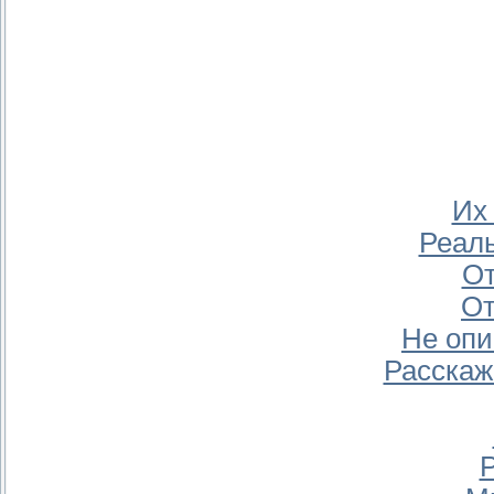
Их 
Реал
От
От
Не опи
Расскаж