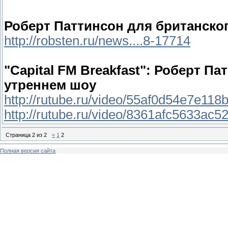
Роберт Паттинсон для британског
http://robsten.ru/news....8-17714
"Capital FM Breakfast": Роберт П
утреннем шоу
http://rutube.ru/video/55af0d54e7e11
http://rutube.ru/video/8361afc5633ac
Страница
2
из
2
«
1
2
Полная версия сайта