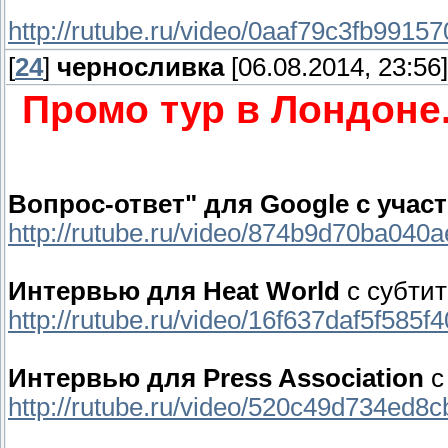
http://rutube.ru/video/0aaf79c3fb9915
[
24
]
черносливка
[06.08.2014, 23:56]
Промо тур в Лондоне.
Вопрос-ответ" для Google с учас
http://rutube.ru/video/874b9d70ba040
Интервью для Heat World
с субти
http://rutube.ru/video/16f637daf5f585
Интервью для Press Association
с
http://rutube.ru/video/520c49d734ed