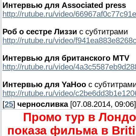
Интервью для Associated press
http://rutube.ru/video/66967af0c77c9
Роб о сестре Лиззи
с субтитрами
http://rutube.ru/video/f941ea883e826
Интервью для британского MTV
http://rutube.ru/video/4a3c5587eb9d2
Интервью для YaHoo
с субтитрам
http://rutube.ru/video/c2be6dd3b1e1
[
25
]
черносливка
[07.08.2014, 09:06]
Промо тур в Лондо
показа фильма в Britis