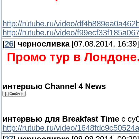
http://rutube.ru/video/df4b889ea0a4
http://rutube.ru/video/f99ecf33f185a0
[
26
]
черносливка
[07.08.2014, 16:39]
Промо тур в Лондоне.
интервью Channel 4 News
интервью для Breakfast Time
с су
http://rutube.ru/video/1648fdc9c5052