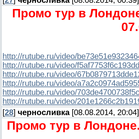
[
27
]
черносливка
[08.08.2014, 00:39]
Промо тур в Лондоне
07
http://rutube.ru/video/be73e51e9323
http://rutube.ru/video/f5af7753f6c19
http://rutube.ru/video/67b0879713dde
http://rutube.ru/video/a7a2c0974ad5
http://rutube.ru/video/703de4700738f
http://rutube.ru/video/201e1266c2b19
[
28
]
черносливка
[08.08.2014, 20:04]
Промо тур в Лондоне.