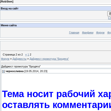
[
RobSten
]
Вход на сайт
В
Ст
Меню сайта
Главная
Фанфики
Форум
Фо
Страница
2
из
2
«
1
2
Форум
»
Дайджесты
»
Дайджест промотура "Бродяга"
Дайджест промотура "Бродяга"
[
1
]
черносливка
[19.05.2014, 20:23]
Тема носит рабочий ха
оставлять комментари