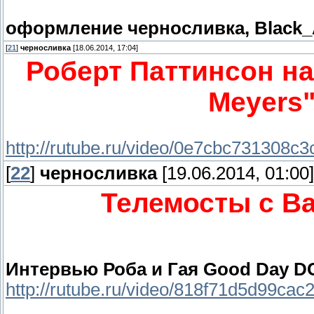
оформление черносливка, Black
[
21
]
черносливка
[18.06.2014, 17:04]
Роберт Паттинсон на 
Meyers"
http://rutube.ru/video/0e7cbc731308c
[
22
]
черносливка
[19.06.2014, 01:00]
Телемосты с В
Интервью Роба и Гая Good Day D
http://rutube.ru/video/818f71d5d99ca