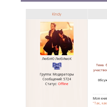
Kindy
ЛюблЮ ЛюбИмоК
Тема 
участво
Группа: Модераторы
Сообщений:
5724
Обсу
Статус:
Offline
Моя кни
"Так, ка