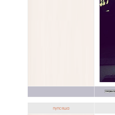
пупсяша