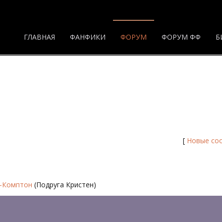
ГЛАВНАЯ
ФАНФИКИ
ФОРУМ
ФОРУМ ФФ
Б
ица 3 - Форум
[
Новые со
р-Комптон
(Подруга Кристен)