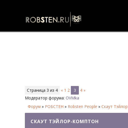
Скаут Тэйлор-Комптон - Стран
Страница
3
из
4
«
1
2
3
4
»
Модератор форума:
OVMka
Форум
»
РОБСТЕН
»
Robsten People
»
Скаут Тэйло
СКАУТ ТЭЙЛОР-КОМПТОН