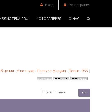
Вход
Регистрация
ИБЛИОТЕКА RRU
ФОТОГАЛЕРЕЯ
О НАС
/
Скаут Тэйлор-Комптон - Страница 3 - Форум
общения
·
Участники
·
Правила форума
·
Поиск
·
RSS
]