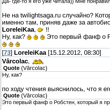
Да- где-то я его уже читала)) Мне понравил
Не на twilightsaga.ru случайно? Ко
именно там, приняв даже за автобио
LoreleiKaa
,
!!
Ну, как?
Это первый фанф о Ро
[
73
]
LoreleiKaa
[15.12.2012, 08:30]
Vârcolac
,
Quote
(
Vârcolac
)
Ну, как?
по ходу чтения выяснилось, что я ег
Quote
(
Vârcolac
)
Это первый фанф о Робстен, который я про