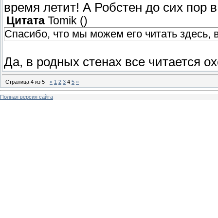
время летит! А Робстен до сих пор 
Цитата
Tomik
(
)
Спасибо, что мы можем его читать здесь, в
Да, в родных стенах все читается о
Страница
4
из
5
«
1
2
3
4
5
»
Полная версия сайта