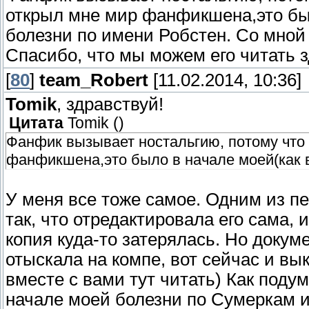
открыл мне мир фанфикшена,это был
болезни по имени Робстен. Со мной 
Спасибо, что мы можем его читать зд
[
80
]
team_Robert
[11.02.2014, 10:36]
Tomik
, здравствуй!
Цитата
Tomik
(
)
Фанфик вызывает ностальгию, потому что 
фанфикшена,это было в начале моей(как в
У меня все тоже самое. Одним из пе
так, что отредактировала его сама, 
копия куда-то затерялась. Но докуме
отыскала на компе, вот сейчас и вык
вместе с вами тут читать) Как подум
начале моей болезни по Сумеркам и 