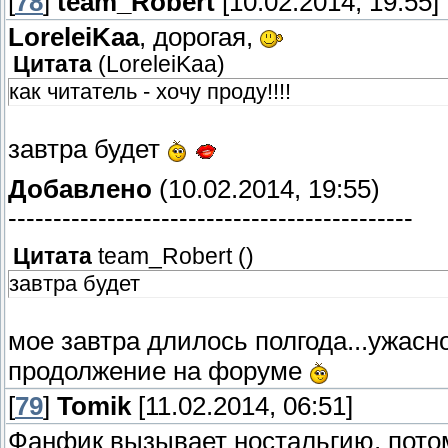
[
78
]
team_Robert
[10.02.2014, 19:55]
LoreleiKaa
, дорогая,
Цитата
(
LoreleiKaa
)
как читатель - хочу проду!!!!
завтра будет
Добавлено
(10.02.2014, 19:55)
---------------------------------------------
Цитата
team_Robert
(
)
завтра будет
мое завтра длилось полгода...ужас
продолжение на форуме
[
79
]
Tomik
[11.02.2014, 06:51]
Фанфик вызывает ностальгию, потом