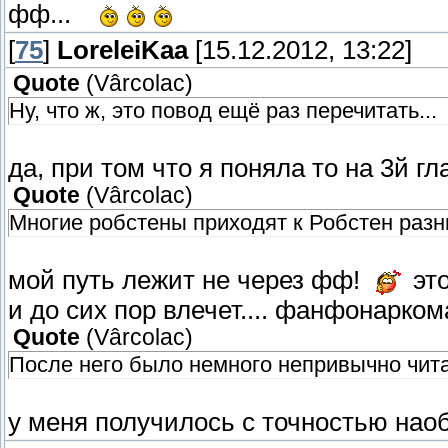
фф...
[
75
]
LoreleiKaa
[15.12.2012, 13:22]
Quote
(
Vârcolac
)
Ну, что ж, это повод ещё раз перечитать...
да, при том что я поняла то на 3й гла
Quote
(
Vârcolac
)
Многие робстены приходят к Робстен раз
мой путь лежит не через фф!
это
и до сих пор влечет.... фанфонаркома
Quote
(
Vârcolac
)
После него было немного непривычно чита
у меня получилось с точностью наоб