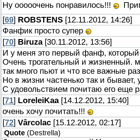
Ну ооооочень понравилось!!!
Прим
[
69
]
ROBSTENS
[12.11.2012, 14:26]
Фанфик просто супер
[
70
]
Biruza
[30.11.2012, 13:56]
И у меня это первый фанф, который 
Очень трогательный и жизненный. мн
так много пьют и что все важные раз
Но в жизни частенько так и бывает, 
С удовольствием почитаю его еще 
[
71
]
LoreleiKaa
[14.12.2012, 15:40]
очень хочу почитать!!!
[
72
]
Vârcolac
[15.12.2012, 02:17]
Quote
(
Destrella
)