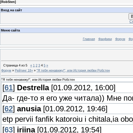
[
RobSten
]
Вход на сайт
В
Ст
Меню сайта
Главная
Фанфики
Форум
Фо
Страница
4
из
5
«
1
2
3
4
5
»
Форум
»
Рейтинг 18+
»
"Я тебя ненавижу!", или История любви Робстен
"Я тебя ненавижу!", или История любви Робстен
[
61
]
Destrella
[01.09.2012, 16:00]
Да- где-то я его уже читала)) Мне п
[
62
]
anusia
[01.09.2012, 19:46]
etp pervii fanfik katoroiu i chitala,ia ob
[
63
]
iriina
[01.09.2012, 19:54]