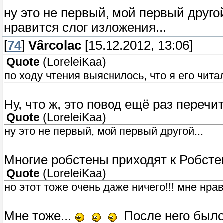
ну это не первый, мой первый другой.
нравится слог изложения...
[
74
]
Vârcolac
[15.12.2012, 13:06]
Quote
(
LoreleiKaa
)
по ходу чтения выяснилось, что я его читал
Ну, что ж, это повод ещё раз перечит
Quote
(
LoreleiKaa
)
ну это не первый, мой первый другой...
Многие робстены приходят к Робсте
Quote
(
LoreleiKaa
)
но этот тоже очень даже ничего!!! мне нра
Мне тоже...
После него было